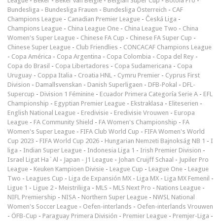
League
-
Beker
-
Beker van België
-
Belgian Super Cup
-
Botola Pro
-
Bundesliga
-
Bundesliga Frauen
-
Bundesliga Österreich
-
CAF
Champions League
-
Canadian Premier League
-
Česká Liga
-
Champions League
-
China League One
-
China League Two
-
China
Women's Super League
-
Chinese FA Cup
-
Chinese FA Super Cup
-
Chinese Super League
-
Club Friendlies
-
CONCACAF Champions League
-
Copa América
-
Copa Argentina
-
Copa Colombia
-
Copa del Rey
-
Copa do Brasil
-
Copa Libertadores
-
Copa Sudamericana
-
Copa
Uruguay
-
Coppa Italia
-
Croatia HNL
-
Cymru Premier
-
Cyprus First
Division
-
Damallsvenskan
-
Danish Superligaen
-
DFB-Pokal
-
DFL-
Supercup
-
Division 1 Féminine
-
Ecuador Primera Categoría Serie A
-
EFL
Championship
-
Egyptian Premier League
-
Ekstraklasa
-
Eliteserien
-
English National League
-
Eredivisie
-
Eredivisie Vrouwen
-
Europa
League
-
FA Community Shield
-
FA Women's Championship
-
FA
Women's Super League
-
FIFA Club World Cup
-
FIFA Women's World
Cup 2023
-
FIFA World Cup 2026
-
Hungarian Nemzeti Bajnokság NB 1
-
I
liga
-
Indian Super League
-
Indonesia Liga 1
-
Irish Premier Division
-
Israel Ligat Ha`Al
-
Japan - J1 League
-
Johan Cruijff Schaal
-
Jupiler Pro
League
-
Keuken Kampioen Divisie
-
League Cup
-
League One
-
League
Two
-
Leagues Cup
-
Liga de Expansión MX
-
Liga MX
-
Liga MX Femenil
-
Ligue 1
-
Ligue 2
-
Meistriliiga
-
MLS
-
MLS Next Pro
-
Nations League
-
NIFL Premiership
-
NISA
-
Northern Super League
-
NWSL National
Women's Soccer League
-
Oefen-interlands
-
Oefen-interlands Vrouwen
-
ÖFB-Cup
-
Paraguay Primera División
-
Premier League
-
Premjer-Liga
-