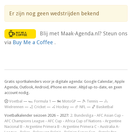
Er zijn nog geen wedstrijden bekend
Blij met Maak-Agenda.nl? Steun ons
via
Buy Me a Coffee
.
Gratis sportkalenders voor je digitale agenda: Google Calendar, Apple
Agenda, Outlook, Android, iPhone en meer. Altijd up-to-date, en geen
account nodig.
V
oetbal
—
🏎️ Formula 1
—
🏍 MotoGP
—
🎾 Tennis
—
🚴
Wielrennen
—
🏏 Cricket
—
🏑 Hockey
—
🏈 NFL
—
🏀 Basketbal
Voetbalkalender seizoen 2026 – 2027:
2. Bundesliga
-
AFC Asian Cup
-
AFC Champions League
-
AFC Cup
-
Africa Cup of Nations
-
Argentine
Nacional B
-
Argentine Primera B
-
Argentine Primera C
-
Australia A-