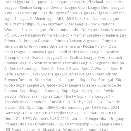
Israel Ligat Ha`Al
-
Japan - J1 League
-
Johan Cruijff Schaal
-
Jupiler Pro
League
-
Keuken Kampioen Divisie
-
League Cup
-
League One
-
League
Two
-
Leagues Cup
-
Liga de Expansión MX
-
Liga MX
-
Liga MX Femenil
-
Ligue 1
-
Ligue 2
-
Meistriliiga
-
MLS
-
MLS Next Pro
-
Nations League
-
NIFL Premiership
-
NISA
-
Northern Super League
-
NWSL National
Women's Soccer League
-
Oefen-interlands
-
Oefen-interlands Vrouwen
-
ÖFB-Cup
-
Paraguay Primera División
-
Premier League
-
Premjer-Liga
-
Primera A
-
Primera Division
-
Primera Division Argentina
-
Primera
División de Chile
-
Primera División Femenina
-
Puchar Polski
-
Qatar
Stars League
-
Romania Liga I
-
Saudi Professional League
-
Scottish
Championship
-
Scottish League One
-
Scottish League Two
-
Scottish
Premier League
-
Scottish Women's Premier League
-
Segunda División
A
-
Serbia SuperLiga
-
Serie A
-
Serie A Brazil
-
Serie A Women
-
Serie B
-
Serie B Brazil
-
Slovak Super Liga
-
Slovenia PrvaLiga
-
South African
Premier Division
-
South Korea - K League 1
-
Super Cup Portugal
-
Süper
Kupa
-
Super League 2 Greece
-
Super League Greece
-
Supercopa de
Espana
-
Superleague
-
Superlig
-
Superliga
-
Superpuchar Polski
-
Swedish Allsvenskan
-
Swiss Cup
-
Thai FA Cup
-
Thai League 1
-
Trophée des Champions
-
Turkish Cup
-
Türkiye TFF 1. Lig
-
Tweede
divisie
-
U.S. Open Cup
-
UEFA Conference League
-
UEFA Euro 2024
Germany
-
UEFA Euro U19 Championship
-
UEFA Super Cup
-
UEFA
Under 21
-
UEFA Women's EURO 2025
-
Ukraine Premjer Liha
-
Uruguay
Primera División
-
Úrvalsdeild
-
USL Championship
-
USL League One
-
USL Super League
-
Veikkausliiga
-
Women's Champions League
-