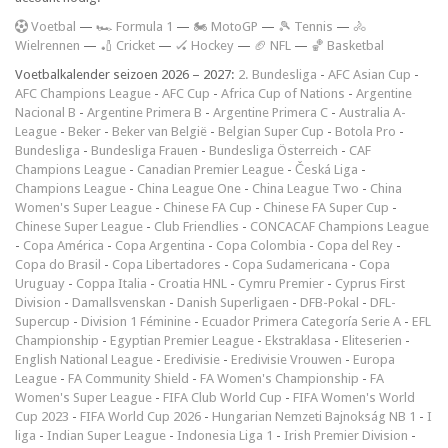
V
oetbal
—
🏎️ Formula 1
—
🏍 MotoGP
—
🎾 Tennis
—
🚴
Wielrennen
—
🏏 Cricket
—
🏑 Hockey
—
🏈 NFL
—
🏀 Basketbal
Voetbalkalender seizoen 2026 – 2027:
2. Bundesliga
-
AFC Asian Cup
-
AFC Champions League
-
AFC Cup
-
Africa Cup of Nations
-
Argentine
Nacional B
-
Argentine Primera B
-
Argentine Primera C
-
Australia A-
League
-
Beker
-
Beker van België
-
Belgian Super Cup
-
Botola Pro
-
Bundesliga
-
Bundesliga Frauen
-
Bundesliga Österreich
-
CAF
Champions League
-
Canadian Premier League
-
Česká Liga
-
Champions League
-
China League One
-
China League Two
-
China
Women's Super League
-
Chinese FA Cup
-
Chinese FA Super Cup
-
Chinese Super League
-
Club Friendlies
-
CONCACAF Champions League
-
Copa América
-
Copa Argentina
-
Copa Colombia
-
Copa del Rey
-
Copa do Brasil
-
Copa Libertadores
-
Copa Sudamericana
-
Copa
Uruguay
-
Coppa Italia
-
Croatia HNL
-
Cymru Premier
-
Cyprus First
Division
-
Damallsvenskan
-
Danish Superligaen
-
DFB-Pokal
-
DFL-
Supercup
-
Division 1 Féminine
-
Ecuador Primera Categoría Serie A
-
EFL
Championship
-
Egyptian Premier League
-
Ekstraklasa
-
Eliteserien
-
English National League
-
Eredivisie
-
Eredivisie Vrouwen
-
Europa
League
-
FA Community Shield
-
FA Women's Championship
-
FA
Women's Super League
-
FIFA Club World Cup
-
FIFA Women's World
Cup 2023
-
FIFA World Cup 2026
-
Hungarian Nemzeti Bajnokság NB 1
-
I
liga
-
Indian Super League
-
Indonesia Liga 1
-
Irish Premier Division
-