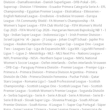
Division
-
Damallsvenskan
-
Danish Superligaen
-
DFB-Pokal
-
DFL-
Supercup
-
Division 1 Féminine
-
Ecuador Primera Categoría Serie A
-
EFL
Championship
-
Egyptian Premier League
-
Ekstraklasa
-
Eliteserien
-
English National League
-
Eredivisie
-
Eredivisie Vrouwen
-
Europa
League
-
FA Community Shield
-
FA Women's Championship
-
FA
Women's Super League
-
FIFA Club World Cup
-
FIFA Women's World
Cup 2023
-
FIFA World Cup 2026
-
Hungarian Nemzeti Bajnokság NB 1
-
I
liga
-
Indian Super League
-
Indonesia Liga 1
-
Irish Premier Division
-
Israel Ligat Ha`Al
-
Japan - J1 League
-
Johan Cruijff Schaal
-
Jupiler Pro
League
-
Keuken Kampioen Divisie
-
League Cup
-
League One
-
League
Two
-
Leagues Cup
-
Liga de Expansión MX
-
Liga MX
-
Liga MX Femenil
-
Ligue 1
-
Ligue 2
-
Meistriliiga
-
MLS
-
MLS Next Pro
-
Nations League
-
NIFL Premiership
-
NISA
-
Northern Super League
-
NWSL National
Women's Soccer League
-
Oefen-interlands
-
Oefen-interlands Vrouwen
-
ÖFB-Cup
-
Paraguay Primera División
-
Premier League
-
Premjer-Liga
-
Primera A
-
Primera Division
-
Primera Division Argentina
-
Primera
División de Chile
-
Primera División Femenina
-
Puchar Polski
-
Qatar
Stars League
-
Romania Liga I
-
Saudi Professional League
-
Scottish
Championship
-
Scottish League One
-
Scottish League Two
-
Scottish
Premier League
-
Scottish Women's Premier League
-
Segunda División
A
-
Serbia SuperLiga
-
Serie A
-
Serie A Brazil
-
Serie A Women
-
Serie B
-
Serie B Brazil
-
Slovak Super Liga
-
Slovenia PrvaLiga
-
South African
Premier Division
-
South Korea - K League 1
-
Super Cup Portugal
-
Süper
Kupa
-
Super League 2 Greece
-
Super League Greece
-
Supercopa de