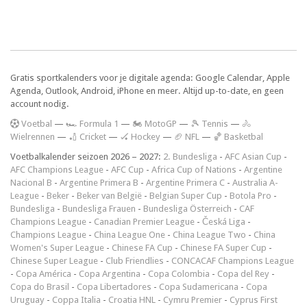
Gratis sportkalenders voor je digitale agenda: Google Calendar, Apple
Agenda, Outlook, Android, iPhone en meer. Altijd up-to-date, en geen
account nodig.
V
oetbal
—
🏎️ Formula 1
—
🏍 MotoGP
—
🎾 Tennis
—
🚴
Wielrennen
—
🏏 Cricket
—
🏑 Hockey
—
🏈 NFL
—
🏀 Basketbal
Voetbalkalender seizoen 2026 – 2027:
2. Bundesliga
-
AFC Asian Cup
-
AFC Champions League
-
AFC Cup
-
Africa Cup of Nations
-
Argentine
Nacional B
-
Argentine Primera B
-
Argentine Primera C
-
Australia A-
League
-
Beker
-
Beker van België
-
Belgian Super Cup
-
Botola Pro
-
Bundesliga
-
Bundesliga Frauen
-
Bundesliga Österreich
-
CAF
Champions League
-
Canadian Premier League
-
Česká Liga
-
Champions League
-
China League One
-
China League Two
-
China
Women's Super League
-
Chinese FA Cup
-
Chinese FA Super Cup
-
Chinese Super League
-
Club Friendlies
-
CONCACAF Champions League
-
Copa América
-
Copa Argentina
-
Copa Colombia
-
Copa del Rey
-
Copa do Brasil
-
Copa Libertadores
-
Copa Sudamericana
-
Copa
Uruguay
-
Coppa Italia
-
Croatia HNL
-
Cymru Premier
-
Cyprus First