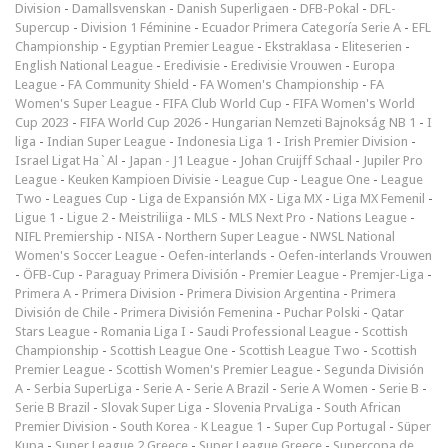
Division
-
Damallsvenskan
-
Danish Superligaen
-
DFB-Pokal
-
DFL-
Supercup
-
Division 1 Féminine
-
Ecuador Primera Categoría Serie A
-
EFL
Championship
-
Egyptian Premier League
-
Ekstraklasa
-
Eliteserien
-
English National League
-
Eredivisie
-
Eredivisie Vrouwen
-
Europa
League
-
FA Community Shield
-
FA Women's Championship
-
FA
Women's Super League
-
FIFA Club World Cup
-
FIFA Women's World
Cup 2023
-
FIFA World Cup 2026
-
Hungarian Nemzeti Bajnokság NB 1
-
I
liga
-
Indian Super League
-
Indonesia Liga 1
-
Irish Premier Division
-
Israel Ligat Ha`Al
-
Japan - J1 League
-
Johan Cruijff Schaal
-
Jupiler Pro
League
-
Keuken Kampioen Divisie
-
League Cup
-
League One
-
League
Two
-
Leagues Cup
-
Liga de Expansión MX
-
Liga MX
-
Liga MX Femenil
-
Ligue 1
-
Ligue 2
-
Meistriliiga
-
MLS
-
MLS Next Pro
-
Nations League
-
NIFL Premiership
-
NISA
-
Northern Super League
-
NWSL National
Women's Soccer League
-
Oefen-interlands
-
Oefen-interlands Vrouwen
-
ÖFB-Cup
-
Paraguay Primera División
-
Premier League
-
Premjer-Liga
-
Primera A
-
Primera Division
-
Primera Division Argentina
-
Primera
División de Chile
-
Primera División Femenina
-
Puchar Polski
-
Qatar
Stars League
-
Romania Liga I
-
Saudi Professional League
-
Scottish
Championship
-
Scottish League One
-
Scottish League Two
-
Scottish
Premier League
-
Scottish Women's Premier League
-
Segunda División
A
-
Serbia SuperLiga
-
Serie A
-
Serie A Brazil
-
Serie A Women
-
Serie B
-
Serie B Brazil
-
Slovak Super Liga
-
Slovenia PrvaLiga
-
South African
Premier Division
-
South Korea - K League 1
-
Super Cup Portugal
-
Süper
Kupa
-
Super League 2 Greece
-
Super League Greece
-
Supercopa de