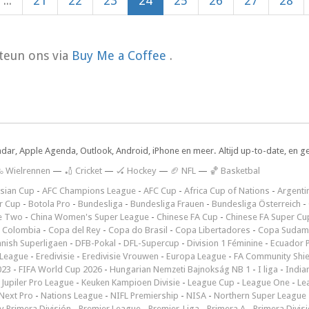
...
21
22
23
24
25
26
27
28
teun ons via
Buy Me a Coffee
.
ndar, Apple Agenda, Outlook, Android, iPhone en meer. Altijd up-to-date, en g
 Wielrennen
—
🏏 Cricket
—
🏑 Hockey
—
🏈 NFL
—
🏀 Basketbal
sian Cup
-
AFC Champions League
-
AFC Cup
-
Africa Cup of Nations
-
Argenti
r Cup
-
Botola Pro
-
Bundesliga
-
Bundesliga Frauen
-
Bundesliga Österreich
-
e Two
-
China Women's Super League
-
Chinese FA Cup
-
Chinese FA Super Cu
 Colombia
-
Copa del Rey
-
Copa do Brasil
-
Copa Libertadores
-
Copa Sudam
nish Superligaen
-
DFB-Pokal
-
DFL-Supercup
-
Division 1 Féminine
-
Ecuador P
 League
-
Eredivisie
-
Eredivisie Vrouwen
-
Europa League
-
FA Community Shie
023
-
FIFA World Cup 2026
-
Hungarian Nemzeti Bajnokság NB 1
-
I liga
-
India
-
Jupiler Pro League
-
Keuken Kampioen Divisie
-
League Cup
-
League One
-
Le
Next Pro
-
Nations League
-
NIFL Premiership
-
NISA
-
Northern Super League
 Primera División
-
Premier League
-
Premjer-Liga
-
Primera A
-
Primera Divis