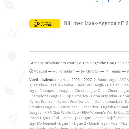
«
1
2
Blij met Maak-Agenda.nl? S
Gratis sportkalenders voor je digitale agenda: Google Cale
V
oetbal
—
🏎️ Formula 1
—
🏍 MotoGP
—
🎾 Tennis
—

Voetbalkalender seizoen 2026 – 2027:
2. Bundesliga
-
AFC A
Australia A-League
-
Beker
-
Beker van België
-
Belgian Supe
Liga
-
Champions League
-
China League One
-
China Leagu
Champions League
-
Copa América
-
Copa Argentina
-
Copa
Cymru Premier
-
Cyprus First Division
-
Damallsvenskan
-
Da
Premier League
-
Ekstraklasa
-
Eliteserien
-
English National
League
-
FIFA Club World Cup
-
FIFA Women's World Cup 2
Israel Ligat Ha`Al
-
Japan - J1 League
-
Johan Cruijff Schaal
Liga MX Femenil
-
Ligue 1
-
Ligue 2
-
Meistriliiga
-
MLS
-
MLS 
interlands
-
Oefen-interlands Vrouwen
-
ÖFB-Cup
-
Paraguay