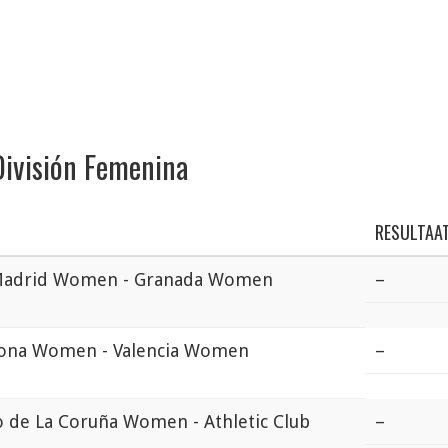
División Femenina
RESULTAA
 Madrid Women - Granada Women
–
lona Women - Valencia Women
–
 de La Coruña Women - Athletic Club
–