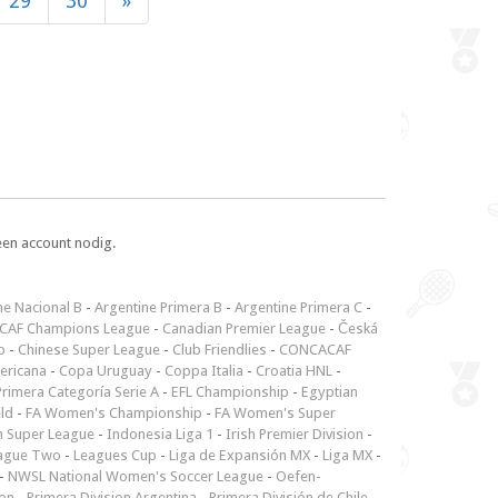
29
30
»
een account nodig.
ne Nacional B
-
Argentine Primera B
-
Argentine Primera C
-
CAF Champions League
-
Canadian Premier League
-
Česká
p
-
Chinese Super League
-
Club Friendlies
-
CONCACAF
ericana
-
Copa Uruguay
-
Coppa Italia
-
Croatia HNL
-
rimera Categoría Serie A
-
EFL Championship
-
Egyptian
ld
-
FA Women's Championship
-
FA Women's Super
n Super League
-
Indonesia Liga 1
-
Irish Premier Division
-
ague Two
-
Leagues Cup
-
Liga de Expansión MX
-
Liga MX
-
-
NWSL National Women's Soccer League
-
Oefen-
ion
-
Primera Division Argentina
-
Primera División de Chile
-