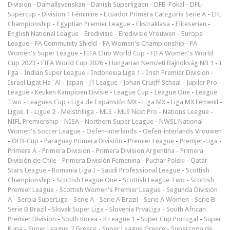
Division
-
Damallsvenskan
-
Danish Superligaen
-
DFB-Pokal
-
DFL-
Supercup
-
Division 1 Féminine
-
Ecuador Primera Categoría Serie A
-
EFL
Championship
-
Egyptian Premier League
-
Ekstraklasa
-
Eliteserien
-
English National League
-
Eredivisie
-
Eredivisie Vrouwen
-
Europa
League
-
FA Community Shield
-
FA Women's Championship
-
FA
Women's Super League
-
FIFA Club World Cup
-
FIFA Women's World
Cup 2023
-
FIFA World Cup 2026
-
Hungarian Nemzeti Bajnokság NB 1
-
I
liga
-
Indian Super League
-
Indonesia Liga 1
-
Irish Premier Division
-
Israel Ligat Ha`Al
-
Japan - J1 League
-
Johan Cruijff Schaal
-
Jupiler Pro
League
-
Keuken Kampioen Divisie
-
League Cup
-
League One
-
League
Two
-
Leagues Cup
-
Liga de Expansión MX
-
Liga MX
-
Liga MX Femenil
-
Ligue 1
-
Ligue 2
-
Meistriliiga
-
MLS
-
MLS Next Pro
-
Nations League
-
NIFL Premiership
-
NISA
-
Northern Super League
-
NWSL National
Women's Soccer League
-
Oefen-interlands
-
Oefen-interlands Vrouwen
-
ÖFB-Cup
-
Paraguay Primera División
-
Premier League
-
Premjer-Liga
-
Primera A
-
Primera Division
-
Primera Division Argentina
-
Primera
División de Chile
-
Primera División Femenina
-
Puchar Polski
-
Qatar
Stars League
-
Romania Liga I
-
Saudi Professional League
-
Scottish
Championship
-
Scottish League One
-
Scottish League Two
-
Scottish
Premier League
-
Scottish Women's Premier League
-
Segunda División
A
-
Serbia SuperLiga
-
Serie A
-
Serie A Brazil
-
Serie A Women
-
Serie B
-
Serie B Brazil
-
Slovak Super Liga
-
Slovenia PrvaLiga
-
South African
Premier Division
-
South Korea - K League 1
-
Super Cup Portugal
-
Süper
Kupa
-
Super League 2 Greece
-
Super League Greece
-
Supercopa de