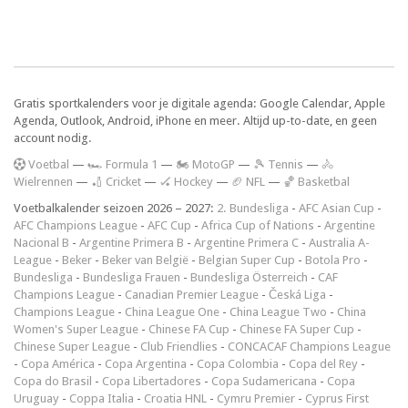
Gratis sportkalenders voor je digitale agenda: Google Calendar, Apple
Agenda, Outlook, Android, iPhone en meer. Altijd up-to-date, en geen
account nodig.
V
oetbal
—
🏎️ Formula 1
—
🏍 MotoGP
—
🎾 Tennis
—
🚴
Wielrennen
—
🏏 Cricket
—
🏑 Hockey
—
🏈 NFL
—
🏀 Basketbal
Voetbalkalender seizoen 2026 – 2027:
2. Bundesliga
-
AFC Asian Cup
-
AFC Champions League
-
AFC Cup
-
Africa Cup of Nations
-
Argentine
Nacional B
-
Argentine Primera B
-
Argentine Primera C
-
Australia A-
League
-
Beker
-
Beker van België
-
Belgian Super Cup
-
Botola Pro
-
Bundesliga
-
Bundesliga Frauen
-
Bundesliga Österreich
-
CAF
Champions League
-
Canadian Premier League
-
Česká Liga
-
Champions League
-
China League One
-
China League Two
-
China
Women's Super League
-
Chinese FA Cup
-
Chinese FA Super Cup
-
Chinese Super League
-
Club Friendlies
-
CONCACAF Champions League
-
Copa América
-
Copa Argentina
-
Copa Colombia
-
Copa del Rey
-
Copa do Brasil
-
Copa Libertadores
-
Copa Sudamericana
-
Copa
Uruguay
-
Coppa Italia
-
Croatia HNL
-
Cymru Premier
-
Cyprus First