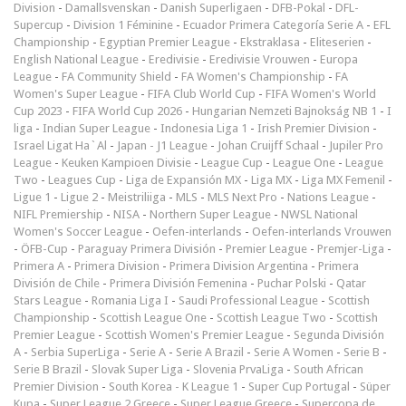
Division
-
Damallsvenskan
-
Danish Superligaen
-
DFB-Pokal
-
DFL-
Supercup
-
Division 1 Féminine
-
Ecuador Primera Categoría Serie A
-
EFL
Championship
-
Egyptian Premier League
-
Ekstraklasa
-
Eliteserien
-
English National League
-
Eredivisie
-
Eredivisie Vrouwen
-
Europa
League
-
FA Community Shield
-
FA Women's Championship
-
FA
Women's Super League
-
FIFA Club World Cup
-
FIFA Women's World
Cup 2023
-
FIFA World Cup 2026
-
Hungarian Nemzeti Bajnokság NB 1
-
I
liga
-
Indian Super League
-
Indonesia Liga 1
-
Irish Premier Division
-
Israel Ligat Ha`Al
-
Japan - J1 League
-
Johan Cruijff Schaal
-
Jupiler Pro
League
-
Keuken Kampioen Divisie
-
League Cup
-
League One
-
League
Two
-
Leagues Cup
-
Liga de Expansión MX
-
Liga MX
-
Liga MX Femenil
-
Ligue 1
-
Ligue 2
-
Meistriliiga
-
MLS
-
MLS Next Pro
-
Nations League
-
NIFL Premiership
-
NISA
-
Northern Super League
-
NWSL National
Women's Soccer League
-
Oefen-interlands
-
Oefen-interlands Vrouwen
-
ÖFB-Cup
-
Paraguay Primera División
-
Premier League
-
Premjer-Liga
-
Primera A
-
Primera Division
-
Primera Division Argentina
-
Primera
División de Chile
-
Primera División Femenina
-
Puchar Polski
-
Qatar
Stars League
-
Romania Liga I
-
Saudi Professional League
-
Scottish
Championship
-
Scottish League One
-
Scottish League Two
-
Scottish
Premier League
-
Scottish Women's Premier League
-
Segunda División
A
-
Serbia SuperLiga
-
Serie A
-
Serie A Brazil
-
Serie A Women
-
Serie B
-
Serie B Brazil
-
Slovak Super Liga
-
Slovenia PrvaLiga
-
South African
Premier Division
-
South Korea - K League 1
-
Super Cup Portugal
-
Süper
Kupa
-
Super League 2 Greece
-
Super League Greece
-
Supercopa de