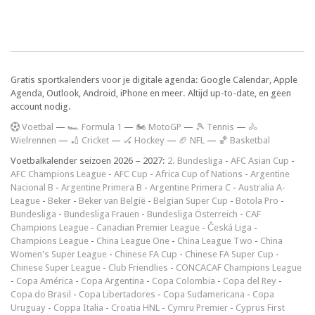
Gratis sportkalenders voor je digitale agenda: Google Calendar, Apple
Agenda, Outlook, Android, iPhone en meer. Altijd up-to-date, en geen
account nodig.
V
oetbal
—
🏎️ Formula 1
—
🏍 MotoGP
—
🎾 Tennis
—
🚴
Wielrennen
—
🏏 Cricket
—
🏑 Hockey
—
🏈 NFL
—
🏀 Basketbal
Voetbalkalender seizoen 2026 – 2027:
2. Bundesliga
-
AFC Asian Cup
-
AFC Champions League
-
AFC Cup
-
Africa Cup of Nations
-
Argentine
Nacional B
-
Argentine Primera B
-
Argentine Primera C
-
Australia A-
League
-
Beker
-
Beker van België
-
Belgian Super Cup
-
Botola Pro
-
Bundesliga
-
Bundesliga Frauen
-
Bundesliga Österreich
-
CAF
Champions League
-
Canadian Premier League
-
Česká Liga
-
Champions League
-
China League One
-
China League Two
-
China
Women's Super League
-
Chinese FA Cup
-
Chinese FA Super Cup
-
Chinese Super League
-
Club Friendlies
-
CONCACAF Champions League
-
Copa América
-
Copa Argentina
-
Copa Colombia
-
Copa del Rey
-
Copa do Brasil
-
Copa Libertadores
-
Copa Sudamericana
-
Copa
Uruguay
-
Coppa Italia
-
Croatia HNL
-
Cymru Premier
-
Cyprus First