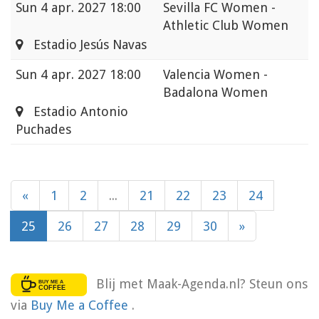
Sun
4 apr. 2027 18:00
Sevilla FC Women -
Athletic Club Women
Estadio Jesús Navas
Sun
4 apr. 2027 18:00
Valencia Women -
Badalona Women
Estadio Antonio
Puchades
«
1
2
...
21
22
23
24
25
26
27
28
29
30
»
Blij met Maak-Agenda.nl? Steun ons
via
Buy Me a Coffee
.