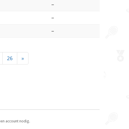
–
–
–
26
»
een account nodig.