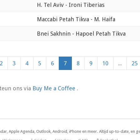
H. Tel Aviv - Ironi Tiberias
Maccabi Petah Tikva - M. Haifa
Bnei Sakhnin - Hapoel Petah Tikva
2
3
4
5
6
7
8
9
10
...
25
teun ons via
Buy Me a Coffee
.
ndar, Apple Agenda, Outlook, Android, iPhone en meer. Altijd up-to-date, en g