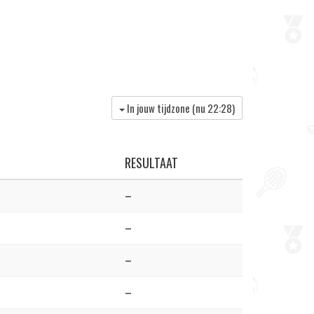
In jouw tijdzone (nu
22:28
)
RESULTAAT
–
–
–
–