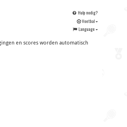
Hulp nodig?
V
oetbal
Language
jzigingen en scores worden automatisch