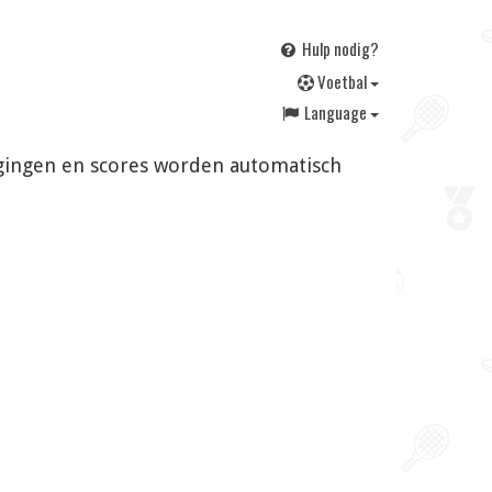
Hulp nodig?
V
oetbal
Language
jzigingen en scores worden automatisch