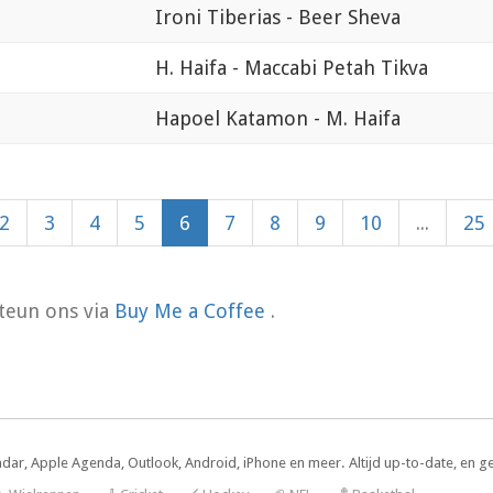
Ironi Tiberias - Beer Sheva
H. Haifa - Maccabi Petah Tikva
Hapoel Katamon - M. Haifa
2
3
4
5
6
7
8
9
10
...
25
teun ons via
Buy Me a Coffee
.
ndar, Apple Agenda, Outlook, Android, iPhone en meer. Altijd up-to-date, en g