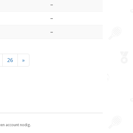
–
–
–
26
»
een account nodig.