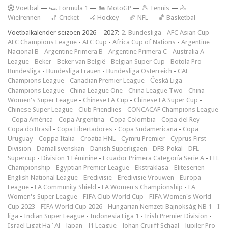
V
oetbal
—
🏎️ Formula 1
—
🏍 MotoGP
—
🎾 Tennis
—
🚴
Wielrennen
—
🏏 Cricket
—
🏑 Hockey
—
🏈 NFL
—
🏀 Basketbal
Voetbalkalender seizoen 2026 – 2027:
2. Bundesliga
-
AFC Asian Cup
-
AFC Champions League
-
AFC Cup
-
Africa Cup of Nations
-
Argentine
Nacional B
-
Argentine Primera B
-
Argentine Primera C
-
Australia A-
League
-
Beker
-
Beker van België
-
Belgian Super Cup
-
Botola Pro
-
Bundesliga
-
Bundesliga Frauen
-
Bundesliga Österreich
-
CAF
Champions League
-
Canadian Premier League
-
Česká Liga
-
Champions League
-
China League One
-
China League Two
-
China
Women's Super League
-
Chinese FA Cup
-
Chinese FA Super Cup
-
Chinese Super League
-
Club Friendlies
-
CONCACAF Champions League
-
Copa América
-
Copa Argentina
-
Copa Colombia
-
Copa del Rey
-
Copa do Brasil
-
Copa Libertadores
-
Copa Sudamericana
-
Copa
Uruguay
-
Coppa Italia
-
Croatia HNL
-
Cymru Premier
-
Cyprus First
Division
-
Damallsvenskan
-
Danish Superligaen
-
DFB-Pokal
-
DFL-
Supercup
-
Division 1 Féminine
-
Ecuador Primera Categoría Serie A
-
EFL
Championship
-
Egyptian Premier League
-
Ekstraklasa
-
Eliteserien
-
English National League
-
Eredivisie
-
Eredivisie Vrouwen
-
Europa
League
-
FA Community Shield
-
FA Women's Championship
-
FA
Women's Super League
-
FIFA Club World Cup
-
FIFA Women's World
Cup 2023
-
FIFA World Cup 2026
-
Hungarian Nemzeti Bajnokság NB 1
-
I
liga
-
Indian Super League
-
Indonesia Liga 1
-
Irish Premier Division
-
Israel Ligat Ha`Al
-
Japan - J1 League
-
Johan Cruijff Schaal
-
Jupiler Pro