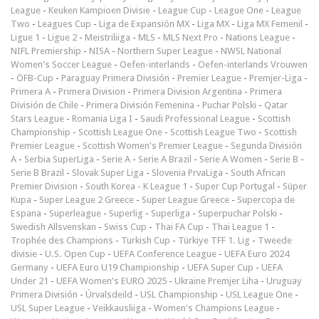
League
-
Keuken Kampioen Divisie
-
League Cup
-
League One
-
League
Two
-
Leagues Cup
-
Liga de Expansión MX
-
Liga MX
-
Liga MX Femenil
-
Ligue 1
-
Ligue 2
-
Meistriliiga
-
MLS
-
MLS Next Pro
-
Nations League
-
NIFL Premiership
-
NISA
-
Northern Super League
-
NWSL National
Women's Soccer League
-
Oefen-interlands
-
Oefen-interlands Vrouwen
-
ÖFB-Cup
-
Paraguay Primera División
-
Premier League
-
Premjer-Liga
-
Primera A
-
Primera Division
-
Primera Division Argentina
-
Primera
División de Chile
-
Primera División Femenina
-
Puchar Polski
-
Qatar
Stars League
-
Romania Liga I
-
Saudi Professional League
-
Scottish
Championship
-
Scottish League One
-
Scottish League Two
-
Scottish
Premier League
-
Scottish Women's Premier League
-
Segunda División
A
-
Serbia SuperLiga
-
Serie A
-
Serie A Brazil
-
Serie A Women
-
Serie B
-
Serie B Brazil
-
Slovak Super Liga
-
Slovenia PrvaLiga
-
South African
Premier Division
-
South Korea - K League 1
-
Super Cup Portugal
-
Süper
Kupa
-
Super League 2 Greece
-
Super League Greece
-
Supercopa de
Espana
-
Superleague
-
Superlig
-
Superliga
-
Superpuchar Polski
-
Swedish Allsvenskan
-
Swiss Cup
-
Thai FA Cup
-
Thai League 1
-
Trophée des Champions
-
Turkish Cup
-
Türkiye TFF 1. Lig
-
Tweede
divisie
-
U.S. Open Cup
-
UEFA Conference League
-
UEFA Euro 2024
Germany
-
UEFA Euro U19 Championship
-
UEFA Super Cup
-
UEFA
Under 21
-
UEFA Women's EURO 2025
-
Ukraine Premjer Liha
-
Uruguay
Primera División
-
Úrvalsdeild
-
USL Championship
-
USL League One
-
USL Super League
-
Veikkausliiga
-
Women's Champions League
-