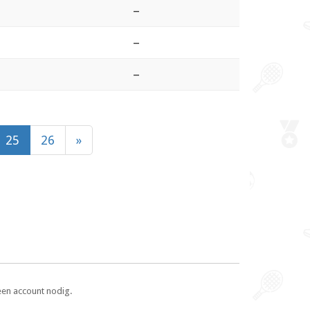
–
–
–
25
26
»
een account nodig.