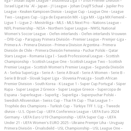
liga
-
Indian Super League
-
Indonesia Liga 1
-
Irish Premier Division
-
Israel Ligat Ha`Al
-
Japan - J1 League
-
Johan Cruijff Schaal
-
Jupiler Pro
League
-
Keuken Kampioen Divisie
-
League Cup
-
League One
-
League
Two
-
Leagues Cup
-
Liga de Expansión MX
-
Liga MX
-
Liga MX Femenil
-
Ligue 1
-
Ligue 2
-
Meistriliiga
-
MLS
-
MLS Next Pro
-
Nations League
-
NIFL Premiership
-
NISA
-
Northern Super League
-
NWSL National
Women's Soccer League
-
Oefen-interlands
-
Oefen-interlands Vrouwen
-
ÖFB-Cup
-
Paraguay Primera División
-
Premier League
-
Premjer-Liga
-
Primera A
-
Primera Division
-
Primera Division Argentina
-
Primera
División de Chile
-
Primera División Femenina
-
Puchar Polski
-
Qatar
Stars League
-
Romania Liga I
-
Saudi Professional League
-
Scottish
Championship
-
Scottish League One
-
Scottish League Two
-
Scottish
Premier League
-
Scottish Women's Premier League
-
Segunda División
A
-
Serbia SuperLiga
-
Serie A
-
Serie A Brazil
-
Serie A Women
-
Serie B
-
Serie B Brazil
-
Slovak Super Liga
-
Slovenia PrvaLiga
-
South African
Premier Division
-
South Korea - K League 1
-
Super Cup Portugal
-
Süper
Kupa
-
Super League 2 Greece
-
Super League Greece
-
Supercopa de
Espana
-
Superleague
-
Superlig
-
Superliga
-
Superpuchar Polski
-
Swedish Allsvenskan
-
Swiss Cup
-
Thai FA Cup
-
Thai League 1
-
Trophée des Champions
-
Turkish Cup
-
Türkiye TFF 1. Lig
-
Tweede
divisie
-
U.S. Open Cup
-
UEFA Conference League
-
UEFA Euro 2024
Germany
-
UEFA Euro U19 Championship
-
UEFA Super Cup
-
UEFA
Under 21
-
UEFA Women's EURO 2025
-
Ukraine Premjer Liha
-
Uruguay
Primera División
-
Úrvalsdeild
-
USL Championship
-
USL League One
-