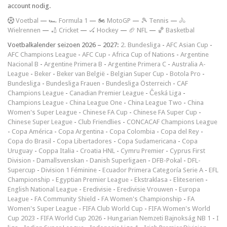
account nodig.
V
oetbal
—
🏎️ Formula 1
—
🏍 MotoGP
—
🎾 Tennis
—
🚴
Wielrennen
—
🏏 Cricket
—
🏑 Hockey
—
🏈 NFL
—
🏀 Basketbal
Voetbalkalender seizoen 2026 – 2027:
2. Bundesliga
-
AFC Asian Cup
-
AFC Champions League
-
AFC Cup
-
Africa Cup of Nations
-
Argentine
Nacional B
-
Argentine Primera B
-
Argentine Primera C
-
Australia A-
League
-
Beker
-
Beker van België
-
Belgian Super Cup
-
Botola Pro
-
Bundesliga
-
Bundesliga Frauen
-
Bundesliga Österreich
-
CAF
Champions League
-
Canadian Premier League
-
Česká Liga
-
Champions League
-
China League One
-
China League Two
-
China
Women's Super League
-
Chinese FA Cup
-
Chinese FA Super Cup
-
Chinese Super League
-
Club Friendlies
-
CONCACAF Champions League
-
Copa América
-
Copa Argentina
-
Copa Colombia
-
Copa del Rey
-
Copa do Brasil
-
Copa Libertadores
-
Copa Sudamericana
-
Copa
Uruguay
-
Coppa Italia
-
Croatia HNL
-
Cymru Premier
-
Cyprus First
Division
-
Damallsvenskan
-
Danish Superligaen
-
DFB-Pokal
-
DFL-
Supercup
-
Division 1 Féminine
-
Ecuador Primera Categoría Serie A
-
EFL
Championship
-
Egyptian Premier League
-
Ekstraklasa
-
Eliteserien
-
English National League
-
Eredivisie
-
Eredivisie Vrouwen
-
Europa
League
-
FA Community Shield
-
FA Women's Championship
-
FA
Women's Super League
-
FIFA Club World Cup
-
FIFA Women's World
Cup 2023
-
FIFA World Cup 2026
-
Hungarian Nemzeti Bajnokság NB 1
-
I