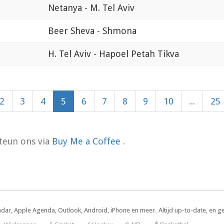
Netanya - M. Tel Aviv
Beer Sheva - Shmona
H. Tel Aviv - Hapoel Petah Tikva
2
3
4
5
6
7
8
9
10
...
25
teun ons via
Buy Me a Coffee
.
ndar, Apple Agenda, Outlook, Android, iPhone en meer. Altijd up-to-date, en g