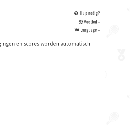
Hulp nodig?
V
oetbal
Language
jzigingen en scores worden automatisch