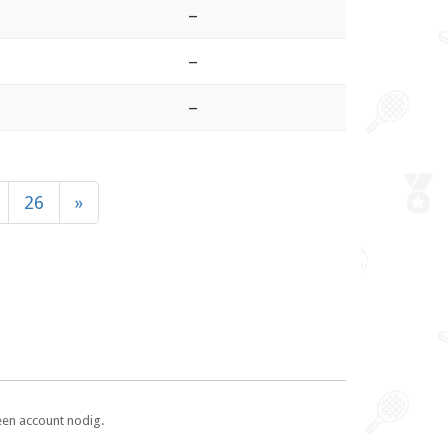
–
–
–
26
»
een account nodig.