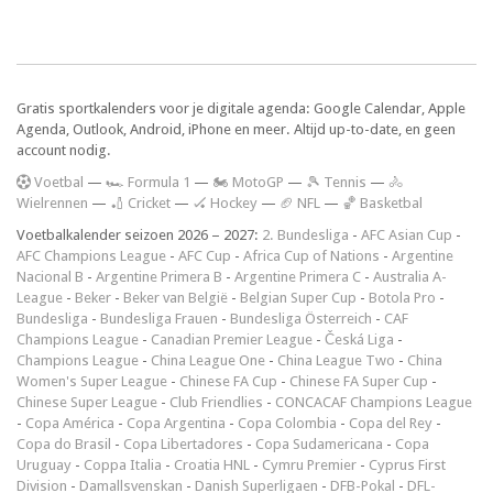
Gratis sportkalenders voor je digitale agenda: Google Calendar, Apple
Agenda, Outlook, Android, iPhone en meer. Altijd up-to-date, en geen
account nodig.
V
oetbal
—
🏎️ Formula 1
—
🏍 MotoGP
—
🎾 Tennis
—
🚴
Wielrennen
—
🏏 Cricket
—
🏑 Hockey
—
🏈 NFL
—
🏀 Basketbal
Voetbalkalender seizoen 2026 – 2027:
2. Bundesliga
-
AFC Asian Cup
-
AFC Champions League
-
AFC Cup
-
Africa Cup of Nations
-
Argentine
Nacional B
-
Argentine Primera B
-
Argentine Primera C
-
Australia A-
League
-
Beker
-
Beker van België
-
Belgian Super Cup
-
Botola Pro
-
Bundesliga
-
Bundesliga Frauen
-
Bundesliga Österreich
-
CAF
Champions League
-
Canadian Premier League
-
Česká Liga
-
Champions League
-
China League One
-
China League Two
-
China
Women's Super League
-
Chinese FA Cup
-
Chinese FA Super Cup
-
Chinese Super League
-
Club Friendlies
-
CONCACAF Champions League
-
Copa América
-
Copa Argentina
-
Copa Colombia
-
Copa del Rey
-
Copa do Brasil
-
Copa Libertadores
-
Copa Sudamericana
-
Copa
Uruguay
-
Coppa Italia
-
Croatia HNL
-
Cymru Premier
-
Cyprus First
Division
-
Damallsvenskan
-
Danish Superligaen
-
DFB-Pokal
-
DFL-