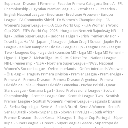
Supercup
-
Division 1 Féminine
-
Ecuador Primera Categoría Serie A
-
EFL
Championship
-
Egyptian Premier League
-
Ekstraklasa
-
Eliteserien
-
English National League
-
Eredivisie
-
Eredivisie Vrouwen
-
Europa
League
-
FA Community Shield
-
FA Women's Championship
-
FA
Women's Super League
-
FIFA Club World Cup
-
FIFA Women's World
Cup 2023
-
FIFA World Cup 2026
-
Hungarian Nemzeti Bajnokság NB 1
-
I
liga
-
Indian Super League
-
Indonesia Liga 1
-
Irish Premier Division
-
Israel Ligat Ha`Al
-
Japan - J1 League
-
Johan Cruijff Schaal
-
Jupiler Pro
League
-
Keuken Kampioen Divisie
-
League Cup
-
League One
-
League
Two
-
Leagues Cup
-
Liga de Expansión MX
-
Liga MX
-
Liga MX Femenil
-
Ligue 1
-
Ligue 2
-
Meistriliiga
-
MLS
-
MLS Next Pro
-
Nations League
-
NIFL Premiership
-
NISA
-
Northern Super League
-
NWSL National
Women's Soccer League
-
Oefen-interlands
-
Oefen-interlands Vrouwen
-
ÖFB-Cup
-
Paraguay Primera División
-
Premier League
-
Premjer-Liga
-
Primera A
-
Primera Division
-
Primera Division Argentina
-
Primera
División de Chile
-
Primera División Femenina
-
Puchar Polski
-
Qatar
Stars League
-
Romania Liga I
-
Saudi Professional League
-
Scottish
Championship
-
Scottish League One
-
Scottish League Two
-
Scottish
Premier League
-
Scottish Women's Premier League
-
Segunda División
A
-
Serbia SuperLiga
-
Serie A
-
Serie A Brazil
-
Serie A Women
-
Serie B
-
Serie B Brazil
-
Slovak Super Liga
-
Slovenia PrvaLiga
-
South African
Premier Division
-
South Korea - K League 1
-
Super Cup Portugal
-
Süper
Kupa
-
Super League 2 Greece
-
Super League Greece
-
Supercopa de