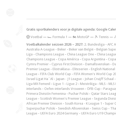
Gratis sportkalenders voor je digitale agenda: Google Cale
V
oetbal
—
🏎️ Formula 1
—
🏍 MotoGP
—
🎾 Tennis
—

Voetbalkalender seizoen 2026 – 2027:
2. Bundesliga
-
AFC A
Australia A-League
-
Beker
-
Beker van België
-
Belgian Supe
Liga
-
Champions League
-
China League One
-
China Leagu
Champions League
-
Copa América
-
Copa Argentina
-
Copa
Cymru Premier
-
Cyprus First Division
-
Damallsvenskan
-
Da
Premier League
-
Ekstraklasa
-
Eliteserien
-
English National
League
-
FIFA Club World Cup
-
FIFA Women's World Cup 2
Israel Ligat Ha`Al
-
Japan - J1 League
-
Johan Cruijff Schaal
Liga MX Femenil
-
Ligue 1
-
Ligue 2
-
Meistriliiga
-
MLS
-
MLS 
interlands
-
Oefen-interlands Vrouwen
-
ÖFB-Cup
-
Paraguay
Primera División Femenina
-
Puchar Polski
-
Qatar Stars Lea
League
-
Scottish Women's Premier League
-
Segunda Divis
African Premier Division
-
South Korea - K League 1
-
Super 
Superpuchar Polski
-
Swedish Allsvenskan
-
Swiss Cup
-
Tha
League
-
UEFA Euro 2024 Germany
-
UEFA Euro U19 Champi