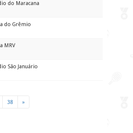
io do Maracana
 do Grêmio
a MRV
o São Januário
38
»