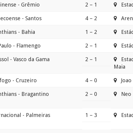
inense - Grêmio
2 – 1
Estad
ecoense - Santos
4 – 2
Aren
nthians - Bahia
1 – 2
Estádi
Paulo - Flamengo
2 – 1
Estád
ssol - Vasco da Gama
2 – 1
Estad
Maia
fogo - Cruzeiro
4 – 0
Joao 
nthians - Bragantino
2 – 0
Neo Q
rnacional - Palmeiras
1 – 3
Estad