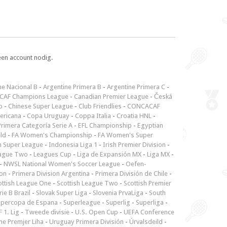
een account nodig.
ne Nacional B
-
Argentine Primera B
-
Argentine Primera C
-
CAF Champions League
-
Canadian Premier League
-
Česká
p
-
Chinese Super League
-
Club Friendlies
-
CONCACAF
ericana
-
Copa Uruguay
-
Coppa Italia
-
Croatia HNL
-
rimera Categoría Serie A
-
EFL Championship
-
Egyptian
ld
-
FA Women's Championship
-
FA Women's Super
n Super League
-
Indonesia Liga 1
-
Irish Premier Division
-
ague Two
-
Leagues Cup
-
Liga de Expansión MX
-
Liga MX
-
-
NWSL National Women's Soccer League
-
Oefen-
ion
-
Primera Division Argentina
-
Primera División de Chile
-
ottish League One
-
Scottish League Two
-
Scottish Premier
rie B Brazil
-
Slovak Super Liga
-
Slovenia PrvaLiga
-
South
upercopa de Espana
-
Superleague
-
Superlig
-
Superliga
-
 1. Lig
-
Tweede divisie
-
U.S. Open Cup
-
UEFA Conference
ne Premjer Liha
-
Uruguay Primera División
-
Úrvalsdeild
-