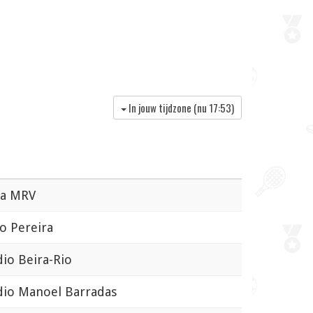
In jouw tijdzone (nu
17:53
)
a MRV
 Pereira
io Beira-Rio
io Manoel Barradas