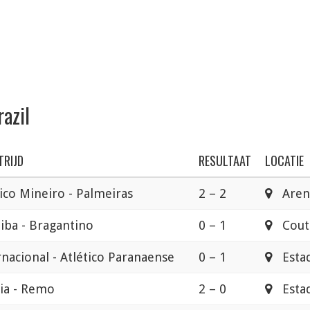
razil
TRIJD
RESULTAAT
LOCATIE
tico Mineiro - Palmeiras
2 – 2
Aren
tiba - Bragantino
0 – 1
Couto
rnacional - Atlético Paranaense
0 – 1
Estad
ria - Remo
2 – 0
Estad