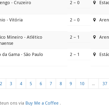
engo - Cruzeiro
2 – 0
Estad
io - Vitória
2 – 0
Arena
ico Mineiro - Atlético
2 – 1
Aren
naense
o da Gama - São Paulo
2 – 1
Estádi
2
3
4
5
6
7
8
9
10
...
37
teun ons via
Buy Me a Coffee
.