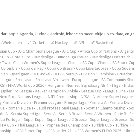
ndar, Apple Agenda, Outlook, Android, iPhone en meer. Altijd up-to-date, en g
 Wielrennen
—
🏏 Cricket
—
🏑 Hockey
—
🏈 NFL
—
🏀 Basketbal
sian Cup
-
AFC Champions League
-
AFC Cup
-
Africa Cup of Nations
-
Argenti
r Cup
-
Botola Pro
-
Bundesliga
-
Bundesliga Frauen
-
Bundesliga Österreich
-
e Two
-
China Women's Super League
-
Chinese FA Cup
-
Chinese FA Super Cu
 Colombia
-
Copa del Rey
-
Copa do Brasil
-
Copa Libertadores
-
Copa Sudam
nish Superligaen
-
DFB-Pokal
-
DFL-Supercup
-
Division 1 Féminine
-
Ecuador P
 League
-
Eredivisie
-
Eredivisie Vrouwen
-
Europa League
-
FA Community Shie
023
-
FIFA World Cup 2026
-
Hungarian Nemzeti Bajnokság NB 1
-
I liga
-
India
-
Jupiler Pro League
-
Keuken Kampioen Divisie
-
League Cup
-
League One
-
Le
Next Pro
-
Nations League
-
NIFL Premiership
-
NISA
-
Northern Super League
 Primera División
-
Premier League
-
Premjer-Liga
-
Primera A
-
Primera Divis
gue
-
Romania Liga I
-
Saudi Professional League
-
Scottish Championship
-
Sc
ión A
-
Serbia SuperLiga
-
Serie A
-
Serie A Brazil
-
Serie A Women
-
Serie B
-
Se
Cup Portugal
-
Süper Kupa
-
Super League 2 Greece
-
Super League Greece
-
S
i FA Cup
-
Thai League 1
-
Trophée des Champions
-
Turkish Cup
-
Türkiye TFF
onship
-
UEFA Super Cup
-
UEFA Under 21
-
UEFA Women's EURO 2025
-
Ukrai