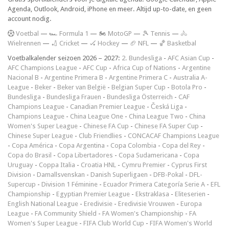
Agenda, Outlook, Android, iPhone en meer. Altijd up-to-date, en geen
account nodig.
V
oetbal
—
🏎️ Formula 1
—
🏍 MotoGP
—
🎾 Tennis
—
🚴
Wielrennen
—
🏏 Cricket
—
🏑 Hockey
—
🏈 NFL
—
🏀 Basketbal
Voetbalkalender seizoen 2026 – 2027:
2. Bundesliga
-
AFC Asian Cup
-
AFC Champions League
-
AFC Cup
-
Africa Cup of Nations
-
Argentine
Nacional B
-
Argentine Primera B
-
Argentine Primera C
-
Australia A-
League
-
Beker
-
Beker van België
-
Belgian Super Cup
-
Botola Pro
-
Bundesliga
-
Bundesliga Frauen
-
Bundesliga Österreich
-
CAF
Champions League
-
Canadian Premier League
-
Česká Liga
-
Champions League
-
China League One
-
China League Two
-
China
Women's Super League
-
Chinese FA Cup
-
Chinese FA Super Cup
-
Chinese Super League
-
Club Friendlies
-
CONCACAF Champions League
-
Copa América
-
Copa Argentina
-
Copa Colombia
-
Copa del Rey
-
Copa do Brasil
-
Copa Libertadores
-
Copa Sudamericana
-
Copa
Uruguay
-
Coppa Italia
-
Croatia HNL
-
Cymru Premier
-
Cyprus First
Division
-
Damallsvenskan
-
Danish Superligaen
-
DFB-Pokal
-
DFL-
Supercup
-
Division 1 Féminine
-
Ecuador Primera Categoría Serie A
-
EFL
Championship
-
Egyptian Premier League
-
Ekstraklasa
-
Eliteserien
-
English National League
-
Eredivisie
-
Eredivisie Vrouwen
-
Europa
League
-
FA Community Shield
-
FA Women's Championship
-
FA
Women's Super League
-
FIFA Club World Cup
-
FIFA Women's World