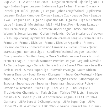
Cup 2023
-
FIFA World Cup 2026
-
Hungarian Nemzeti Bajnokság NB 1
-
I
liga
-
Indian Super League
-
Indonesia Liga 1
-
Irish Premier Division
-
Israel Ligat Ha`Al
-
Japan - J1 League
-
Johan Cruijff Schaal
-
Jupiler Pro
League
-
Keuken Kampioen Divisie
-
League Cup
-
League One
-
League
Two
-
Leagues Cup
-
Liga de Expansión MX
-
Liga MX
-
Liga MX Femenil
-
Ligue 1
-
Ligue 2
-
Meistriliiga
-
MLS
-
MLS Next Pro
-
Nations League
-
NIFL Premiership
-
NISA
-
Northern Super League
-
NWSL National
Women's Soccer League
-
Oefen-interlands
-
Oefen-interlands Vrouwen
-
ÖFB-Cup
-
Paraguay Primera División
-
Premier League
-
Premjer-Liga
-
Primera A
-
Primera Division
-
Primera Division Argentina
-
Primera
División de Chile
-
Primera División Femenina
-
Puchar Polski
-
Qatar
Stars League
-
Romania Liga I
-
Saudi Professional League
-
Scottish
Championship
-
Scottish League One
-
Scottish League Two
-
Scottish
Premier League
-
Scottish Women's Premier League
-
Segunda División
A
-
Serbia SuperLiga
-
Serie A
-
Serie A Brazil
-
Serie A Women
-
Serie B
-
Serie B Brazil
-
Slovak Super Liga
-
Slovenia PrvaLiga
-
South African
Premier Division
-
South Korea - K League 1
-
Super Cup Portugal
-
Süper
Kupa
-
Super League 2 Greece
-
Super League Greece
-
Supercopa de
Espana
-
Superleague
-
Superlig
-
Superliga
-
Superpuchar Polski
-
Swedish Allsvenskan
-
Swiss Cup
-
Thai FA Cup
-
Thai League 1
-
Trophée des Champions
-
Turkish Cup
-
Türkiye TFF 1. Lig
-
Tweede
divisie
-
U.S. Open Cup
-
UEFA Conference League
-
UEFA Euro 2024
Germany
-
UEFA Euro U19 Championship
-
UEFA Super Cup
-
UEFA
Under 21
-
UEFA Women's EURO 2025
-
Ukraine Premjer Liha
-
Uruguay