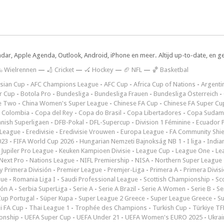
ndar, Apple Agenda, Outlook, Android, iPhone en meer. Altijd up-to-date, en g
 Wielrennen
—
🏏 Cricket
—
🏑 Hockey
—
🏈 NFL
—
🏀 Basketbal
sian Cup
-
AFC Champions League
-
AFC Cup
-
Africa Cup of Nations
-
Argenti
r Cup
-
Botola Pro
-
Bundesliga
-
Bundesliga Frauen
-
Bundesliga Österreich
-
e Two
-
China Women's Super League
-
Chinese FA Cup
-
Chinese FA Super Cu
 Colombia
-
Copa del Rey
-
Copa do Brasil
-
Copa Libertadores
-
Copa Sudam
nish Superligaen
-
DFB-Pokal
-
DFL-Supercup
-
Division 1 Féminine
-
Ecuador P
 League
-
Eredivisie
-
Eredivisie Vrouwen
-
Europa League
-
FA Community Shie
023
-
FIFA World Cup 2026
-
Hungarian Nemzeti Bajnokság NB 1
-
I liga
-
India
-
Jupiler Pro League
-
Keuken Kampioen Divisie
-
League Cup
-
League One
-
Le
Next Pro
-
Nations League
-
NIFL Premiership
-
NISA
-
Northern Super League
 Primera División
-
Premier League
-
Premjer-Liga
-
Primera A
-
Primera Divis
gue
-
Romania Liga I
-
Saudi Professional League
-
Scottish Championship
-
Sc
ión A
-
Serbia SuperLiga
-
Serie A
-
Serie A Brazil
-
Serie A Women
-
Serie B
-
Se
Cup Portugal
-
Süper Kupa
-
Super League 2 Greece
-
Super League Greece
-
S
i FA Cup
-
Thai League 1
-
Trophée des Champions
-
Turkish Cup
-
Türkiye TFF
onship
-
UEFA Super Cup
-
UEFA Under 21
-
UEFA Women's EURO 2025
-
Ukrai