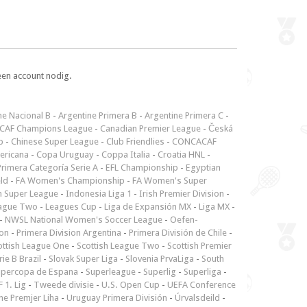
een account nodig.
ne Nacional B
-
Argentine Primera B
-
Argentine Primera C
-
CAF Champions League
-
Canadian Premier League
-
Česká
p
-
Chinese Super League
-
Club Friendlies
-
CONCACAF
ericana
-
Copa Uruguay
-
Coppa Italia
-
Croatia HNL
-
rimera Categoría Serie A
-
EFL Championship
-
Egyptian
ld
-
FA Women's Championship
-
FA Women's Super
n Super League
-
Indonesia Liga 1
-
Irish Premier Division
-
ague Two
-
Leagues Cup
-
Liga de Expansión MX
-
Liga MX
-
-
NWSL National Women's Soccer League
-
Oefen-
ion
-
Primera Division Argentina
-
Primera División de Chile
-
ottish League One
-
Scottish League Two
-
Scottish Premier
rie B Brazil
-
Slovak Super Liga
-
Slovenia PrvaLiga
-
South
upercopa de Espana
-
Superleague
-
Superlig
-
Superliga
-
 1. Lig
-
Tweede divisie
-
U.S. Open Cup
-
UEFA Conference
ne Premjer Liha
-
Uruguay Primera División
-
Úrvalsdeild
-