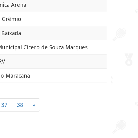
ica Arena
 Grêmio
Baixada
unicipal Cicero de Souza Marques
RV
o Maracana
37
38
»