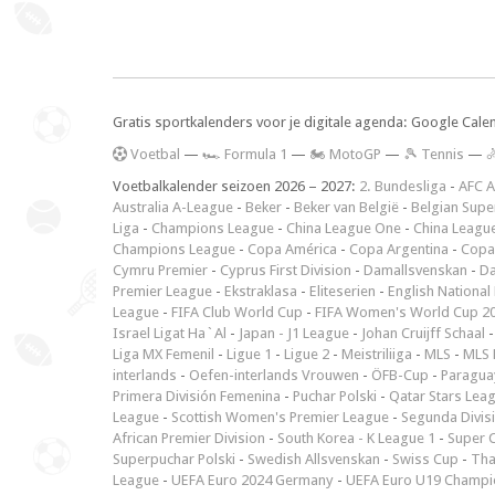
Gratis sportkalenders voor je digitale agenda: Google Cale
V
oetbal
—
🏎️ Formula 1
—
🏍 MotoGP
—
🎾 Tennis
—

Voetbalkalender seizoen 2026 – 2027:
2. Bundesliga
-
AFC A
Australia A-League
-
Beker
-
Beker van België
-
Belgian Supe
Liga
-
Champions League
-
China League One
-
China Leagu
Champions League
-
Copa América
-
Copa Argentina
-
Copa
Cymru Premier
-
Cyprus First Division
-
Damallsvenskan
-
Da
Premier League
-
Ekstraklasa
-
Eliteserien
-
English National
League
-
FIFA Club World Cup
-
FIFA Women's World Cup 2
Israel Ligat Ha`Al
-
Japan - J1 League
-
Johan Cruijff Schaal
Liga MX Femenil
-
Ligue 1
-
Ligue 2
-
Meistriliiga
-
MLS
-
MLS 
interlands
-
Oefen-interlands Vrouwen
-
ÖFB-Cup
-
Paraguay
Primera División Femenina
-
Puchar Polski
-
Qatar Stars Lea
League
-
Scottish Women's Premier League
-
Segunda Divis
African Premier Division
-
South Korea - K League 1
-
Super 
Superpuchar Polski
-
Swedish Allsvenskan
-
Swiss Cup
-
Tha
League
-
UEFA Euro 2024 Germany
-
UEFA Euro U19 Champi