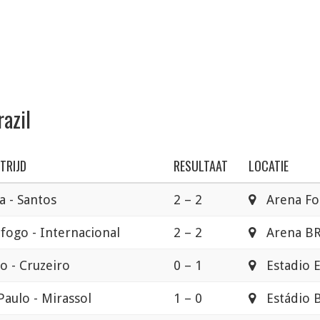
razil
TRIJD
RESULTAAT
LOCATIE
a - Santos
2 – 2
Arena Fo
fogo - Internacional
2 – 2
Arena BR
 - Cruzeiro
0 – 1
Estadio E
Paulo - Mirassol
1 – 0
Estádio B