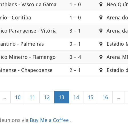
nthians - Vasco da Gama
1 – 0
Neo Quím
io - Coritiba
1 – 0
Arena do
tico Paranaense - Vitória
3 – 1
Arena da 
antino - Palmeiras
0 – 1
Estádio M
tico Mineiro - Flamengo
0 – 4
Arena M
inense - Chapecoense
2 – 1
Estadio d
...
10
11
12
13
14
15
16
...
teun ons via
Buy Me a Coffee
.