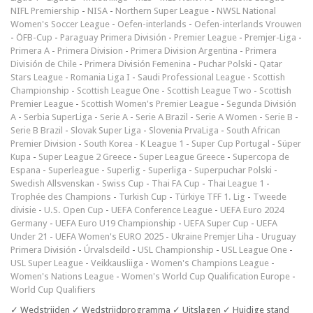
NIFL Premiership
-
NISA
-
Northern Super League
-
NWSL National
Women's Soccer League
-
Oefen-interlands
-
Oefen-interlands Vrouwen
-
ÖFB-Cup
-
Paraguay Primera División
-
Premier League
-
Premjer-Liga
-
Primera A
-
Primera Division
-
Primera Division Argentina
-
Primera
División de Chile
-
Primera División Femenina
-
Puchar Polski
-
Qatar
Stars League
-
Romania Liga I
-
Saudi Professional League
-
Scottish
Championship
-
Scottish League One
-
Scottish League Two
-
Scottish
Premier League
-
Scottish Women's Premier League
-
Segunda División
A
-
Serbia SuperLiga
-
Serie A
-
Serie A Brazil
-
Serie A Women
-
Serie B
-
Serie B Brazil
-
Slovak Super Liga
-
Slovenia PrvaLiga
-
South African
Premier Division
-
South Korea - K League 1
-
Super Cup Portugal
-
Süper
Kupa
-
Super League 2 Greece
-
Super League Greece
-
Supercopa de
Espana
-
Superleague
-
Superlig
-
Superliga
-
Superpuchar Polski
-
Swedish Allsvenskan
-
Swiss Cup
-
Thai FA Cup
-
Thai League 1
-
Trophée des Champions
-
Turkish Cup
-
Türkiye TFF 1. Lig
-
Tweede
divisie
-
U.S. Open Cup
-
UEFA Conference League
-
UEFA Euro 2024
Germany
-
UEFA Euro U19 Championship
-
UEFA Super Cup
-
UEFA
Under 21
-
UEFA Women's EURO 2025
-
Ukraine Premjer Liha
-
Uruguay
Primera División
-
Úrvalsdeild
-
USL Championship
-
USL League One
-
USL Super League
-
Veikkausliiga
-
Women's Champions League
-
Women's Nations League
-
Women's World Cup Qualification Europe
-
World Cup Qualifiers
✓ Wedstrijden ✓ Wedstrijdprogramma ✓ Uitslagen ✓ Huidige stand