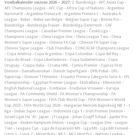
Voetbalkalender seizoen 2026 – 2027:
2. Bundesliga
-
AFC Asian Cup
-
AFC Champions League
-
AFC Cup
-
Africa Cup of Nations
-
Argentine
Nacional B
-
Argentine Primera B
-
Argentine Primera C
-
Australia A-
League
-
Beker
-
Beker van België
-
Belgian Super Cup
-
Botola Pro
-
Bundesliga
-
Bundesliga Frauen
-
Bundesliga Österreich
-
CAF
Champions League
-
Canadian Premier League
-
Česká Liga
-
Champions League
-
China League One
-
China League Two
-
China
Women's Super League
-
Chinese FA Cup
-
Chinese FA Super Cup
-
Chinese Super League
-
Club Friendlies
-
CONCACAF Champions League
-
Copa América
-
Copa Argentina
-
Copa Colombia
-
Copa del Rey
-
Copa do Brasil
-
Copa Libertadores
-
Copa Sudamericana
-
Copa
Uruguay
-
Coppa Italia
-
Croatia HNL
-
Cymru Premier
-
Cyprus First
Division
-
Damallsvenskan
-
Danish Superligaen
-
DFB-Pokal
-
DFL-
Supercup
-
Division 1 Féminine
-
Ecuador Primera Categoría Serie A
-
EFL
Championship
-
Egyptian Premier League
-
Ekstraklasa
-
Eliteserien
-
English National League
-
Eredivisie
-
Eredivisie Vrouwen
-
Europa
League
-
FA Community Shield
-
FA Women's Championship
-
FA
Women's Super League
-
FIFA Club World Cup
-
FIFA Women's World
Cup 2023
-
FIFA World Cup 2026
-
Hungarian Nemzeti Bajnokság NB 1
-
I
liga
-
Indian Super League
-
Indonesia Liga 1
-
Irish Premier Division
-
Israel Ligat Ha`Al
-
Japan - J1 League
-
Johan Cruijff Schaal
-
Jupiler Pro
League
-
Keuken Kampioen Divisie
-
League Cup
-
League One
-
League
Two
-
Leagues Cup
-
Liga de Expansión MX
-
Liga MX
-
Liga MX Femenil
-
Ligue 1
-
Ligue 2
-
Meistriliiga
-
MLS
-
MLS Next Pro
-
Nations League
-