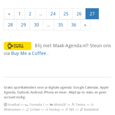
«
1
2
...
24
25
26
27
28
29
30
...
35
36
»
Blij met Maak-Agenda.nl? Steun ons
via
Buy Me a Coffee
.
Gratis sportkalenders voor je digitale agenda: Google Calendar, Apple
Agenda, Outlook, Android, iPhone en meer. Altijd up-to-date, en geen
account nodig.
V
oetbal
—
🏎️ Formula 1
—
🏍 MotoGP
—
🎾 Tennis
—
🚴
Wielrennen
—
🏏 Cricket
—
🏑 Hockey
—
🏈 NFL
—
🏀 Basketbal