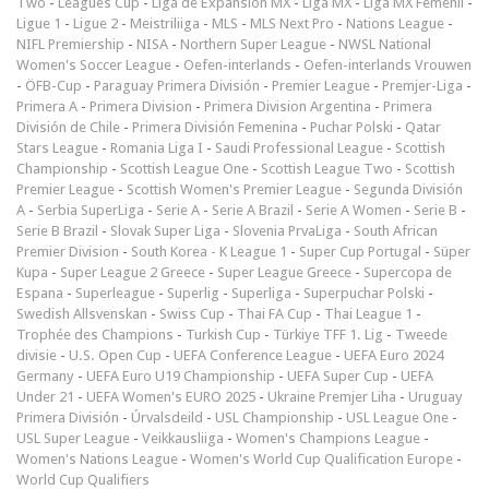
Two
-
Leagues Cup
-
Liga de Expansión MX
-
Liga MX
-
Liga MX Femenil
-
Ligue 1
-
Ligue 2
-
Meistriliiga
-
MLS
-
MLS Next Pro
-
Nations League
-
NIFL Premiership
-
NISA
-
Northern Super League
-
NWSL National
Women's Soccer League
-
Oefen-interlands
-
Oefen-interlands Vrouwen
-
ÖFB-Cup
-
Paraguay Primera División
-
Premier League
-
Premjer-Liga
-
Primera A
-
Primera Division
-
Primera Division Argentina
-
Primera
División de Chile
-
Primera División Femenina
-
Puchar Polski
-
Qatar
Stars League
-
Romania Liga I
-
Saudi Professional League
-
Scottish
Championship
-
Scottish League One
-
Scottish League Two
-
Scottish
Premier League
-
Scottish Women's Premier League
-
Segunda División
A
-
Serbia SuperLiga
-
Serie A
-
Serie A Brazil
-
Serie A Women
-
Serie B
-
Serie B Brazil
-
Slovak Super Liga
-
Slovenia PrvaLiga
-
South African
Premier Division
-
South Korea - K League 1
-
Super Cup Portugal
-
Süper
Kupa
-
Super League 2 Greece
-
Super League Greece
-
Supercopa de
Espana
-
Superleague
-
Superlig
-
Superliga
-
Superpuchar Polski
-
Swedish Allsvenskan
-
Swiss Cup
-
Thai FA Cup
-
Thai League 1
-
Trophée des Champions
-
Turkish Cup
-
Türkiye TFF 1. Lig
-
Tweede
divisie
-
U.S. Open Cup
-
UEFA Conference League
-
UEFA Euro 2024
Germany
-
UEFA Euro U19 Championship
-
UEFA Super Cup
-
UEFA
Under 21
-
UEFA Women's EURO 2025
-
Ukraine Premjer Liha
-
Uruguay
Primera División
-
Úrvalsdeild
-
USL Championship
-
USL League One
-
USL Super League
-
Veikkausliiga
-
Women's Champions League
-
Women's Nations League
-
Women's World Cup Qualification Europe
-
World Cup Qualifiers