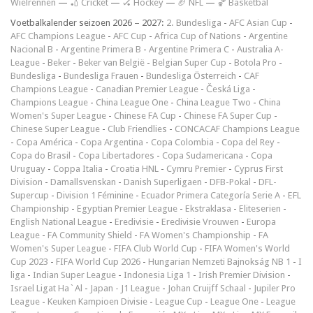
Wielrennen
—
🏏 Cricket
—
🏑 Hockey
—
🏈 NFL
—
🏀 Basketbal
Voetbalkalender seizoen 2026 – 2027:
2. Bundesliga
-
AFC Asian Cup
-
AFC Champions League
-
AFC Cup
-
Africa Cup of Nations
-
Argentine
Nacional B
-
Argentine Primera B
-
Argentine Primera C
-
Australia A-
League
-
Beker
-
Beker van België
-
Belgian Super Cup
-
Botola Pro
-
Bundesliga
-
Bundesliga Frauen
-
Bundesliga Österreich
-
CAF
Champions League
-
Canadian Premier League
-
Česká Liga
-
Champions League
-
China League One
-
China League Two
-
China
Women's Super League
-
Chinese FA Cup
-
Chinese FA Super Cup
-
Chinese Super League
-
Club Friendlies
-
CONCACAF Champions League
-
Copa América
-
Copa Argentina
-
Copa Colombia
-
Copa del Rey
-
Copa do Brasil
-
Copa Libertadores
-
Copa Sudamericana
-
Copa
Uruguay
-
Coppa Italia
-
Croatia HNL
-
Cymru Premier
-
Cyprus First
Division
-
Damallsvenskan
-
Danish Superligaen
-
DFB-Pokal
-
DFL-
Supercup
-
Division 1 Féminine
-
Ecuador Primera Categoría Serie A
-
EFL
Championship
-
Egyptian Premier League
-
Ekstraklasa
-
Eliteserien
-
English National League
-
Eredivisie
-
Eredivisie Vrouwen
-
Europa
League
-
FA Community Shield
-
FA Women's Championship
-
FA
Women's Super League
-
FIFA Club World Cup
-
FIFA Women's World
Cup 2023
-
FIFA World Cup 2026
-
Hungarian Nemzeti Bajnokság NB 1
-
I
liga
-
Indian Super League
-
Indonesia Liga 1
-
Irish Premier Division
-
Israel Ligat Ha`Al
-
Japan - J1 League
-
Johan Cruijff Schaal
-
Jupiler Pro
League
-
Keuken Kampioen Divisie
-
League Cup
-
League One
-
League