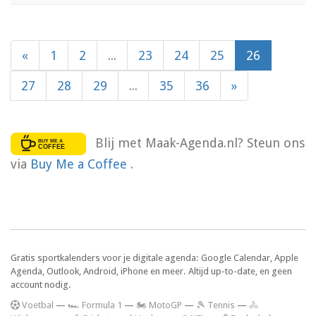
«
1
2
...
23
24
25
26
27
28
29
...
35
36
»
Blij met Maak-Agenda.nl? Steun ons
via
Buy Me a Coffee
.
Gratis sportkalenders voor je digitale agenda: Google Calendar, Apple
Agenda, Outlook, Android, iPhone en meer. Altijd up-to-date, en geen
account nodig.
V
oetbal
—
🏎️ Formula 1
—
🏍 MotoGP
—
🎾 Tennis
—
🚴