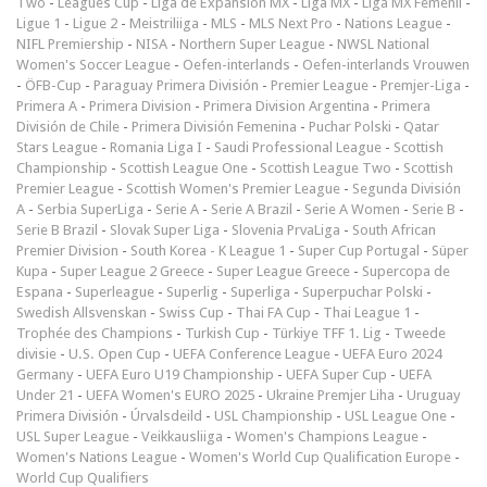
Two
-
Leagues Cup
-
Liga de Expansión MX
-
Liga MX
-
Liga MX Femenil
-
Ligue 1
-
Ligue 2
-
Meistriliiga
-
MLS
-
MLS Next Pro
-
Nations League
-
NIFL Premiership
-
NISA
-
Northern Super League
-
NWSL National
Women's Soccer League
-
Oefen-interlands
-
Oefen-interlands Vrouwen
-
ÖFB-Cup
-
Paraguay Primera División
-
Premier League
-
Premjer-Liga
-
Primera A
-
Primera Division
-
Primera Division Argentina
-
Primera
División de Chile
-
Primera División Femenina
-
Puchar Polski
-
Qatar
Stars League
-
Romania Liga I
-
Saudi Professional League
-
Scottish
Championship
-
Scottish League One
-
Scottish League Two
-
Scottish
Premier League
-
Scottish Women's Premier League
-
Segunda División
A
-
Serbia SuperLiga
-
Serie A
-
Serie A Brazil
-
Serie A Women
-
Serie B
-
Serie B Brazil
-
Slovak Super Liga
-
Slovenia PrvaLiga
-
South African
Premier Division
-
South Korea - K League 1
-
Super Cup Portugal
-
Süper
Kupa
-
Super League 2 Greece
-
Super League Greece
-
Supercopa de
Espana
-
Superleague
-
Superlig
-
Superliga
-
Superpuchar Polski
-
Swedish Allsvenskan
-
Swiss Cup
-
Thai FA Cup
-
Thai League 1
-
Trophée des Champions
-
Turkish Cup
-
Türkiye TFF 1. Lig
-
Tweede
divisie
-
U.S. Open Cup
-
UEFA Conference League
-
UEFA Euro 2024
Germany
-
UEFA Euro U19 Championship
-
UEFA Super Cup
-
UEFA
Under 21
-
UEFA Women's EURO 2025
-
Ukraine Premjer Liha
-
Uruguay
Primera División
-
Úrvalsdeild
-
USL Championship
-
USL League One
-
USL Super League
-
Veikkausliiga
-
Women's Champions League
-
Women's Nations League
-
Women's World Cup Qualification Europe
-
World Cup Qualifiers