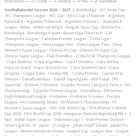
Wielrennen
—
🏏 Cricket
—
🏑 Hockey
—
🏈 NFL
—
🏀 Basketbal
Voetbalkalender seizoen 2026 – 2027:
2. Bundesliga
-
AFC Asian Cup
-
AFC Champions League
-
AFC Cup
-
Africa Cup of Nations
-
Argentine
Nacional B
-
Argentine Primera B
-
Argentine Primera C
-
Australia A-
League
-
Beker
-
Beker van België
-
Belgian Super Cup
-
Botola Pro
-
Bundesliga
-
Bundesliga Frauen
-
Bundesliga Österreich
-
CAF
Champions League
-
Canadian Premier League
-
Česká Liga
-
Champions League
-
China League One
-
China League Two
-
China
Women's Super League
-
Chinese FA Cup
-
Chinese FA Super Cup
-
Chinese Super League
-
Club Friendlies
-
CONCACAF Champions League
-
Copa América
-
Copa Argentina
-
Copa Colombia
-
Copa del Rey
-
Copa do Brasil
-
Copa Libertadores
-
Copa Sudamericana
-
Copa
Uruguay
-
Coppa Italia
-
Croatia HNL
-
Cymru Premier
-
Cyprus First
Division
-
Damallsvenskan
-
Danish Superligaen
-
DFB-Pokal
-
DFL-
Supercup
-
Division 1 Féminine
-
Ecuador Primera Categoría Serie A
-
EFL
Championship
-
Egyptian Premier League
-
Ekstraklasa
-
Eliteserien
-
English National League
-
Eredivisie
-
Eredivisie Vrouwen
-
Europa
League
-
FA Community Shield
-
FA Women's Championship
-
FA
Women's Super League
-
FIFA Club World Cup
-
FIFA Women's World
Cup 2023
-
FIFA World Cup 2026
-
Hungarian Nemzeti Bajnokság NB 1
-
I
liga
-
Indian Super League
-
Indonesia Liga 1
-
Irish Premier Division
-
Israel Ligat Ha`Al
-
Japan - J1 League
-
Johan Cruijff Schaal
-
Jupiler Pro
League
-
Keuken Kampioen Divisie
-
League Cup
-
League One
-
League