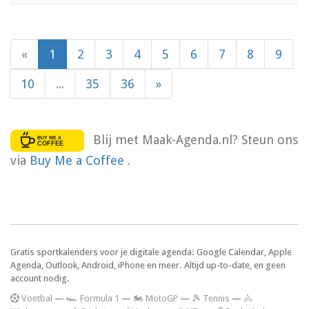
«
1
2
3
4
5
6
7
8
9
10
...
35
36
»
Blij met Maak-Agenda.nl? Steun ons
via
Buy Me a Coffee
.
Gratis sportkalenders voor je digitale agenda: Google Calendar, Apple
Agenda, Outlook, Android, iPhone en meer. Altijd up-to-date, en geen
account nodig.
V
oetbal
—
🏎️ Formula 1
—
🏍 MotoGP
—
🎾 Tennis
—
🚴