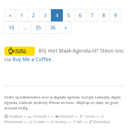
«
1
2
3
4
5
6
7
8
9
10
...
35
36
»
Blij met Maak-Agenda.nl? Steun ons
via
Buy Me a Coffee
.
Gratis sportkalenders voor je digitale agenda: Google Calendar, Apple
Agenda, Outlook, Android, iPhone en meer. Altijd up-to-date, en geen
account nodig.
V
oetbal
—
🏎️ Formula 1
—
🏍 MotoGP
—
🎾 Tennis
—
🚴
Wielrennen
—
🏏 Cricket
—
🏑 Hockey
—
🏈 NFL
—
🏀 Basketbal