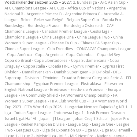
Voetbalkalender seizoen 2026 – 2027:
2. Bundesliga
-
AFC Asian Cup
-
AFC Champions League
-
AFC Cup
-
Africa Cup of Nations
-
Argentine
Nacional B
-
Argentine Primera B
-
Argentine Primera C
-
Australia A-
League
-
Beker
-
Beker van België
-
Belgian Super Cup
-
Botola Pro
-
Bundesliga
-
Bundesliga Frauen
-
Bundesliga Österreich
-
CAF
Champions League
-
Canadian Premier League
-
Česká Liga
-
Champions League
-
China League One
-
China League Two
-
China
Women's Super League
-
Chinese FA Cup
-
Chinese FA Super Cup
-
Chinese Super League
-
Club Friendlies
-
CONCACAF Champions League
-
Copa América
-
Copa Argentina
-
Copa Colombia
-
Copa del Rey
-
Copa do Brasil
-
Copa Libertadores
-
Copa Sudamericana
-
Copa
Uruguay
-
Coppa Italia
-
Croatia HNL
-
Cymru Premier
-
Cyprus First
Division
-
Damallsvenskan
-
Danish Superligaen
-
DFB-Pokal
-
DFL-
Supercup
-
Division 1 Féminine
-
Ecuador Primera Categoría Serie A
-
EFL
Championship
-
Egyptian Premier League
-
Ekstraklasa
-
Eliteserien
-
English National League
-
Eredivisie
-
Eredivisie Vrouwen
-
Europa
League
-
FA Community Shield
-
FA Women's Championship
-
FA
Women's Super League
-
FIFA Club World Cup
-
FIFA Women's World
Cup 2023
-
FIFA World Cup 2026
-
Hungarian Nemzeti Bajnokság NB 1
-
I
liga
-
Indian Super League
-
Indonesia Liga 1
-
Irish Premier Division
-
Israel Ligat Ha`Al
-
Japan - J1 League
-
Johan Cruijff Schaal
-
Jupiler Pro
League
-
Keuken Kampioen Divisie
-
League Cup
-
League One
-
League
Two
-
Leagues Cup
-
Liga de Expansión MX
-
Liga MX
-
Liga MX Femenil
-
Ligue 1
-
Ligue 2
-
Meistriliiga
-
MLS
-
MLS Next Pro
-
Nations League
-