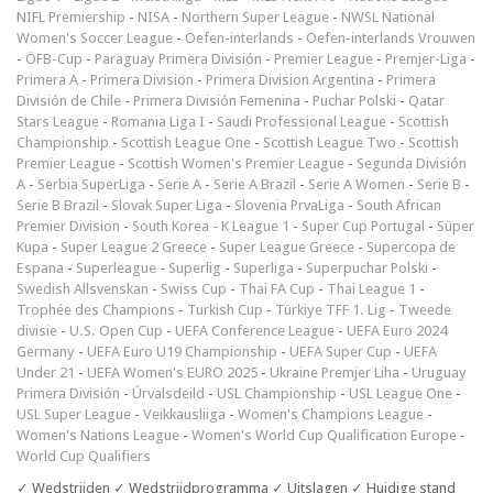
NIFL Premiership
-
NISA
-
Northern Super League
-
NWSL National
Women's Soccer League
-
Oefen-interlands
-
Oefen-interlands Vrouwen
-
ÖFB-Cup
-
Paraguay Primera División
-
Premier League
-
Premjer-Liga
-
Primera A
-
Primera Division
-
Primera Division Argentina
-
Primera
División de Chile
-
Primera División Femenina
-
Puchar Polski
-
Qatar
Stars League
-
Romania Liga I
-
Saudi Professional League
-
Scottish
Championship
-
Scottish League One
-
Scottish League Two
-
Scottish
Premier League
-
Scottish Women's Premier League
-
Segunda División
A
-
Serbia SuperLiga
-
Serie A
-
Serie A Brazil
-
Serie A Women
-
Serie B
-
Serie B Brazil
-
Slovak Super Liga
-
Slovenia PrvaLiga
-
South African
Premier Division
-
South Korea - K League 1
-
Super Cup Portugal
-
Süper
Kupa
-
Super League 2 Greece
-
Super League Greece
-
Supercopa de
Espana
-
Superleague
-
Superlig
-
Superliga
-
Superpuchar Polski
-
Swedish Allsvenskan
-
Swiss Cup
-
Thai FA Cup
-
Thai League 1
-
Trophée des Champions
-
Turkish Cup
-
Türkiye TFF 1. Lig
-
Tweede
divisie
-
U.S. Open Cup
-
UEFA Conference League
-
UEFA Euro 2024
Germany
-
UEFA Euro U19 Championship
-
UEFA Super Cup
-
UEFA
Under 21
-
UEFA Women's EURO 2025
-
Ukraine Premjer Liha
-
Uruguay
Primera División
-
Úrvalsdeild
-
USL Championship
-
USL League One
-
USL Super League
-
Veikkausliiga
-
Women's Champions League
-
Women's Nations League
-
Women's World Cup Qualification Europe
-
World Cup Qualifiers
✓ Wedstrijden ✓ Wedstrijdprogramma ✓ Uitslagen ✓ Huidige stand