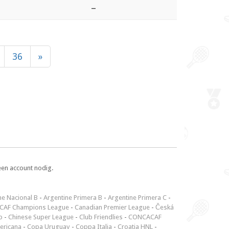
–
36
»
een account nodig.
ne Nacional B
-
Argentine Primera B
-
Argentine Primera C
-
CAF Champions League
-
Canadian Premier League
-
Česká
p
-
Chinese Super League
-
Club Friendlies
-
CONCACAF
ericana
-
Copa Uruguay
-
Coppa Italia
-
Croatia HNL
-