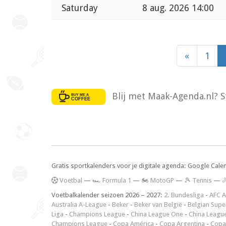
Saturday
8 aug. 2026 14:00
«
1
Blij met Maak-Agenda.nl? S
Gratis sportkalenders voor je digitale agenda: Google Cale
V
oetbal
—
🏎️ Formula 1
—
🏍 MotoGP
—
🎾 Tennis
—

Voetbalkalender seizoen 2026 – 2027:
2. Bundesliga
-
AFC A
Australia A-League
-
Beker
-
Beker van België
-
Belgian Supe
Liga
-
Champions League
-
China League One
-
China Leagu
Champions League
-
Copa América
-
Copa Argentina
-
Copa