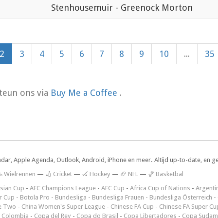
Stenhousemuir - Greenock Morton
2
3
4
5
6
7
8
9
10
...
35
teun ons via
Buy Me a Coffee
.
ndar, Apple Agenda, Outlook, Android, iPhone en meer. Altijd up-to-date, en g
 Wielrennen
—
🏏 Cricket
—
🏑 Hockey
—
🏈 NFL
—
🏀 Basketbal
sian Cup
-
AFC Champions League
-
AFC Cup
-
Africa Cup of Nations
-
Argenti
r Cup
-
Botola Pro
-
Bundesliga
-
Bundesliga Frauen
-
Bundesliga Österreich
-
e Two
-
China Women's Super League
-
Chinese FA Cup
-
Chinese FA Super Cu
 Colombia
-
Copa del Rey
-
Copa do Brasil
-
Copa Libertadores
-
Copa Sudam