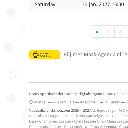
Saturday
30 jan. 2027 15:00
«
1
2
Blij met Maak-Agenda.nl? S
Gratis sportkalenders voor je digitale agenda: Google Cale
V
oetbal
—
🏎️ Formula 1
—
🏍 MotoGP
—
🎾 Tennis
—

Voetbalkalender seizoen 2026 – 2027:
2. Bundesliga
-
AFC A
Australia A-League
-
Beker
-
Beker van België
-
Belgian Supe
Liga
-
Champions League
-
China League One
-
China Leagu
Champions League
-
Copa América
-
Copa Argentina
-
Copa