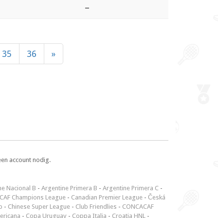
–
35
36
»
een account nodig.
ne Nacional B
-
Argentine Primera B
-
Argentine Primera C
-
CAF Champions League
-
Canadian Premier League
-
Česká
p
-
Chinese Super League
-
Club Friendlies
-
CONCACAF
ericana
-
Copa Uruguay
-
Coppa Italia
-
Croatia HNL
-