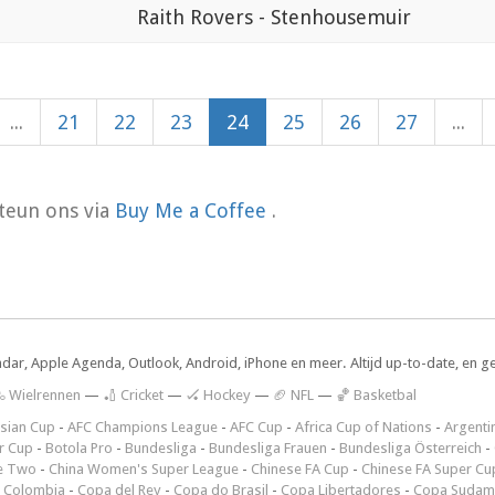
Raith Rovers - Stenhousemuir
...
21
22
23
24
25
26
27
...
teun ons via
Buy Me a Coffee
.
ndar, Apple Agenda, Outlook, Android, iPhone en meer. Altijd up-to-date, en g
 Wielrennen
—
🏏 Cricket
—
🏑 Hockey
—
🏈 NFL
—
🏀 Basketbal
sian Cup
-
AFC Champions League
-
AFC Cup
-
Africa Cup of Nations
-
Argenti
r Cup
-
Botola Pro
-
Bundesliga
-
Bundesliga Frauen
-
Bundesliga Österreich
-
e Two
-
China Women's Super League
-
Chinese FA Cup
-
Chinese FA Super Cu
 Colombia
-
Copa del Rey
-
Copa do Brasil
-
Copa Libertadores
-
Copa Sudam