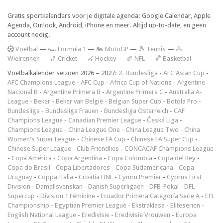
Gratis sportkalenders voor je digitale agenda: Google Calendar, Apple
Agenda, Outlook, Android, iPhone en meer. Altijd up-to-date, en geen
account nodig.
V
oetbal
—
🏎️ Formula 1
—
🏍 MotoGP
—
🎾 Tennis
—
🚴
Wielrennen
—
🏏 Cricket
—
🏑 Hockey
—
🏈 NFL
—
🏀 Basketbal
Voetbalkalender seizoen 2026 – 2027:
2. Bundesliga
-
AFC Asian Cup
-
AFC Champions League
-
AFC Cup
-
Africa Cup of Nations
-
Argentine
Nacional B
-
Argentine Primera B
-
Argentine Primera C
-
Australia A-
League
-
Beker
-
Beker van België
-
Belgian Super Cup
-
Botola Pro
-
Bundesliga
-
Bundesliga Frauen
-
Bundesliga Österreich
-
CAF
Champions League
-
Canadian Premier League
-
Česká Liga
-
Champions League
-
China League One
-
China League Two
-
China
Women's Super League
-
Chinese FA Cup
-
Chinese FA Super Cup
-
Chinese Super League
-
Club Friendlies
-
CONCACAF Champions League
-
Copa América
-
Copa Argentina
-
Copa Colombia
-
Copa del Rey
-
Copa do Brasil
-
Copa Libertadores
-
Copa Sudamericana
-
Copa
Uruguay
-
Coppa Italia
-
Croatia HNL
-
Cymru Premier
-
Cyprus First
Division
-
Damallsvenskan
-
Danish Superligaen
-
DFB-Pokal
-
DFL-
Supercup
-
Division 1 Féminine
-
Ecuador Primera Categoría Serie A
-
EFL
Championship
-
Egyptian Premier League
-
Ekstraklasa
-
Eliteserien
-
English National League
-
Eredivisie
-
Eredivisie Vrouwen
-
Europa