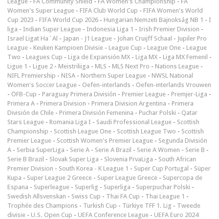
League
-
FA Community Shield
-
FA Women's Championship
-
FA
Women's Super League
-
FIFA Club World Cup
-
FIFA Women's World
Cup 2023
-
FIFA World Cup 2026
-
Hungarian Nemzeti Bajnokság NB 1
-
I
liga
-
Indian Super League
-
Indonesia Liga 1
-
Irish Premier Division
-
Israel Ligat Ha`Al
-
Japan - J1 League
-
Johan Cruijff Schaal
-
Jupiler Pro
League
-
Keuken Kampioen Divisie
-
League Cup
-
League One
-
League
Two
-
Leagues Cup
-
Liga de Expansión MX
-
Liga MX
-
Liga MX Femenil
-
Ligue 1
-
Ligue 2
-
Meistriliiga
-
MLS
-
MLS Next Pro
-
Nations League
-
NIFL Premiership
-
NISA
-
Northern Super League
-
NWSL National
Women's Soccer League
-
Oefen-interlands
-
Oefen-interlands Vrouwen
-
ÖFB-Cup
-
Paraguay Primera División
-
Premier League
-
Premjer-Liga
-
Primera A
-
Primera Division
-
Primera Division Argentina
-
Primera
División de Chile
-
Primera División Femenina
-
Puchar Polski
-
Qatar
Stars League
-
Romania Liga I
-
Saudi Professional League
-
Scottish
Championship
-
Scottish League One
-
Scottish League Two
-
Scottish
Premier League
-
Scottish Women's Premier League
-
Segunda División
A
-
Serbia SuperLiga
-
Serie A
-
Serie A Brazil
-
Serie A Women
-
Serie B
-
Serie B Brazil
-
Slovak Super Liga
-
Slovenia PrvaLiga
-
South African
Premier Division
-
South Korea - K League 1
-
Super Cup Portugal
-
Süper
Kupa
-
Super League 2 Greece
-
Super League Greece
-
Supercopa de
Espana
-
Superleague
-
Superlig
-
Superliga
-
Superpuchar Polski
-
Swedish Allsvenskan
-
Swiss Cup
-
Thai FA Cup
-
Thai League 1
-
Trophée des Champions
-
Turkish Cup
-
Türkiye TFF 1. Lig
-
Tweede
divisie
-
U.S. Open Cup
-
UEFA Conference League
-
UEFA Euro 2024