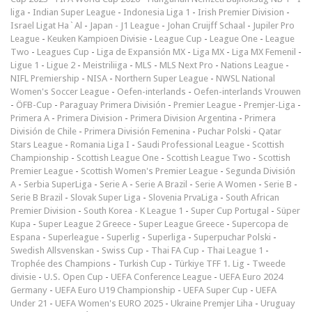
liga
-
Indian Super League
-
Indonesia Liga 1
-
Irish Premier Division
-
Israel Ligat Ha`Al
-
Japan - J1 League
-
Johan Cruijff Schaal
-
Jupiler Pro
League
-
Keuken Kampioen Divisie
-
League Cup
-
League One
-
League
Two
-
Leagues Cup
-
Liga de Expansión MX
-
Liga MX
-
Liga MX Femenil
-
Ligue 1
-
Ligue 2
-
Meistriliiga
-
MLS
-
MLS Next Pro
-
Nations League
-
NIFL Premiership
-
NISA
-
Northern Super League
-
NWSL National
Women's Soccer League
-
Oefen-interlands
-
Oefen-interlands Vrouwen
-
ÖFB-Cup
-
Paraguay Primera División
-
Premier League
-
Premjer-Liga
-
Primera A
-
Primera Division
-
Primera Division Argentina
-
Primera
División de Chile
-
Primera División Femenina
-
Puchar Polski
-
Qatar
Stars League
-
Romania Liga I
-
Saudi Professional League
-
Scottish
Championship
-
Scottish League One
-
Scottish League Two
-
Scottish
Premier League
-
Scottish Women's Premier League
-
Segunda División
A
-
Serbia SuperLiga
-
Serie A
-
Serie A Brazil
-
Serie A Women
-
Serie B
-
Serie B Brazil
-
Slovak Super Liga
-
Slovenia PrvaLiga
-
South African
Premier Division
-
South Korea - K League 1
-
Super Cup Portugal
-
Süper
Kupa
-
Super League 2 Greece
-
Super League Greece
-
Supercopa de
Espana
-
Superleague
-
Superlig
-
Superliga
-
Superpuchar Polski
-
Swedish Allsvenskan
-
Swiss Cup
-
Thai FA Cup
-
Thai League 1
-
Trophée des Champions
-
Turkish Cup
-
Türkiye TFF 1. Lig
-
Tweede
divisie
-
U.S. Open Cup
-
UEFA Conference League
-
UEFA Euro 2024
Germany
-
UEFA Euro U19 Championship
-
UEFA Super Cup
-
UEFA
Under 21
-
UEFA Women's EURO 2025
-
Ukraine Premjer Liha
-
Uruguay