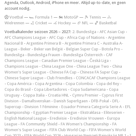
Agenda, Outlook, Android, iPhone en meer. Altijd up-to-date, en geen
account nodig.
V
oetbal
—
🏎️ Formula 1
—
🏍 MotoGP
—
🎾 Tennis
—
🚴
Wielrennen
—
🏏 Cricket
—
🏑 Hockey
—
🏈 NFL
—
🏀 Basketbal
Voetbalkalender seizoen 2026 – 2027:
2. Bundesliga
-
AFC Asian Cup
-
AFC Champions League
-
AFC Cup
-
Africa Cup of Nations
-
Argentine
Nacional B
-
Argentine Primera B
-
Argentine Primera C
-
Australia A-
League
-
Beker
-
Beker van België
-
Belgian Super Cup
-
Botola Pro
-
Bundesliga
-
Bundesliga Frauen
-
Bundesliga Österreich
-
CAF
Champions League
-
Canadian Premier League
-
Česká Liga
-
Champions League
-
China League One
-
China League Two
-
China
Women's Super League
-
Chinese FA Cup
-
Chinese FA Super Cup
-
Chinese Super League
-
Club Friendlies
-
CONCACAF Champions League
-
Copa América
-
Copa Argentina
-
Copa Colombia
-
Copa del Rey
-
Copa do Brasil
-
Copa Libertadores
-
Copa Sudamericana
-
Copa
Uruguay
-
Coppa Italia
-
Croatia HNL
-
Cymru Premier
-
Cyprus First
Division
-
Damallsvenskan
-
Danish Superligaen
-
DFB-Pokal
-
DFL-
Supercup
-
Division 1 Féminine
-
Ecuador Primera Categoría Serie A
-
EFL
Championship
-
Egyptian Premier League
-
Ekstraklasa
-
Eliteserien
-
English National League
-
Eredivisie
-
Eredivisie Vrouwen
-
Europa
League
-
FA Community Shield
-
FA Women's Championship
-
FA
Women's Super League
-
FIFA Club World Cup
-
FIFA Women's World
Cup 2023
-
FIFA World Cup 2026
-
Hungarian Nemzeti Bajnokság NB 1
-
I