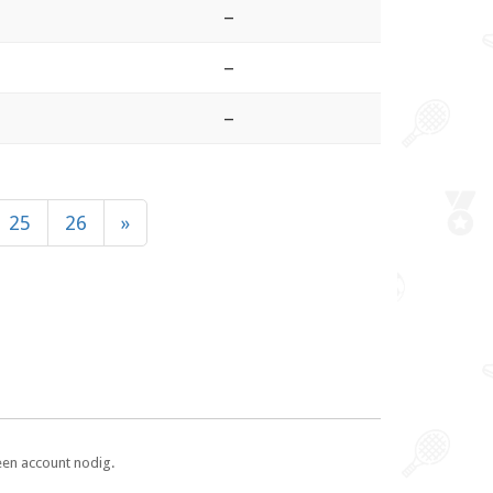
–
–
–
25
26
»
een account nodig.