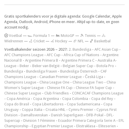
Gratis sportkalenders voor je digitale agenda: Google Calendar, Apple
Agenda, Outlook, Android, iPhone en meer. Altijd up-to-date, en geen
account nodig.
V
oetbal
—
🏎️ Formula 1
—
🏍 MotoGP
—
🎾 Tennis
—
🚴
Wielrennen
—
🏏 Cricket
—
🏑 Hockey
—
🏈 NFL
—
🏀 Basketbal
Voetbalkalender seizoen 2026 – 2027:
2. Bundesliga
-
AFC Asian Cup
-
AFC Champions League
-
AFC Cup
-
Africa Cup of Nations
-
Argentine
Nacional B
-
Argentine Primera B
-
Argentine Primera C
-
Australia A-
League
-
Beker
-
Beker van België
-
Belgian Super Cup
-
Botola Pro
-
Bundesliga
-
Bundesliga Frauen
-
Bundesliga Österreich
-
CAF
Champions League
-
Canadian Premier League
-
Česká Liga
-
Champions League
-
China League One
-
China League Two
-
China
Women's Super League
-
Chinese FA Cup
-
Chinese FA Super Cup
-
Chinese Super League
-
Club Friendlies
-
CONCACAF Champions League
-
Copa América
-
Copa Argentina
-
Copa Colombia
-
Copa del Rey
-
Copa do Brasil
-
Copa Libertadores
-
Copa Sudamericana
-
Copa
Uruguay
-
Coppa Italia
-
Croatia HNL
-
Cymru Premier
-
Cyprus First
Division
-
Damallsvenskan
-
Danish Superligaen
-
DFB-Pokal
-
DFL-
Supercup
-
Division 1 Féminine
-
Ecuador Primera Categoría Serie A
-
EFL
Championship
-
Egyptian Premier League
-
Ekstraklasa
-
Eliteserien
-