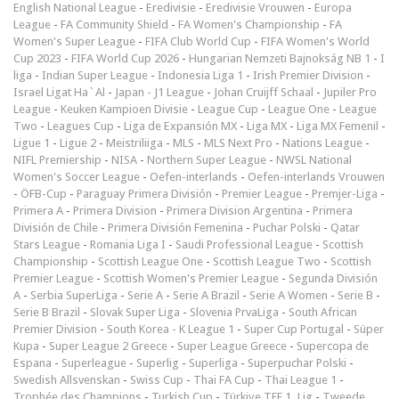
English National League
-
Eredivisie
-
Eredivisie Vrouwen
-
Europa
League
-
FA Community Shield
-
FA Women's Championship
-
FA
Women's Super League
-
FIFA Club World Cup
-
FIFA Women's World
Cup 2023
-
FIFA World Cup 2026
-
Hungarian Nemzeti Bajnokság NB 1
-
I
liga
-
Indian Super League
-
Indonesia Liga 1
-
Irish Premier Division
-
Israel Ligat Ha`Al
-
Japan - J1 League
-
Johan Cruijff Schaal
-
Jupiler Pro
League
-
Keuken Kampioen Divisie
-
League Cup
-
League One
-
League
Two
-
Leagues Cup
-
Liga de Expansión MX
-
Liga MX
-
Liga MX Femenil
-
Ligue 1
-
Ligue 2
-
Meistriliiga
-
MLS
-
MLS Next Pro
-
Nations League
-
NIFL Premiership
-
NISA
-
Northern Super League
-
NWSL National
Women's Soccer League
-
Oefen-interlands
-
Oefen-interlands Vrouwen
-
ÖFB-Cup
-
Paraguay Primera División
-
Premier League
-
Premjer-Liga
-
Primera A
-
Primera Division
-
Primera Division Argentina
-
Primera
División de Chile
-
Primera División Femenina
-
Puchar Polski
-
Qatar
Stars League
-
Romania Liga I
-
Saudi Professional League
-
Scottish
Championship
-
Scottish League One
-
Scottish League Two
-
Scottish
Premier League
-
Scottish Women's Premier League
-
Segunda División
A
-
Serbia SuperLiga
-
Serie A
-
Serie A Brazil
-
Serie A Women
-
Serie B
-
Serie B Brazil
-
Slovak Super Liga
-
Slovenia PrvaLiga
-
South African
Premier Division
-
South Korea - K League 1
-
Super Cup Portugal
-
Süper
Kupa
-
Super League 2 Greece
-
Super League Greece
-
Supercopa de
Espana
-
Superleague
-
Superlig
-
Superliga
-
Superpuchar Polski
-
Swedish Allsvenskan
-
Swiss Cup
-
Thai FA Cup
-
Thai League 1
-
Trophée des Champions
-
Turkish Cup
-
Türkiye TFF 1. Lig
-
Tweede