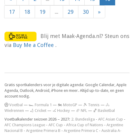
17
18
19
...
29
30
»
Blij met Maak-Agenda.nl? Steun ons
via
Buy Me a Coffee
.
Gratis sportkalenders voor je digitale agenda: Google Calendar, Apple
Agenda, Outlook, Android, iPhone en meer. Altijd up-to-date, en geen
account nodig.
V
oetbal
—
🏎️ Formula 1
—
🏍 MotoGP
—
🎾 Tennis
—
🚴
Wielrennen
—
🏏 Cricket
—
🏑 Hockey
—
🏈 NFL
—
🏀 Basketbal
Voetbalkalender seizoen 2026 – 2027:
2. Bundesliga
-
AFC Asian Cup
-
AFC Champions League
-
AFC Cup
-
Africa Cup of Nations
-
Argentine
Nacional B
-
Argentine Primera B
-
Argentine Primera C
-
Australia A-