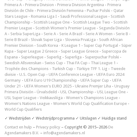
Primera A
-
Primera Division
-
Primera Division Argentina
-
Primera
División de Chile
-
Primera División Femenina
-
Puchar Polski
-
Qatar
Stars League
-
Romania Liga I
-
Saudi Professional League
-
Scottish
Championship
-
Scottish League One
-
Scottish League Two
-
Scottish
Premier League
-
Scottish Women's Premier League
-
Segunda División
A
-
Serbia SuperLiga
-
Serie A
-
Serie A Brazil
-
Serie A Women
-
Serie B
-
Serie B Brazil
-
Slovak Super Liga
-
Slovenia PrvaLiga
-
South African
Premier Division
-
South Korea - K League 1
-
Super Cup Portugal
-
Süper
Kupa
-
Super League 2 Greece
-
Super League Greece
-
Supercopa de
Espana
-
Superleague
-
Superlig
-
Superliga
-
Superpuchar Polski
-
Swedish Allsvenskan
-
Swiss Cup
-
Thai FA Cup
-
Thai League 1
-
Trophée des Champions
-
Turkish Cup
-
Türkiye TFF 1. Lig
-
Tweede
divisie
-
U.S. Open Cup
-
UEFA Conference League
-
UEFA Euro 2024
Germany
-
UEFA Euro U19 Championship
-
UEFA Super Cup
-
UEFA
Under 21
-
UEFA Women's EURO 2025
-
Ukraine Premjer Liha
-
Uruguay
Primera División
-
Úrvalsdeild
-
USL Championship
-
USL League One
-
USL Super League
-
Veikkausliiga
-
Women's Champions League
-
Women's Nations League
-
Women's World Cup Qualification Europe
-
World Cup Qualifiers
✓ Wedstrijden ✓ Wedstrijdprogramma ✓ Uitslagen ✓ Huidige stand
Contact en hulp
–
Privacy policy
– Copyright © 2015–2026
De
Agendamakers B.V.
–
info@agendamakers.nl