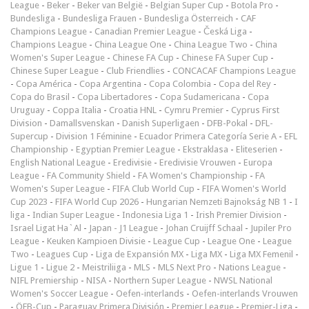
League
-
Beker
-
Beker van België
-
Belgian Super Cup
-
Botola Pro
-
Bundesliga
-
Bundesliga Frauen
-
Bundesliga Österreich
-
CAF
Champions League
-
Canadian Premier League
-
Česká Liga
-
Champions League
-
China League One
-
China League Two
-
China
Women's Super League
-
Chinese FA Cup
-
Chinese FA Super Cup
-
Chinese Super League
-
Club Friendlies
-
CONCACAF Champions League
-
Copa América
-
Copa Argentina
-
Copa Colombia
-
Copa del Rey
-
Copa do Brasil
-
Copa Libertadores
-
Copa Sudamericana
-
Copa
Uruguay
-
Coppa Italia
-
Croatia HNL
-
Cymru Premier
-
Cyprus First
Division
-
Damallsvenskan
-
Danish Superligaen
-
DFB-Pokal
-
DFL-
Supercup
-
Division 1 Féminine
-
Ecuador Primera Categoría Serie A
-
EFL
Championship
-
Egyptian Premier League
-
Ekstraklasa
-
Eliteserien
-
English National League
-
Eredivisie
-
Eredivisie Vrouwen
-
Europa
League
-
FA Community Shield
-
FA Women's Championship
-
FA
Women's Super League
-
FIFA Club World Cup
-
FIFA Women's World
Cup 2023
-
FIFA World Cup 2026
-
Hungarian Nemzeti Bajnokság NB 1
-
I
liga
-
Indian Super League
-
Indonesia Liga 1
-
Irish Premier Division
-
Israel Ligat Ha`Al
-
Japan - J1 League
-
Johan Cruijff Schaal
-
Jupiler Pro
League
-
Keuken Kampioen Divisie
-
League Cup
-
League One
-
League
Two
-
Leagues Cup
-
Liga de Expansión MX
-
Liga MX
-
Liga MX Femenil
-
Ligue 1
-
Ligue 2
-
Meistriliiga
-
MLS
-
MLS Next Pro
-
Nations League
-
NIFL Premiership
-
NISA
-
Northern Super League
-
NWSL National
Women's Soccer League
-
Oefen-interlands
-
Oefen-interlands Vrouwen
-
ÖFB-Cup
-
Paraguay Primera División
-
Premier League
-
Premjer-Liga
-