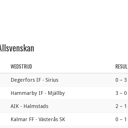
Allsvenskan
WEDSTRIJD
RESUL
Degerfors IF - Sirius
0 – 3
Hammarby IF - Mjällby
3 – 0
AIK - Halmstads
2 – 1
Kalmar FF - Västerås SK
0 – 1