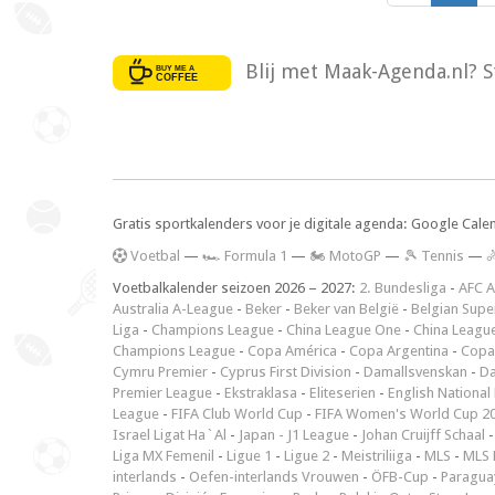
Blij met Maak-Agenda.nl? S
Gratis sportkalenders voor je digitale agenda: Google Cale
V
oetbal
—
🏎️ Formula 1
—
🏍 MotoGP
—
🎾 Tennis
—

Voetbalkalender seizoen 2026 – 2027:
2. Bundesliga
-
AFC A
Australia A-League
-
Beker
-
Beker van België
-
Belgian Supe
Liga
-
Champions League
-
China League One
-
China Leagu
Champions League
-
Copa América
-
Copa Argentina
-
Copa
Cymru Premier
-
Cyprus First Division
-
Damallsvenskan
-
Da
Premier League
-
Ekstraklasa
-
Eliteserien
-
English National
League
-
FIFA Club World Cup
-
FIFA Women's World Cup 2
Israel Ligat Ha`Al
-
Japan - J1 League
-
Johan Cruijff Schaal
Liga MX Femenil
-
Ligue 1
-
Ligue 2
-
Meistriliiga
-
MLS
-
MLS 
interlands
-
Oefen-interlands Vrouwen
-
ÖFB-Cup
-
Paraguay