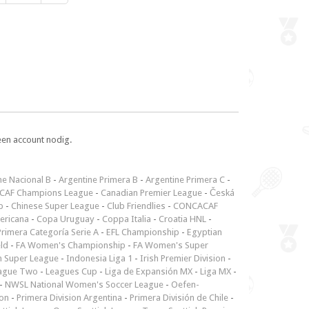
een account nodig.
ne Nacional B
-
Argentine Primera B
-
Argentine Primera C
-
CAF Champions League
-
Canadian Premier League
-
Česká
p
-
Chinese Super League
-
Club Friendlies
-
CONCACAF
ericana
-
Copa Uruguay
-
Coppa Italia
-
Croatia HNL
-
rimera Categoría Serie A
-
EFL Championship
-
Egyptian
ld
-
FA Women's Championship
-
FA Women's Super
n Super League
-
Indonesia Liga 1
-
Irish Premier Division
-
ague Two
-
Leagues Cup
-
Liga de Expansión MX
-
Liga MX
-
-
NWSL National Women's Soccer League
-
Oefen-
ion
-
Primera Division Argentina
-
Primera División de Chile
-