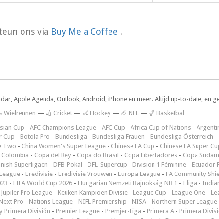
teun ons via
Buy Me a Coffee
.
ndar, Apple Agenda, Outlook, Android, iPhone en meer. Altijd up-to-date, en g
 Wielrennen
—
🏏 Cricket
—
🏑 Hockey
—
🏈 NFL
—
🏀 Basketbal
sian Cup
-
AFC Champions League
-
AFC Cup
-
Africa Cup of Nations
-
Argenti
r Cup
-
Botola Pro
-
Bundesliga
-
Bundesliga Frauen
-
Bundesliga Österreich
-
e Two
-
China Women's Super League
-
Chinese FA Cup
-
Chinese FA Super Cu
 Colombia
-
Copa del Rey
-
Copa do Brasil
-
Copa Libertadores
-
Copa Sudam
nish Superligaen
-
DFB-Pokal
-
DFL-Supercup
-
Division 1 Féminine
-
Ecuador P
 League
-
Eredivisie
-
Eredivisie Vrouwen
-
Europa League
-
FA Community Shie
023
-
FIFA World Cup 2026
-
Hungarian Nemzeti Bajnokság NB 1
-
I liga
-
India
-
Jupiler Pro League
-
Keuken Kampioen Divisie
-
League Cup
-
League One
-
Le
Next Pro
-
Nations League
-
NIFL Premiership
-
NISA
-
Northern Super League
 Primera División
-
Premier League
-
Premjer-Liga
-
Primera A
-
Primera Divis