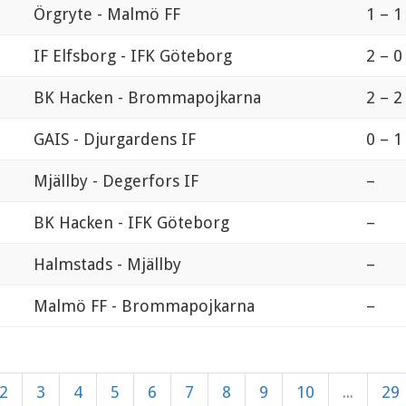
Örgryte - Malmö FF
1 – 1
IF Elfsborg - IFK Göteborg
2 – 0
BK Hacken - Brommapojkarna
2 – 2
GAIS - Djurgardens IF
0 – 1
Mjällby - Degerfors IF
–
BK Hacken - IFK Göteborg
–
Halmstads - Mjällby
–
Malmö FF - Brommapojkarna
–
2
3
4
5
6
7
8
9
10
...
29