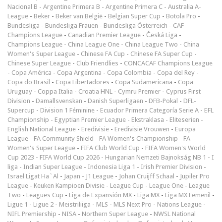
Nacional B
-
Argentine Primera B
-
Argentine Primera C
-
Australia A-
League
-
Beker
-
Beker van België
-
Belgian Super Cup
-
Botola Pro
-
Bundesliga
-
Bundesliga Frauen
-
Bundesliga Österreich
-
CAF
Champions League
-
Canadian Premier League
-
Česká Liga
-
Champions League
-
China League One
-
China League Two
-
China
Women's Super League
-
Chinese FA Cup
-
Chinese FA Super Cup
-
Chinese Super League
-
Club Friendlies
-
CONCACAF Champions League
-
Copa América
-
Copa Argentina
-
Copa Colombia
-
Copa del Rey
-
Copa do Brasil
-
Copa Libertadores
-
Copa Sudamericana
-
Copa
Uruguay
-
Coppa Italia
-
Croatia HNL
-
Cymru Premier
-
Cyprus First
Division
-
Damallsvenskan
-
Danish Superligaen
-
DFB-Pokal
-
DFL-
Supercup
-
Division 1 Féminine
-
Ecuador Primera Categoría Serie A
-
EFL
Championship
-
Egyptian Premier League
-
Ekstraklasa
-
Eliteserien
-
English National League
-
Eredivisie
-
Eredivisie Vrouwen
-
Europa
League
-
FA Community Shield
-
FA Women's Championship
-
FA
Women's Super League
-
FIFA Club World Cup
-
FIFA Women's World
Cup 2023
-
FIFA World Cup 2026
-
Hungarian Nemzeti Bajnokság NB 1
-
I
liga
-
Indian Super League
-
Indonesia Liga 1
-
Irish Premier Division
-
Israel Ligat Ha`Al
-
Japan - J1 League
-
Johan Cruijff Schaal
-
Jupiler Pro
League
-
Keuken Kampioen Divisie
-
League Cup
-
League One
-
League
Two
-
Leagues Cup
-
Liga de Expansión MX
-
Liga MX
-
Liga MX Femenil
-
Ligue 1
-
Ligue 2
-
Meistriliiga
-
MLS
-
MLS Next Pro
-
Nations League
-
NIFL Premiership
-
NISA
-
Northern Super League
-
NWSL National