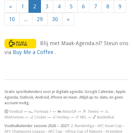
«
1
2
3
4
5
6
7
8
9
10
...
29
30
»
Blij met Maak-Agenda.nl? Steun ons
via
Buy Me a Coffee
.
Gratis sportkalenders voor je digitale agenda: Google Calendar, Apple
Agenda, Outlook, Android, iPhone en meer. Altijd up-to-date, en geen
account nodig.
V
oetbal
—
🏎️ Formula 1
—
🏍 MotoGP
—
🎾 Tennis
—
🚴
Wielrennen
—
🏏 Cricket
—
🏑 Hockey
—
🏈 NFL
—
🏀 Basketbal
Voetbalkalender seizoen 2026 – 2027:
2. Bundesliga
-
AFC Asian Cup
-
AFC Champions League
-
AFC Cup
-
Africa Cup of Nations
-
Argentine