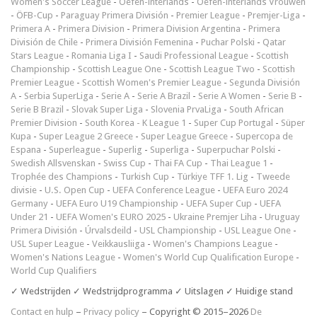
Women's Soccer League
-
Oefen-interlands
-
Oefen-interlands Vrouwen
-
ÖFB-Cup
-
Paraguay Primera División
-
Premier League
-
Premjer-Liga
-
Primera A
-
Primera Division
-
Primera Division Argentina
-
Primera
División de Chile
-
Primera División Femenina
-
Puchar Polski
-
Qatar
Stars League
-
Romania Liga I
-
Saudi Professional League
-
Scottish
Championship
-
Scottish League One
-
Scottish League Two
-
Scottish
Premier League
-
Scottish Women's Premier League
-
Segunda División
A
-
Serbia SuperLiga
-
Serie A
-
Serie A Brazil
-
Serie A Women
-
Serie B
-
Serie B Brazil
-
Slovak Super Liga
-
Slovenia PrvaLiga
-
South African
Premier Division
-
South Korea - K League 1
-
Super Cup Portugal
-
Süper
Kupa
-
Super League 2 Greece
-
Super League Greece
-
Supercopa de
Espana
-
Superleague
-
Superlig
-
Superliga
-
Superpuchar Polski
-
Swedish Allsvenskan
-
Swiss Cup
-
Thai FA Cup
-
Thai League 1
-
Trophée des Champions
-
Turkish Cup
-
Türkiye TFF 1. Lig
-
Tweede
divisie
-
U.S. Open Cup
-
UEFA Conference League
-
UEFA Euro 2024
Germany
-
UEFA Euro U19 Championship
-
UEFA Super Cup
-
UEFA
Under 21
-
UEFA Women's EURO 2025
-
Ukraine Premjer Liha
-
Uruguay
Primera División
-
Úrvalsdeild
-
USL Championship
-
USL League One
-
USL Super League
-
Veikkausliiga
-
Women's Champions League
-
Women's Nations League
-
Women's World Cup Qualification Europe
-
World Cup Qualifiers
✓ Wedstrijden ✓ Wedstrijdprogramma ✓ Uitslagen ✓ Huidige stand
Contact en hulp
–
Privacy policy
– Copyright © 2015–2026
De