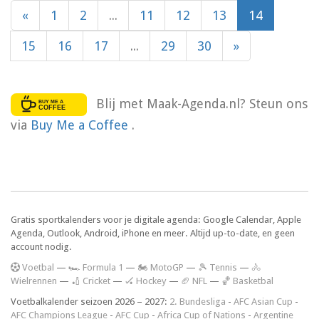
«
1
2
...
11
12
13
14
15
16
17
...
29
30
»
Blij met Maak-Agenda.nl? Steun ons
via
Buy Me a Coffee
.
Gratis sportkalenders voor je digitale agenda: Google Calendar, Apple
Agenda, Outlook, Android, iPhone en meer. Altijd up-to-date, en geen
account nodig.
V
oetbal
—
🏎️ Formula 1
—
🏍 MotoGP
—
🎾 Tennis
—
🚴
Wielrennen
—
🏏 Cricket
—
🏑 Hockey
—
🏈 NFL
—
🏀 Basketbal
Voetbalkalender seizoen 2026 – 2027:
2. Bundesliga
-
AFC Asian Cup
-
AFC Champions League
-
AFC Cup
-
Africa Cup of Nations
-
Argentine