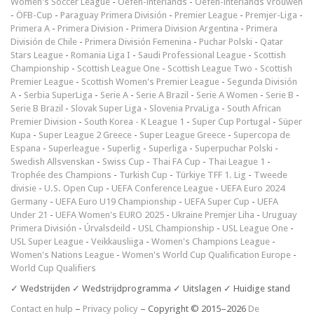
Women's Soccer League
-
Oefen-interlands
-
Oefen-interlands Vrouwen
-
ÖFB-Cup
-
Paraguay Primera División
-
Premier League
-
Premjer-Liga
-
Primera A
-
Primera Division
-
Primera Division Argentina
-
Primera
División de Chile
-
Primera División Femenina
-
Puchar Polski
-
Qatar
Stars League
-
Romania Liga I
-
Saudi Professional League
-
Scottish
Championship
-
Scottish League One
-
Scottish League Two
-
Scottish
Premier League
-
Scottish Women's Premier League
-
Segunda División
A
-
Serbia SuperLiga
-
Serie A
-
Serie A Brazil
-
Serie A Women
-
Serie B
-
Serie B Brazil
-
Slovak Super Liga
-
Slovenia PrvaLiga
-
South African
Premier Division
-
South Korea - K League 1
-
Super Cup Portugal
-
Süper
Kupa
-
Super League 2 Greece
-
Super League Greece
-
Supercopa de
Espana
-
Superleague
-
Superlig
-
Superliga
-
Superpuchar Polski
-
Swedish Allsvenskan
-
Swiss Cup
-
Thai FA Cup
-
Thai League 1
-
Trophée des Champions
-
Turkish Cup
-
Türkiye TFF 1. Lig
-
Tweede
divisie
-
U.S. Open Cup
-
UEFA Conference League
-
UEFA Euro 2024
Germany
-
UEFA Euro U19 Championship
-
UEFA Super Cup
-
UEFA
Under 21
-
UEFA Women's EURO 2025
-
Ukraine Premjer Liha
-
Uruguay
Primera División
-
Úrvalsdeild
-
USL Championship
-
USL League One
-
USL Super League
-
Veikkausliiga
-
Women's Champions League
-
Women's Nations League
-
Women's World Cup Qualification Europe
-
World Cup Qualifiers
✓ Wedstrijden ✓ Wedstrijdprogramma ✓ Uitslagen ✓ Huidige stand
Contact en hulp
–
Privacy policy
– Copyright © 2015–2026
De