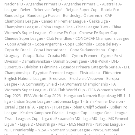
Nacional B
-
Argentine Primera B
-
Argentine Primera C
-
Australia A-
League
-
Beker
-
Beker van België
-
Belgian Super Cup
-
Botola Pro
-
Bundesliga
-
Bundesliga Frauen
-
Bundesliga Österreich
-
CAF
Champions League
-
Canadian Premier League
-
Česká Liga
-
Champions League
-
China League One
-
China League Two
-
China
Women's Super League
-
Chinese FA Cup
-
Chinese FA Super Cup
-
Chinese Super League
-
Club Friendlies
-
CONCACAF Champions League
-
Copa América
-
Copa Argentina
-
Copa Colombia
-
Copa del Rey
-
Copa do Brasil
-
Copa Libertadores
-
Copa Sudamericana
-
Copa
Uruguay
-
Coppa Italia
-
Croatia HNL
-
Cymru Premier
-
Cyprus First
Division
-
Damallsvenskan
-
Danish Superligaen
-
DFB-Pokal
-
DFL-
Supercup
-
Division 1 Féminine
-
Ecuador Primera Categoría Serie A
-
EFL
Championship
-
Egyptian Premier League
-
Ekstraklasa
-
Eliteserien
-
English National League
-
Eredivisie
-
Eredivisie Vrouwen
-
Europa
League
-
FA Community Shield
-
FA Women's Championship
-
FA
Women's Super League
-
FIFA Club World Cup
-
FIFA Women's World
Cup 2023
-
FIFA World Cup 2026
-
Hungarian Nemzeti Bajnokság NB 1
-
I
liga
-
Indian Super League
-
Indonesia Liga 1
-
Irish Premier Division
-
Israel Ligat Ha`Al
-
Japan - J1 League
-
Johan Cruijff Schaal
-
Jupiler Pro
League
-
Keuken Kampioen Divisie
-
League Cup
-
League One
-
League
Two
-
Leagues Cup
-
Liga de Expansión MX
-
Liga MX
-
Liga MX Femenil
-
Ligue 1
-
Ligue 2
-
Meistriliiga
-
MLS
-
MLS Next Pro
-
Nations League
-
NIFL Premiership
-
NISA
-
Northern Super League
-
NWSL National