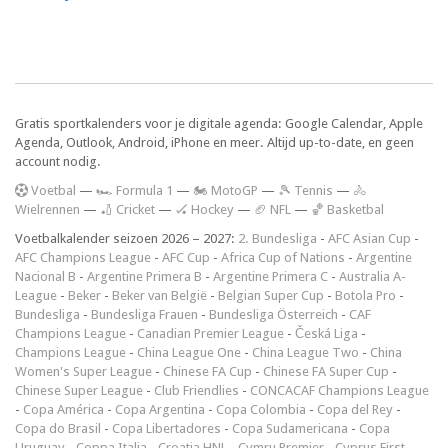
Gratis sportkalenders voor je digitale agenda: Google Calendar, Apple
Agenda, Outlook, Android, iPhone en meer. Altijd up-to-date, en geen
account nodig.
V
oetbal
—
🏎️ Formula 1
—
🏍 MotoGP
—
🎾 Tennis
—
🚴
Wielrennen
—
🏏 Cricket
—
🏑 Hockey
—
🏈 NFL
—
🏀 Basketbal
Voetbalkalender seizoen 2026 – 2027:
2. Bundesliga
-
AFC Asian Cup
-
AFC Champions League
-
AFC Cup
-
Africa Cup of Nations
-
Argentine
Nacional B
-
Argentine Primera B
-
Argentine Primera C
-
Australia A-
League
-
Beker
-
Beker van België
-
Belgian Super Cup
-
Botola Pro
-
Bundesliga
-
Bundesliga Frauen
-
Bundesliga Österreich
-
CAF
Champions League
-
Canadian Premier League
-
Česká Liga
-
Champions League
-
China League One
-
China League Two
-
China
Women's Super League
-
Chinese FA Cup
-
Chinese FA Super Cup
-
Chinese Super League
-
Club Friendlies
-
CONCACAF Champions League
-
Copa América
-
Copa Argentina
-
Copa Colombia
-
Copa del Rey
-
Copa do Brasil
-
Copa Libertadores
-
Copa Sudamericana
-
Copa
Uruguay
-
Coppa Italia
-
Croatia HNL
-
Cymru Premier
-
Cyprus First