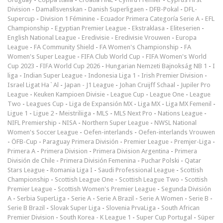
Division
-
Damallsvenskan
-
Danish Superligaen
-
DFB-Pokal
-
DFL-
Supercup
-
Division 1 Féminine
-
Ecuador Primera Categoría Serie A
-
EFL
Championship
-
Egyptian Premier League
-
Ekstraklasa
-
Eliteserien
-
English National League
-
Eredivisie
-
Eredivisie Vrouwen
-
Europa
League
-
FA Community Shield
-
FA Women's Championship
-
FA
Women's Super League
-
FIFA Club World Cup
-
FIFA Women's World
Cup 2023
-
FIFA World Cup 2026
-
Hungarian Nemzeti Bajnokság NB 1
-
I
liga
-
Indian Super League
-
Indonesia Liga 1
-
Irish Premier Division
-
Israel Ligat Ha`Al
-
Japan - J1 League
-
Johan Cruijff Schaal
-
Jupiler Pro
League
-
Keuken Kampioen Divisie
-
League Cup
-
League One
-
League
Two
-
Leagues Cup
-
Liga de Expansión MX
-
Liga MX
-
Liga MX Femenil
-
Ligue 1
-
Ligue 2
-
Meistriliiga
-
MLS
-
MLS Next Pro
-
Nations League
-
NIFL Premiership
-
NISA
-
Northern Super League
-
NWSL National
Women's Soccer League
-
Oefen-interlands
-
Oefen-interlands Vrouwen
-
ÖFB-Cup
-
Paraguay Primera División
-
Premier League
-
Premjer-Liga
-
Primera A
-
Primera Division
-
Primera Division Argentina
-
Primera
División de Chile
-
Primera División Femenina
-
Puchar Polski
-
Qatar
Stars League
-
Romania Liga I
-
Saudi Professional League
-
Scottish
Championship
-
Scottish League One
-
Scottish League Two
-
Scottish
Premier League
-
Scottish Women's Premier League
-
Segunda División
A
-
Serbia SuperLiga
-
Serie A
-
Serie A Brazil
-
Serie A Women
-
Serie B
-
Serie B Brazil
-
Slovak Super Liga
-
Slovenia PrvaLiga
-
South African
Premier Division
-
South Korea - K League 1
-
Super Cup Portugal
-
Süper