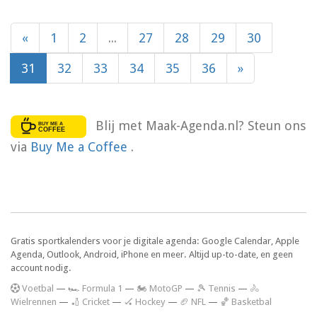
«
1
2
...
27
28
29
30
31
32
33
34
35
36
»
Blij met Maak-Agenda.nl? Steun ons
via
Buy Me a Coffee
.
Gratis sportkalenders voor je digitale agenda: Google Calendar, Apple
Agenda, Outlook, Android, iPhone en meer. Altijd up-to-date, en geen
account nodig.
V
oetbal
—
🏎️ Formula 1
—
🏍 MotoGP
—
🎾 Tennis
—
🚴
Wielrennen
—
🏏 Cricket
—
🏑 Hockey
—
🏈 NFL
—
🏀 Basketbal