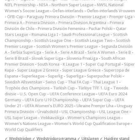
NIFL Premiership
-
NISA
-
Northern Super League
-
NWSL National
Women's Soccer League
-
Oefen-interlands
-
Oefen-interlands Vrouwen
-
ÖFB-Cup
-
Paraguay Primera División
-
Premier League
-
Premjer-Liga
-
Primera A
-
Primera Division
-
Primera Division Argentina
-
Primera
División de Chile
-
Primera División Femenina
-
Puchar Polski
-
Qatar
Stars League
-
Romania Liga I
-
Saudi Professional League
-
Scottish
Championship
-
Scottish League One
-
Scottish League Two
-
Scottish
Premier League
-
Scottish Women's Premier League
-
Segunda División
A
-
Serbia SuperLiga
-
Serie A
-
Serie A Brazil
-
Serie A Women
-
Serie B
-
Serie B Brazil
-
Slovak Super Liga
-
Slovenia PrvaLiga
-
South African
Premier Division
-
South Korea - K League 1
-
Super Cup Portugal
-
Süper
Kupa
-
Super League 2 Greece
-
Super League Greece
-
Supercopa de
Espana
-
Superleague
-
Superlig
-
Superliga
-
Superpuchar Polski
-
Swedish Allsvenskan
-
Swiss Cup
-
Thai FA Cup
-
Thai League 1
-
Trophée des Champions
-
Turkish Cup
-
Türkiye TFF 1. Lig
-
Tweede
divisie
-
U.S. Open Cup
-
UEFA Conference League
-
UEFA Euro 2024
Germany
-
UEFA Euro U19 Championship
-
UEFA Super Cup
-
UEFA
Under 21
-
UEFA Women's EURO 2025
-
Ukraine Premjer Liha
-
Uruguay
Primera División
-
Úrvalsdeild
-
USL Championship
-
USL League One
-
USL Super League
-
Veikkausliiga
-
Women's Champions League
-
Women's Nations League
-
Women's World Cup Qualification Europe
-
World Cup Qualifiers
✓ Wedstrijden ✓ Wedstrijdprogramma ✓ Uitslagen ✓ Huidige stand