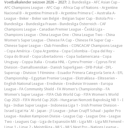
Voetbalkalender seizoen 2026 – 2027:
2. Bundesliga
-
AFC Asian Cup
-
AFC Champions League
-
AFC Cup
-
Africa Cup of Nations
-
Argentine
Nacional B
-
Argentine Primera B
-
Argentine Primera C
-
Australia A-
League
-
Beker
-
Beker van België
-
Belgian Super Cup
-
Botola Pro
-
Bundesliga
-
Bundesliga Frauen
-
Bundesliga Österreich
-
CAF
Champions League
-
Canadian Premier League
-
Česká Liga
-
Champions League
-
China League One
-
China League Two
-
China
Women's Super League
-
Chinese FA Cup
-
Chinese FA Super Cup
-
Chinese Super League
-
Club Friendlies
-
CONCACAF Champions League
-
Copa América
-
Copa Argentina
-
Copa Colombia
-
Copa del Rey
-
Copa do Brasil
-
Copa Libertadores
-
Copa Sudamericana
-
Copa
Uruguay
-
Coppa Italia
-
Croatia HNL
-
Cymru Premier
-
Cyprus First
Division
-
Damallsvenskan
-
Danish Superligaen
-
DFB-Pokal
-
DFL-
Supercup
-
Division 1 Féminine
-
Ecuador Primera Categoría Serie A
-
EFL
Championship
-
Egyptian Premier League
-
Ekstraklasa
-
Eliteserien
-
English National League
-
Eredivisie
-
Eredivisie Vrouwen
-
Europa
League
-
FA Community Shield
-
FA Women's Championship
-
FA
Women's Super League
-
FIFA Club World Cup
-
FIFA Women's World
Cup 2023
-
FIFA World Cup 2026
-
Hungarian Nemzeti Bajnokság NB 1
-
I
liga
-
Indian Super League
-
Indonesia Liga 1
-
Irish Premier Division
-
Israel Ligat Ha`Al
-
Japan - J1 League
-
Johan Cruijff Schaal
-
Jupiler Pro
League
-
Keuken Kampioen Divisie
-
League Cup
-
League One
-
League
Two
-
Leagues Cup
-
Liga de Expansión MX
-
Liga MX
-
Liga MX Femenil
-
Ligue 1
-
Ligue 2
-
Meistriliiga
-
MLS
-
MLS Next Pro
-
Nations League
-