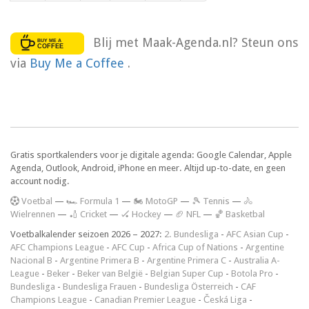
Blij met Maak-Agenda.nl? Steun ons
via
Buy Me a Coffee
.
Gratis sportkalenders voor je digitale agenda: Google Calendar, Apple
Agenda, Outlook, Android, iPhone en meer. Altijd up-to-date, en geen
account nodig.
V
oetbal
—
🏎️ Formula 1
—
🏍 MotoGP
—
🎾 Tennis
—
🚴
Wielrennen
—
🏏 Cricket
—
🏑 Hockey
—
🏈 NFL
—
🏀 Basketbal
Voetbalkalender seizoen 2026 – 2027:
2. Bundesliga
-
AFC Asian Cup
-
AFC Champions League
-
AFC Cup
-
Africa Cup of Nations
-
Argentine
Nacional B
-
Argentine Primera B
-
Argentine Primera C
-
Australia A-
League
-
Beker
-
Beker van België
-
Belgian Super Cup
-
Botola Pro
-
Bundesliga
-
Bundesliga Frauen
-
Bundesliga Österreich
-
CAF
Champions League
-
Canadian Premier League
-
Česká Liga
-