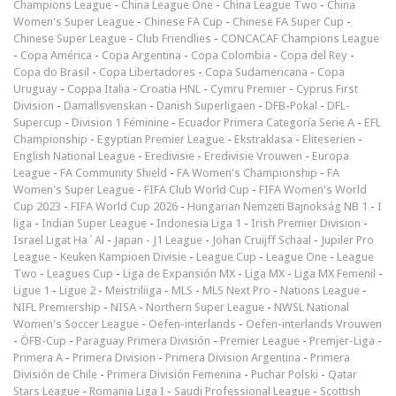
Champions League
-
China League One
-
China League Two
-
China
Women's Super League
-
Chinese FA Cup
-
Chinese FA Super Cup
-
Chinese Super League
-
Club Friendlies
-
CONCACAF Champions League
-
Copa América
-
Copa Argentina
-
Copa Colombia
-
Copa del Rey
-
Copa do Brasil
-
Copa Libertadores
-
Copa Sudamericana
-
Copa
Uruguay
-
Coppa Italia
-
Croatia HNL
-
Cymru Premier
-
Cyprus First
Division
-
Damallsvenskan
-
Danish Superligaen
-
DFB-Pokal
-
DFL-
Supercup
-
Division 1 Féminine
-
Ecuador Primera Categoría Serie A
-
EFL
Championship
-
Egyptian Premier League
-
Ekstraklasa
-
Eliteserien
-
English National League
-
Eredivisie
-
Eredivisie Vrouwen
-
Europa
League
-
FA Community Shield
-
FA Women's Championship
-
FA
Women's Super League
-
FIFA Club World Cup
-
FIFA Women's World
Cup 2023
-
FIFA World Cup 2026
-
Hungarian Nemzeti Bajnokság NB 1
-
I
liga
-
Indian Super League
-
Indonesia Liga 1
-
Irish Premier Division
-
Israel Ligat Ha`Al
-
Japan - J1 League
-
Johan Cruijff Schaal
-
Jupiler Pro
League
-
Keuken Kampioen Divisie
-
League Cup
-
League One
-
League
Two
-
Leagues Cup
-
Liga de Expansión MX
-
Liga MX
-
Liga MX Femenil
-
Ligue 1
-
Ligue 2
-
Meistriliiga
-
MLS
-
MLS Next Pro
-
Nations League
-
NIFL Premiership
-
NISA
-
Northern Super League
-
NWSL National
Women's Soccer League
-
Oefen-interlands
-
Oefen-interlands Vrouwen
-
ÖFB-Cup
-
Paraguay Primera División
-
Premier League
-
Premjer-Liga
-
Primera A
-
Primera Division
-
Primera Division Argentina
-
Primera
División de Chile
-
Primera División Femenina
-
Puchar Polski
-
Qatar
Stars League
-
Romania Liga I
-
Saudi Professional League
-
Scottish