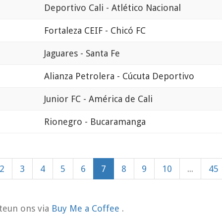
Deportivo Cali - Atlético Nacional
Fortaleza CEIF - Chicó FC
Jaguares - Santa Fe
Alianza Petrolera - Cúcuta Deportivo
Junior FC - América de Cali
Rionegro - Bucaramanga
2
3
4
5
6
7
8
9
10
...
45
teun ons via
Buy Me a Coffee
.