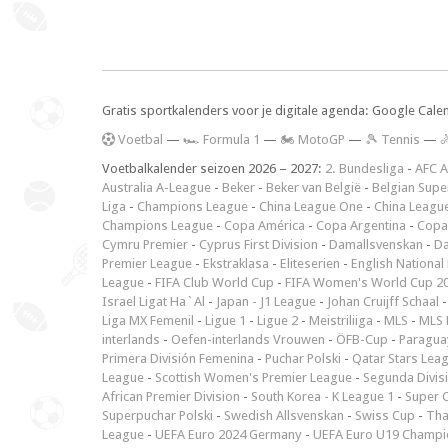
Gratis sportkalenders voor je digitale agenda: Google Cale
V
oetbal
—
🏎️ Formula 1
—
🏍 MotoGP
—
🎾 Tennis
—

Voetbalkalender seizoen 2026 – 2027:
2. Bundesliga
-
AFC A
Australia A-League
-
Beker
-
Beker van België
-
Belgian Supe
Liga
-
Champions League
-
China League One
-
China Leagu
Champions League
-
Copa América
-
Copa Argentina
-
Copa
Cymru Premier
-
Cyprus First Division
-
Damallsvenskan
-
Da
Premier League
-
Ekstraklasa
-
Eliteserien
-
English National
League
-
FIFA Club World Cup
-
FIFA Women's World Cup 2
Israel Ligat Ha`Al
-
Japan - J1 League
-
Johan Cruijff Schaal
Liga MX Femenil
-
Ligue 1
-
Ligue 2
-
Meistriliiga
-
MLS
-
MLS 
interlands
-
Oefen-interlands Vrouwen
-
ÖFB-Cup
-
Paraguay
Primera División Femenina
-
Puchar Polski
-
Qatar Stars Lea
League
-
Scottish Women's Premier League
-
Segunda Divis
African Premier Division
-
South Korea - K League 1
-
Super 
Superpuchar Polski
-
Swedish Allsvenskan
-
Swiss Cup
-
Tha
League
-
UEFA Euro 2024 Germany
-
UEFA Euro U19 Champi