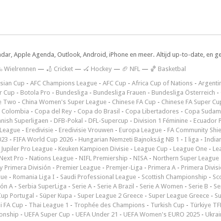
ndar, Apple Agenda, Outlook, Android, iPhone en meer. Altijd up-to-date, en g
 Wielrennen
—
🏏 Cricket
—
🏑 Hockey
—
🏈 NFL
—
🏀 Basketbal
sian Cup
-
AFC Champions League
-
AFC Cup
-
Africa Cup of Nations
-
Argenti
r Cup
-
Botola Pro
-
Bundesliga
-
Bundesliga Frauen
-
Bundesliga Österreich
-
e Two
-
China Women's Super League
-
Chinese FA Cup
-
Chinese FA Super Cu
 Colombia
-
Copa del Rey
-
Copa do Brasil
-
Copa Libertadores
-
Copa Sudam
nish Superligaen
-
DFB-Pokal
-
DFL-Supercup
-
Division 1 Féminine
-
Ecuador P
 League
-
Eredivisie
-
Eredivisie Vrouwen
-
Europa League
-
FA Community Shie
023
-
FIFA World Cup 2026
-
Hungarian Nemzeti Bajnokság NB 1
-
I liga
-
India
-
Jupiler Pro League
-
Keuken Kampioen Divisie
-
League Cup
-
League One
-
Le
Next Pro
-
Nations League
-
NIFL Premiership
-
NISA
-
Northern Super League
 Primera División
-
Premier League
-
Premjer-Liga
-
Primera A
-
Primera Divis
gue
-
Romania Liga I
-
Saudi Professional League
-
Scottish Championship
-
Sc
ión A
-
Serbia SuperLiga
-
Serie A
-
Serie A Brazil
-
Serie A Women
-
Serie B
-
Se
Cup Portugal
-
Süper Kupa
-
Super League 2 Greece
-
Super League Greece
-
S
i FA Cup
-
Thai League 1
-
Trophée des Champions
-
Turkish Cup
-
Türkiye TFF
onship
-
UEFA Super Cup
-
UEFA Under 21
-
UEFA Women's EURO 2025
-
Ukrai