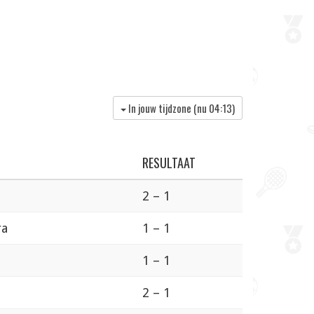
In jouw tijdzone (nu
04:13
)
RESULTAAT
2 – 1
ra
1 – 1
1 – 1
2 – 1