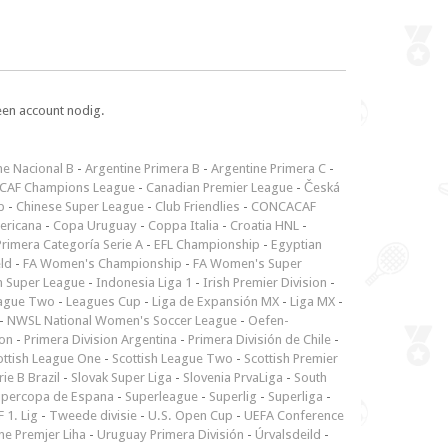
een account nodig.
ne Nacional B
-
Argentine Primera B
-
Argentine Primera C
-
CAF Champions League
-
Canadian Premier League
-
Česká
p
-
Chinese Super League
-
Club Friendlies
-
CONCACAF
ericana
-
Copa Uruguay
-
Coppa Italia
-
Croatia HNL
-
rimera Categoría Serie A
-
EFL Championship
-
Egyptian
ld
-
FA Women's Championship
-
FA Women's Super
n Super League
-
Indonesia Liga 1
-
Irish Premier Division
-
ague Two
-
Leagues Cup
-
Liga de Expansión MX
-
Liga MX
-
-
NWSL National Women's Soccer League
-
Oefen-
ion
-
Primera Division Argentina
-
Primera División de Chile
-
ottish League One
-
Scottish League Two
-
Scottish Premier
rie B Brazil
-
Slovak Super Liga
-
Slovenia PrvaLiga
-
South
upercopa de Espana
-
Superleague
-
Superlig
-
Superliga
-
 1. Lig
-
Tweede divisie
-
U.S. Open Cup
-
UEFA Conference
ne Premjer Liha
-
Uruguay Primera División
-
Úrvalsdeild
-