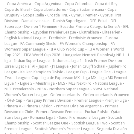
-
Copa América
-
Copa Argentina
-
Copa Colombia
-
Copa del Rey
-
Copa do Brasil
-
Copa Libertadores
-
Copa Sudamericana
-
Copa
Uruguay
-
Coppa Italia
-
Croatia HNL
-
Cymru Premier
-
Cyprus First
Division
-
Damallsvenskan
-
Danish Superligaen
-
DFB-Pokal
-
DFL-
Supercup
-
Division 1 Féminine
-
Ecuador Primera Categoría Serie A
-
EFL
Championship
-
Egyptian Premier League
-
Ekstraklasa
-
Eliteserien
-
English National League
-
Eredivisie
-
Eredivisie Vrouwen
-
Europa
League
-
FA Community Shield
-
FA Women's Championship
-
FA
Women's Super League
-
FIFA Club World Cup
-
FIFA Women's World
Cup 2023
-
FIFA World Cup 2026
-
Hungarian Nemzeti Bajnokság NB 1
-
I
liga
-
Indian Super League
-
Indonesia Liga 1
-
Irish Premier Division
-
Israel Ligat Ha`Al
-
Japan - J1 League
-
Johan Cruijff Schaal
-
Jupiler Pro
League
-
Keuken Kampioen Divisie
-
League Cup
-
League One
-
League
Two
-
Leagues Cup
-
Liga de Expansión MX
-
Liga MX
-
Liga MX Femenil
-
Ligue 1
-
Ligue 2
-
Meistriliiga
-
MLS
-
MLS Next Pro
-
Nations League
-
NIFL Premiership
-
NISA
-
Northern Super League
-
NWSL National
Women's Soccer League
-
Oefen-interlands
-
Oefen-interlands Vrouwen
-
ÖFB-Cup
-
Paraguay Primera División
-
Premier League
-
Premjer-Liga
-
Primera A
-
Primera Division
-
Primera Division Argentina
-
Primera
División de Chile
-
Primera División Femenina
-
Puchar Polski
-
Qatar
Stars League
-
Romania Liga I
-
Saudi Professional League
-
Scottish
Championship
-
Scottish League One
-
Scottish League Two
-
Scottish
Premier League
-
Scottish Women's Premier League
-
Segunda División