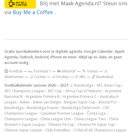
Blij met Maak-Agenda.nl? Steun ons
via
Buy Me a Coffee
.
Gratis sportkalenders voor je digitale agenda: Google Calendar, Apple
Agenda, Outlook, Android, iPhone en meer. Altijd up-to-date, en geen
account nodig.
V
oetbal
—
🏎️ Formula 1
—
🏍 MotoGP
—
🎾 Tennis
—
🚴
Wielrennen
—
🏏 Cricket
—
🏑 Hockey
—
🏈 NFL
—
🏀 Basketbal
Voetbalkalender seizoen 2026 – 2027:
2. Bundesliga
-
AFC Asian Cup
-
AFC Champions League
-
AFC Cup
-
Africa Cup of Nations
-
Argentine
Nacional B
-
Argentine Primera B
-
Argentine Primera C
-
Australia A-
League
-
Beker
-
Beker van België
-
Belgian Super Cup
-
Botola Pro
-
Bundesliga
-
Bundesliga Frauen
-
Bundesliga Österreich
-
CAF
Champions League
-
Canadian Premier League
-
Česká Liga
-
Champions League
-
China League One
-
China League Two
-
China
Women's Super League
-
Chinese FA Cup
-
Chinese FA Super Cup
-
Chinese Super League
-
Club Friendlies
-
CONCACAF Champions League