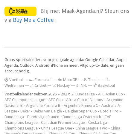
Blij met Maak-Agenda.nl? Steun ons
via
Buy Me a Coffee
.
Gratis sportkalenders voor je digitale agenda: Google Calendar, Apple
Agenda, Outlook, Android, iPhone en meer. Altijd up-to-date, en geen
account nodig.
V
oetbal
—
🏎️ Formula 1
—
🏍 MotoGP
—
🎾 Tennis
—
🚴
Wielrennen
—
🏏 Cricket
—
🏑 Hockey
—
🏈 NFL
—
🏀 Basketbal
Voetbalkalender seizoen 2026 – 2027:
2. Bundesliga
-
AFC Asian Cup
-
AFC Champions League
-
AFC Cup
-
Africa Cup of Nations
-
Argentine
Nacional B
-
Argentine Primera B
-
Argentine Primera C
-
Australia A-
League
-
Beker
-
Beker van België
-
Belgian Super Cup
-
Botola Pro
-
Bundesliga
-
Bundesliga Frauen
-
Bundesliga Österreich
-
CAF
Champions League
-
Canadian Premier League
-
Česká Liga
-
Champions League
-
China League One
-
China League Two
-
China
Women's Super League
-
Chinese FA Cup
-
Chinese FA Super Cup
-