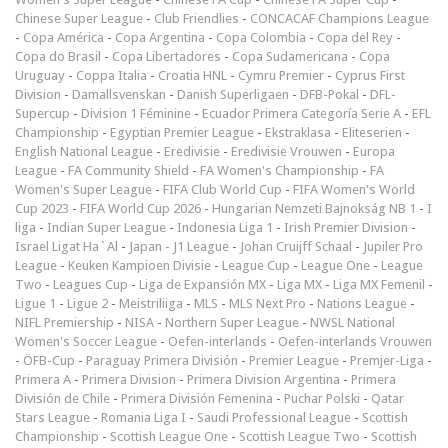
Chinese Super League
-
Club Friendlies
-
CONCACAF Champions League
-
Copa América
-
Copa Argentina
-
Copa Colombia
-
Copa del Rey
-
Copa do Brasil
-
Copa Libertadores
-
Copa Sudamericana
-
Copa
Uruguay
-
Coppa Italia
-
Croatia HNL
-
Cymru Premier
-
Cyprus First
Division
-
Damallsvenskan
-
Danish Superligaen
-
DFB-Pokal
-
DFL-
Supercup
-
Division 1 Féminine
-
Ecuador Primera Categoría Serie A
-
EFL
Championship
-
Egyptian Premier League
-
Ekstraklasa
-
Eliteserien
-
English National League
-
Eredivisie
-
Eredivisie Vrouwen
-
Europa
League
-
FA Community Shield
-
FA Women's Championship
-
FA
Women's Super League
-
FIFA Club World Cup
-
FIFA Women's World
Cup 2023
-
FIFA World Cup 2026
-
Hungarian Nemzeti Bajnokság NB 1
-
I
liga
-
Indian Super League
-
Indonesia Liga 1
-
Irish Premier Division
-
Israel Ligat Ha`Al
-
Japan - J1 League
-
Johan Cruijff Schaal
-
Jupiler Pro
League
-
Keuken Kampioen Divisie
-
League Cup
-
League One
-
League
Two
-
Leagues Cup
-
Liga de Expansión MX
-
Liga MX
-
Liga MX Femenil
-
Ligue 1
-
Ligue 2
-
Meistriliiga
-
MLS
-
MLS Next Pro
-
Nations League
-
NIFL Premiership
-
NISA
-
Northern Super League
-
NWSL National
Women's Soccer League
-
Oefen-interlands
-
Oefen-interlands Vrouwen
-
ÖFB-Cup
-
Paraguay Primera División
-
Premier League
-
Premjer-Liga
-
Primera A
-
Primera Division
-
Primera Division Argentina
-
Primera
División de Chile
-
Primera División Femenina
-
Puchar Polski
-
Qatar
Stars League
-
Romania Liga I
-
Saudi Professional League
-
Scottish
Championship
-
Scottish League One
-
Scottish League Two
-
Scottish