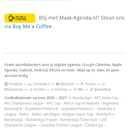
Blij met Maak-Agenda.nl? Steun ons
via
Buy Me a Coffee
.
Gratis sportkalenders voor je digitale agenda: Google Calendar, Apple
Agenda, Outlook, Android, iPhone en meer. Altijd up-to-date, en geen
account nodig.
V
oetbal
—
🏎️ Formula 1
—
🏍 MotoGP
—
🎾 Tennis
—
🚴
Wielrennen
—
🏏 Cricket
—
🏑 Hockey
—
🏈 NFL
—
🏀 Basketbal
Voetbalkalender seizoen 2026 – 2027:
2. Bundesliga
-
AFC Asian Cup
-
AFC Champions League
-
AFC Cup
-
Africa Cup of Nations
-
Argentine
Nacional B
-
Argentine Primera B
-
Argentine Primera C
-
Australia A-
League
-
Beker
-
Beker van België
-
Belgian Super Cup
-
Botola Pro
-
Bundesliga
-
Bundesliga Frauen
-
Bundesliga Österreich
-
CAF
Champions League
-
Canadian Premier League
-
Česká Liga
-