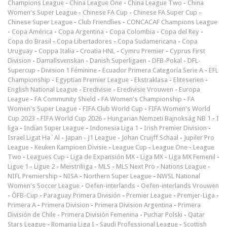
Champions League
-
China League One
-
China League Two
-
China
Women's Super League
-
Chinese FA Cup
-
Chinese FA Super Cup
-
Chinese Super League
-
Club Friendlies
-
CONCACAF Champions League
-
Copa América
-
Copa Argentina
-
Copa Colombia
-
Copa del Rey
-
Copa do Brasil
-
Copa Libertadores
-
Copa Sudamericana
-
Copa
Uruguay
-
Coppa Italia
-
Croatia HNL
-
Cymru Premier
-
Cyprus First
Division
-
Damallsvenskan
-
Danish Superligaen
-
DFB-Pokal
-
DFL-
Supercup
-
Division 1 Féminine
-
Ecuador Primera Categoría Serie A
-
EFL
Championship
-
Egyptian Premier League
-
Ekstraklasa
-
Eliteserien
-
English National League
-
Eredivisie
-
Eredivisie Vrouwen
-
Europa
League
-
FA Community Shield
-
FA Women's Championship
-
FA
Women's Super League
-
FIFA Club World Cup
-
FIFA Women's World
Cup 2023
-
FIFA World Cup 2026
-
Hungarian Nemzeti Bajnokság NB 1
-
I
liga
-
Indian Super League
-
Indonesia Liga 1
-
Irish Premier Division
-
Israel Ligat Ha`Al
-
Japan - J1 League
-
Johan Cruijff Schaal
-
Jupiler Pro
League
-
Keuken Kampioen Divisie
-
League Cup
-
League One
-
League
Two
-
Leagues Cup
-
Liga de Expansión MX
-
Liga MX
-
Liga MX Femenil
-
Ligue 1
-
Ligue 2
-
Meistriliiga
-
MLS
-
MLS Next Pro
-
Nations League
-
NIFL Premiership
-
NISA
-
Northern Super League
-
NWSL National
Women's Soccer League
-
Oefen-interlands
-
Oefen-interlands Vrouwen
-
ÖFB-Cup
-
Paraguay Primera División
-
Premier League
-
Premjer-Liga
-
Primera A
-
Primera Division
-
Primera Division Argentina
-
Primera
División de Chile
-
Primera División Femenina
-
Puchar Polski
-
Qatar
Stars League
-
Romania Liga I
-
Saudi Professional League
-
Scottish