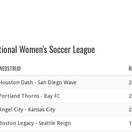
tional Women's Soccer League
WEDSTRIJD
R
Houston Dash - San Diego Wave
2
Portland Thorns - Bay FC
2
Angel City - Kansas City
2
Boston Legacy - Seattle Reign
1