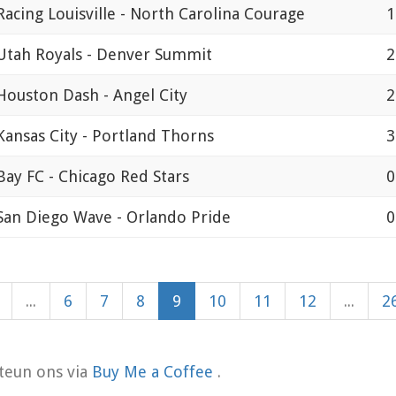
Racing Louisville - North Carolina Courage
1
Utah Royals - Denver Summit
2
Houston Dash - Angel City
2
Kansas City - Portland Thorns
3
Bay FC - Chicago Red Stars
0
San Diego Wave - Orlando Pride
0
...
6
7
8
9
10
11
12
...
2
teun ons via
Buy Me a Coffee
.