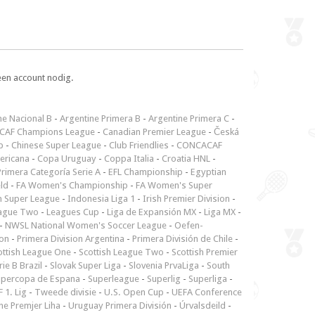
een account nodig.
ne Nacional B
-
Argentine Primera B
-
Argentine Primera C
-
CAF Champions League
-
Canadian Premier League
-
Česká
p
-
Chinese Super League
-
Club Friendlies
-
CONCACAF
ericana
-
Copa Uruguay
-
Coppa Italia
-
Croatia HNL
-
rimera Categoría Serie A
-
EFL Championship
-
Egyptian
ld
-
FA Women's Championship
-
FA Women's Super
n Super League
-
Indonesia Liga 1
-
Irish Premier Division
-
ague Two
-
Leagues Cup
-
Liga de Expansión MX
-
Liga MX
-
-
NWSL National Women's Soccer League
-
Oefen-
ion
-
Primera Division Argentina
-
Primera División de Chile
-
ottish League One
-
Scottish League Two
-
Scottish Premier
rie B Brazil
-
Slovak Super Liga
-
Slovenia PrvaLiga
-
South
upercopa de Espana
-
Superleague
-
Superlig
-
Superliga
-
 1. Lig
-
Tweede divisie
-
U.S. Open Cup
-
UEFA Conference
ne Premjer Liha
-
Uruguay Primera División
-
Úrvalsdeild
-