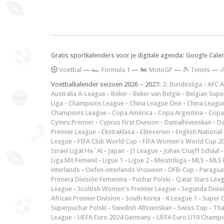
Gratis sportkalenders voor je digitale agenda: Google Cale
V
oetbal
—
🏎️ Formula 1
—
🏍 MotoGP
—
🎾 Tennis
—

Voetbalkalender seizoen 2026 – 2027:
2. Bundesliga
-
AFC A
Australia A-League
-
Beker
-
Beker van België
-
Belgian Supe
Liga
-
Champions League
-
China League One
-
China Leagu
Champions League
-
Copa América
-
Copa Argentina
-
Copa
Cymru Premier
-
Cyprus First Division
-
Damallsvenskan
-
Da
Premier League
-
Ekstraklasa
-
Eliteserien
-
English National
League
-
FIFA Club World Cup
-
FIFA Women's World Cup 2
Israel Ligat Ha`Al
-
Japan - J1 League
-
Johan Cruijff Schaal
Liga MX Femenil
-
Ligue 1
-
Ligue 2
-
Meistriliiga
-
MLS
-
MLS 
interlands
-
Oefen-interlands Vrouwen
-
ÖFB-Cup
-
Paraguay
Primera División Femenina
-
Puchar Polski
-
Qatar Stars Lea
League
-
Scottish Women's Premier League
-
Segunda Divis
African Premier Division
-
South Korea - K League 1
-
Super 
Superpuchar Polski
-
Swedish Allsvenskan
-
Swiss Cup
-
Tha
League
-
UEFA Euro 2024 Germany
-
UEFA Euro U19 Champi