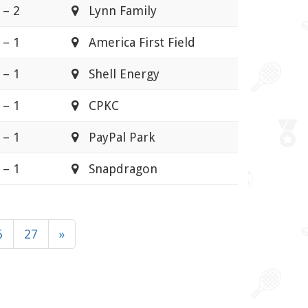
 – 2
Lynn Family
 – 1
America First Field
 – 1
Shell Energy
 – 1
CPKC
 – 1
PayPal Park
 – 1
Snapdragon
6
27
»