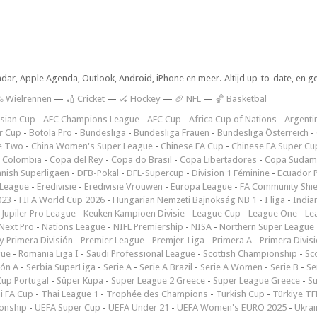
ndar, Apple Agenda, Outlook, Android, iPhone en meer. Altijd up-to-date, en g
 Wielrennen
—
🏏 Cricket
—
🏑 Hockey
—
🏈 NFL
—
🏀 Basketbal
sian Cup
-
AFC Champions League
-
AFC Cup
-
Africa Cup of Nations
-
Argenti
r Cup
-
Botola Pro
-
Bundesliga
-
Bundesliga Frauen
-
Bundesliga Österreich
-
e Two
-
China Women's Super League
-
Chinese FA Cup
-
Chinese FA Super Cu
 Colombia
-
Copa del Rey
-
Copa do Brasil
-
Copa Libertadores
-
Copa Sudam
nish Superligaen
-
DFB-Pokal
-
DFL-Supercup
-
Division 1 Féminine
-
Ecuador P
 League
-
Eredivisie
-
Eredivisie Vrouwen
-
Europa League
-
FA Community Shie
023
-
FIFA World Cup 2026
-
Hungarian Nemzeti Bajnokság NB 1
-
I liga
-
India
-
Jupiler Pro League
-
Keuken Kampioen Divisie
-
League Cup
-
League One
-
Le
Next Pro
-
Nations League
-
NIFL Premiership
-
NISA
-
Northern Super League
 Primera División
-
Premier League
-
Premjer-Liga
-
Primera A
-
Primera Divis
gue
-
Romania Liga I
-
Saudi Professional League
-
Scottish Championship
-
Sc
ión A
-
Serbia SuperLiga
-
Serie A
-
Serie A Brazil
-
Serie A Women
-
Serie B
-
Se
Cup Portugal
-
Süper Kupa
-
Super League 2 Greece
-
Super League Greece
-
S
i FA Cup
-
Thai League 1
-
Trophée des Champions
-
Turkish Cup
-
Türkiye TFF
onship
-
UEFA Super Cup
-
UEFA Under 21
-
UEFA Women's EURO 2025
-
Ukrai