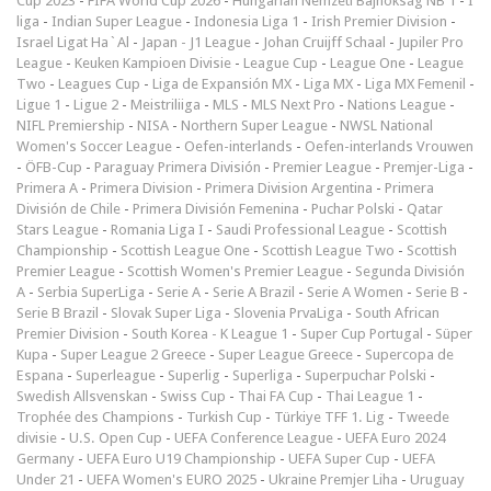
Cup 2023
-
FIFA World Cup 2026
-
Hungarian Nemzeti Bajnokság NB 1
-
I
liga
-
Indian Super League
-
Indonesia Liga 1
-
Irish Premier Division
-
Israel Ligat Ha`Al
-
Japan - J1 League
-
Johan Cruijff Schaal
-
Jupiler Pro
League
-
Keuken Kampioen Divisie
-
League Cup
-
League One
-
League
Two
-
Leagues Cup
-
Liga de Expansión MX
-
Liga MX
-
Liga MX Femenil
-
Ligue 1
-
Ligue 2
-
Meistriliiga
-
MLS
-
MLS Next Pro
-
Nations League
-
NIFL Premiership
-
NISA
-
Northern Super League
-
NWSL National
Women's Soccer League
-
Oefen-interlands
-
Oefen-interlands Vrouwen
-
ÖFB-Cup
-
Paraguay Primera División
-
Premier League
-
Premjer-Liga
-
Primera A
-
Primera Division
-
Primera Division Argentina
-
Primera
División de Chile
-
Primera División Femenina
-
Puchar Polski
-
Qatar
Stars League
-
Romania Liga I
-
Saudi Professional League
-
Scottish
Championship
-
Scottish League One
-
Scottish League Two
-
Scottish
Premier League
-
Scottish Women's Premier League
-
Segunda División
A
-
Serbia SuperLiga
-
Serie A
-
Serie A Brazil
-
Serie A Women
-
Serie B
-
Serie B Brazil
-
Slovak Super Liga
-
Slovenia PrvaLiga
-
South African
Premier Division
-
South Korea - K League 1
-
Super Cup Portugal
-
Süper
Kupa
-
Super League 2 Greece
-
Super League Greece
-
Supercopa de
Espana
-
Superleague
-
Superlig
-
Superliga
-
Superpuchar Polski
-
Swedish Allsvenskan
-
Swiss Cup
-
Thai FA Cup
-
Thai League 1
-
Trophée des Champions
-
Turkish Cup
-
Türkiye TFF 1. Lig
-
Tweede
divisie
-
U.S. Open Cup
-
UEFA Conference League
-
UEFA Euro 2024
Germany
-
UEFA Euro U19 Championship
-
UEFA Super Cup
-
UEFA
Under 21
-
UEFA Women's EURO 2025
-
Ukraine Premjer Liha
-
Uruguay