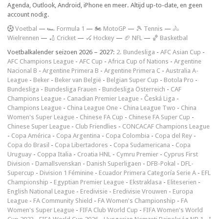
Agenda, Outlook, Android, iPhone en meer. Altijd up-to-date, en geen
account nodig.
V
oetbal
—
🏎️ Formula 1
—
🏍 MotoGP
—
🎾 Tennis
—
🚴
Wielrennen
—
🏏 Cricket
—
🏑 Hockey
—
🏈 NFL
—
🏀 Basketbal
Voetbalkalender seizoen 2026 – 2027:
2. Bundesliga
-
AFC Asian Cup
-
AFC Champions League
-
AFC Cup
-
Africa Cup of Nations
-
Argentine
Nacional B
-
Argentine Primera B
-
Argentine Primera C
-
Australia A-
League
-
Beker
-
Beker van België
-
Belgian Super Cup
-
Botola Pro
-
Bundesliga
-
Bundesliga Frauen
-
Bundesliga Österreich
-
CAF
Champions League
-
Canadian Premier League
-
Česká Liga
-
Champions League
-
China League One
-
China League Two
-
China
Women's Super League
-
Chinese FA Cup
-
Chinese FA Super Cup
-
Chinese Super League
-
Club Friendlies
-
CONCACAF Champions League
-
Copa América
-
Copa Argentina
-
Copa Colombia
-
Copa del Rey
-
Copa do Brasil
-
Copa Libertadores
-
Copa Sudamericana
-
Copa
Uruguay
-
Coppa Italia
-
Croatia HNL
-
Cymru Premier
-
Cyprus First
Division
-
Damallsvenskan
-
Danish Superligaen
-
DFB-Pokal
-
DFL-
Supercup
-
Division 1 Féminine
-
Ecuador Primera Categoría Serie A
-
EFL
Championship
-
Egyptian Premier League
-
Ekstraklasa
-
Eliteserien
-
English National League
-
Eredivisie
-
Eredivisie Vrouwen
-
Europa
League
-
FA Community Shield
-
FA Women's Championship
-
FA
Women's Super League
-
FIFA Club World Cup
-
FIFA Women's World