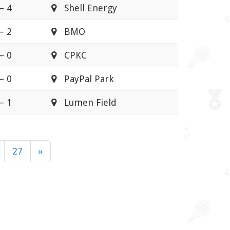
– 4
Shell Energy
– 2
BMO
– 0
CPKC
– 0
PayPal Park
– 1
Lumen Field
27
»