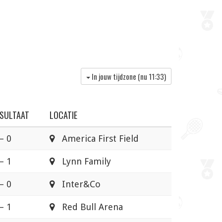
In jouw tijdzone (nu
11:33
)
SULTAAT
LOCATIE
– 0
America First Field
– 1
Lynn Family
– 0
Inter&Co
– 1
Red Bull Arena