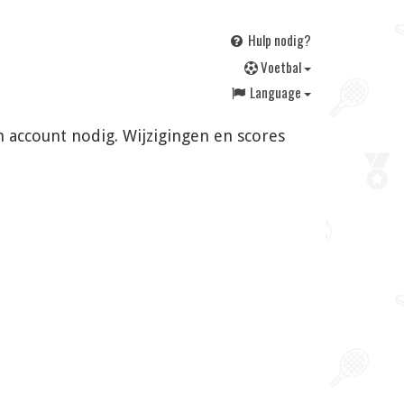
Hulp nodig?
V
oetbal
Language
n account nodig. Wijzigingen en scores