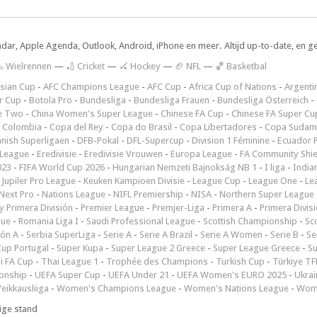
ndar, Apple Agenda, Outlook, Android, iPhone en meer. Altijd up-to-date, en g
 Wielrennen
—
🏏 Cricket
—
🏑 Hockey
—
🏈 NFL
—
🏀 Basketbal
sian Cup
-
AFC Champions League
-
AFC Cup
-
Africa Cup of Nations
-
Argenti
r Cup
-
Botola Pro
-
Bundesliga
-
Bundesliga Frauen
-
Bundesliga Österreich
-
e Two
-
China Women's Super League
-
Chinese FA Cup
-
Chinese FA Super Cu
 Colombia
-
Copa del Rey
-
Copa do Brasil
-
Copa Libertadores
-
Copa Sudam
nish Superligaen
-
DFB-Pokal
-
DFL-Supercup
-
Division 1 Féminine
-
Ecuador P
 League
-
Eredivisie
-
Eredivisie Vrouwen
-
Europa League
-
FA Community Shie
023
-
FIFA World Cup 2026
-
Hungarian Nemzeti Bajnokság NB 1
-
I liga
-
India
-
Jupiler Pro League
-
Keuken Kampioen Divisie
-
League Cup
-
League One
-
Le
Next Pro
-
Nations League
-
NIFL Premiership
-
NISA
-
Northern Super League
 Primera División
-
Premier League
-
Premjer-Liga
-
Primera A
-
Primera Divis
gue
-
Romania Liga I
-
Saudi Professional League
-
Scottish Championship
-
Sc
ión A
-
Serbia SuperLiga
-
Serie A
-
Serie A Brazil
-
Serie A Women
-
Serie B
-
Se
Cup Portugal
-
Süper Kupa
-
Super League 2 Greece
-
Super League Greece
-
S
i FA Cup
-
Thai League 1
-
Trophée des Champions
-
Turkish Cup
-
Türkiye TFF
onship
-
UEFA Super Cup
-
UEFA Under 21
-
UEFA Women's EURO 2025
-
Ukrai
eikkausliiga
-
Women's Champions League
-
Women's Nations League
-
Wome
ige stand