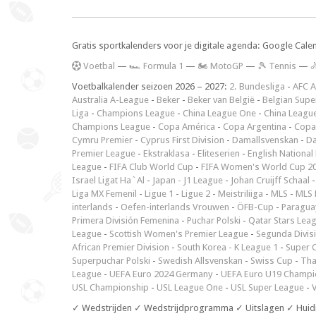
Gratis sportkalenders voor je digitale agenda: Google Cale
V
oetbal
—
🏎️ Formula 1
—
🏍 MotoGP
—
🎾 Tennis
—

Voetbalkalender seizoen 2026 – 2027:
2. Bundesliga
-
AFC A
Australia A-League
-
Beker
-
Beker van België
-
Belgian Supe
Liga
-
Champions League
-
China League One
-
China Leagu
Champions League
-
Copa América
-
Copa Argentina
-
Copa
Cymru Premier
-
Cyprus First Division
-
Damallsvenskan
-
Da
Premier League
-
Ekstraklasa
-
Eliteserien
-
English National
League
-
FIFA Club World Cup
-
FIFA Women's World Cup 2
Israel Ligat Ha`Al
-
Japan - J1 League
-
Johan Cruijff Schaal
Liga MX Femenil
-
Ligue 1
-
Ligue 2
-
Meistriliiga
-
MLS
-
MLS 
interlands
-
Oefen-interlands Vrouwen
-
ÖFB-Cup
-
Paraguay
Primera División Femenina
-
Puchar Polski
-
Qatar Stars Lea
League
-
Scottish Women's Premier League
-
Segunda Divis
African Premier Division
-
South Korea - K League 1
-
Super 
Superpuchar Polski
-
Swedish Allsvenskan
-
Swiss Cup
-
Tha
League
-
UEFA Euro 2024 Germany
-
UEFA Euro U19 Champi
USL Championship
-
USL League One
-
USL Super League
-
V
✓ Wedstrijden ✓ Wedstrijdprogramma ✓ Uitslagen ✓ Huid