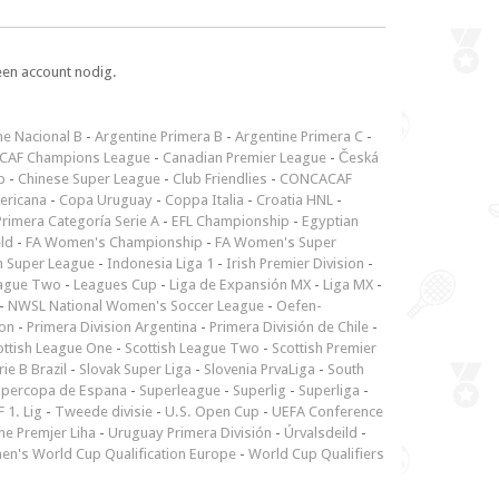
een account nodig.
ne Nacional B
-
Argentine Primera B
-
Argentine Primera C
-
CAF Champions League
-
Canadian Premier League
-
Česká
p
-
Chinese Super League
-
Club Friendlies
-
CONCACAF
ericana
-
Copa Uruguay
-
Coppa Italia
-
Croatia HNL
-
rimera Categoría Serie A
-
EFL Championship
-
Egyptian
ld
-
FA Women's Championship
-
FA Women's Super
n Super League
-
Indonesia Liga 1
-
Irish Premier Division
-
ague Two
-
Leagues Cup
-
Liga de Expansión MX
-
Liga MX
-
-
NWSL National Women's Soccer League
-
Oefen-
ion
-
Primera Division Argentina
-
Primera División de Chile
-
ottish League One
-
Scottish League Two
-
Scottish Premier
rie B Brazil
-
Slovak Super Liga
-
Slovenia PrvaLiga
-
South
upercopa de Espana
-
Superleague
-
Superlig
-
Superliga
-
 1. Lig
-
Tweede divisie
-
U.S. Open Cup
-
UEFA Conference
ne Premjer Liha
-
Uruguay Primera División
-
Úrvalsdeild
-
n's World Cup Qualification Europe
-
World Cup Qualifiers