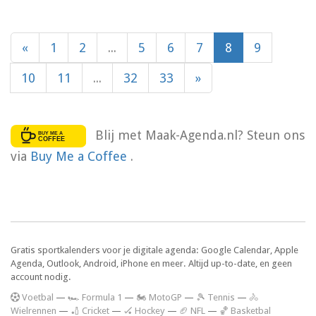
«
1
2
...
5
6
7
8
9
10
11
...
32
33
»
Blij met Maak-Agenda.nl? Steun ons
via
Buy Me a Coffee
.
Gratis sportkalenders voor je digitale agenda: Google Calendar, Apple
Agenda, Outlook, Android, iPhone en meer. Altijd up-to-date, en geen
account nodig.
V
oetbal
—
🏎️ Formula 1
—
🏍 MotoGP
—
🎾 Tennis
—
🚴
Wielrennen
—
🏏 Cricket
—
🏑 Hockey
—
🏈 NFL
—
🏀 Basketbal