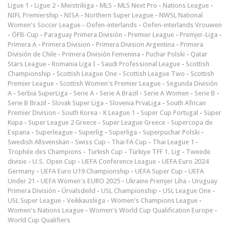
Ligue 1
-
Ligue 2
-
Meistriliiga
-
MLS
-
MLS Next Pro
-
Nations League
-
NIFL Premiership
-
NISA
-
Northern Super League
-
NWSL National
Women's Soccer League
-
Oefen-interlands
-
Oefen-interlands Vrouwen
-
ÖFB-Cup
-
Paraguay Primera División
-
Premier League
-
Premjer-Liga
-
Primera A
-
Primera Division
-
Primera Division Argentina
-
Primera
División de Chile
-
Primera División Femenina
-
Puchar Polski
-
Qatar
Stars League
-
Romania Liga I
-
Saudi Professional League
-
Scottish
Championship
-
Scottish League One
-
Scottish League Two
-
Scottish
Premier League
-
Scottish Women's Premier League
-
Segunda División
A
-
Serbia SuperLiga
-
Serie A
-
Serie A Brazil
-
Serie A Women
-
Serie B
-
Serie B Brazil
-
Slovak Super Liga
-
Slovenia PrvaLiga
-
South African
Premier Division
-
South Korea - K League 1
-
Super Cup Portugal
-
Süper
Kupa
-
Super League 2 Greece
-
Super League Greece
-
Supercopa de
Espana
-
Superleague
-
Superlig
-
Superliga
-
Superpuchar Polski
-
Swedish Allsvenskan
-
Swiss Cup
-
Thai FA Cup
-
Thai League 1
-
Trophée des Champions
-
Turkish Cup
-
Türkiye TFF 1. Lig
-
Tweede
divisie
-
U.S. Open Cup
-
UEFA Conference League
-
UEFA Euro 2024
Germany
-
UEFA Euro U19 Championship
-
UEFA Super Cup
-
UEFA
Under 21
-
UEFA Women's EURO 2025
-
Ukraine Premjer Liha
-
Uruguay
Primera División
-
Úrvalsdeild
-
USL Championship
-
USL League One
-
USL Super League
-
Veikkausliiga
-
Women's Champions League
-
Women's Nations League
-
Women's World Cup Qualification Europe
-
World Cup Qualifiers