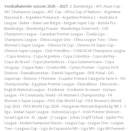
Voetbalkalender seizoen 2026 – 2027:
2. Bundesliga
-
AFC Asian Cup
-
AFC Champions League
-
AFC Cup
-
Africa Cup of Nations
-
Argentine
Nacional B
-
Argentine Primera B
-
Argentine Primera C
-
Australia A-
League
-
Beker
-
Beker van België
-
Belgian Super Cup
-
Botola Pro
-
Bundesliga
-
Bundesliga Frauen
-
Bundesliga Österreich
-
CAF
Champions League
-
Canadian Premier League
-
Česká Liga
-
Champions League
-
China League One
-
China League Two
-
China
Women's Super League
-
Chinese FA Cup
-
Chinese FA Super Cup
-
Chinese Super League
-
Club Friendlies
-
CONCACAF Champions League
-
Copa América
-
Copa Argentina
-
Copa Colombia
-
Copa del Rey
-
Copa do Brasil
-
Copa Libertadores
-
Copa Sudamericana
-
Copa
Uruguay
-
Coppa Italia
-
Croatia HNL
-
Cymru Premier
-
Cyprus First
Division
-
Damallsvenskan
-
Danish Superligaen
-
DFB-Pokal
-
DFL-
Supercup
-
Division 1 Féminine
-
Ecuador Primera Categoría Serie A
-
EFL
Championship
-
Egyptian Premier League
-
Ekstraklasa
-
Eliteserien
-
English National League
-
Eredivisie
-
Eredivisie Vrouwen
-
Europa
League
-
FA Community Shield
-
FA Women's Championship
-
FA
Women's Super League
-
FIFA Club World Cup
-
FIFA Women's World
Cup 2023
-
FIFA World Cup 2026
-
Hungarian Nemzeti Bajnokság NB 1
-
I
liga
-
Indian Super League
-
Indonesia Liga 1
-
Irish Premier Division
-
Israel Ligat Ha`Al
-
Japan - J1 League
-
Johan Cruijff Schaal
-
Jupiler Pro
League
-
Keuken Kampioen Divisie
-
League Cup
-
League One
-
League
Two
-
Leagues Cup
-
Liga de Expansión MX
-
Liga MX
-
Liga MX Femenil
-