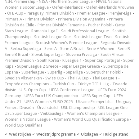
NIFL Premiership
-
NISA
-
Northern Super League
-
NWSL National
Women's Soccer League
-
Oefen-interlands
-
Oefen-interlands Vrouwen
-
ÖFB-Cup
-
Paraguay Primera División
-
Premier League
-
Premjer-Liga
-
Primera A
-
Primera Division
-
Primera Division Argentina
-
Primera
División de Chile
-
Primera División Femenina
-
Puchar Polski
-
Qatar
Stars League
-
Romania Liga I
-
Saudi Professional League
-
Scottish
Championship
-
Scottish League One
-
Scottish League Two
-
Scottish
Premier League
-
Scottish Women's Premier League
-
Segunda División
A
-
Serbia SuperLiga
-
Serie A
-
Serie A Brazil
-
Serie A Women
-
Serie B
-
Serie B Brazil
-
Slovak Super Liga
-
Slovenia PrvaLiga
-
South African
Premier Division
-
South Korea - K League 1
-
Super Cup Portugal
-
Süper
Kupa
-
Super League 2 Greece
-
Super League Greece
-
Supercopa de
Espana
-
Superleague
-
Superlig
-
Superliga
-
Superpuchar Polski
-
Swedish Allsvenskan
-
Swiss Cup
-
Thai FA Cup
-
Thai League 1
-
Trophée des Champions
-
Turkish Cup
-
Türkiye TFF 1. Lig
-
Tweede
divisie
-
U.S. Open Cup
-
UEFA Conference League
-
UEFA Euro 2024
Germany
-
UEFA Euro U19 Championship
-
UEFA Super Cup
-
UEFA
Under 21
-
UEFA Women's EURO 2025
-
Ukraine Premjer Liha
-
Uruguay
Primera División
-
Úrvalsdeild
-
USL Championship
-
USL League One
-
USL Super League
-
Veikkausliiga
-
Women's Champions League
-
Women's Nations League
-
Women's World Cup Qualification Europe
-
World Cup Qualifiers
✓ Wedstrijden ✓ Wedstrijdprogramma ✓ Uitslagen ✓ Huidige stand