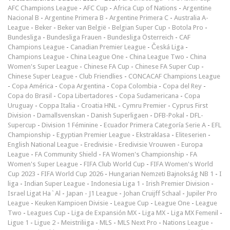
AFC Champions League
-
AFC Cup
-
Africa Cup of Nations
-
Argentine
Nacional B
-
Argentine Primera B
-
Argentine Primera C
-
Australia A-
League
-
Beker
-
Beker van België
-
Belgian Super Cup
-
Botola Pro
-
Bundesliga
-
Bundesliga Frauen
-
Bundesliga Österreich
-
CAF
Champions League
-
Canadian Premier League
-
Česká Liga
-
Champions League
-
China League One
-
China League Two
-
China
Women's Super League
-
Chinese FA Cup
-
Chinese FA Super Cup
-
Chinese Super League
-
Club Friendlies
-
CONCACAF Champions League
-
Copa América
-
Copa Argentina
-
Copa Colombia
-
Copa del Rey
-
Copa do Brasil
-
Copa Libertadores
-
Copa Sudamericana
-
Copa
Uruguay
-
Coppa Italia
-
Croatia HNL
-
Cymru Premier
-
Cyprus First
Division
-
Damallsvenskan
-
Danish Superligaen
-
DFB-Pokal
-
DFL-
Supercup
-
Division 1 Féminine
-
Ecuador Primera Categoría Serie A
-
EFL
Championship
-
Egyptian Premier League
-
Ekstraklasa
-
Eliteserien
-
English National League
-
Eredivisie
-
Eredivisie Vrouwen
-
Europa
League
-
FA Community Shield
-
FA Women's Championship
-
FA
Women's Super League
-
FIFA Club World Cup
-
FIFA Women's World
Cup 2023
-
FIFA World Cup 2026
-
Hungarian Nemzeti Bajnokság NB 1
-
I
liga
-
Indian Super League
-
Indonesia Liga 1
-
Irish Premier Division
-
Israel Ligat Ha`Al
-
Japan - J1 League
-
Johan Cruijff Schaal
-
Jupiler Pro
League
-
Keuken Kampioen Divisie
-
League Cup
-
League One
-
League
Two
-
Leagues Cup
-
Liga de Expansión MX
-
Liga MX
-
Liga MX Femenil
-
Ligue 1
-
Ligue 2
-
Meistriliiga
-
MLS
-
MLS Next Pro
-
Nations League
-