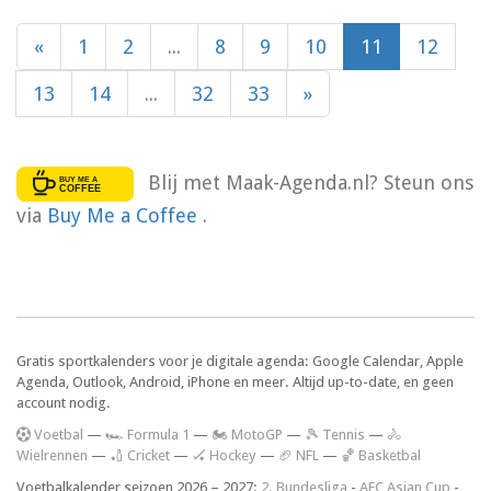
«
1
2
...
8
9
10
11
12
13
14
...
32
33
»
Blij met Maak-Agenda.nl? Steun ons
via
Buy Me a Coffee
.
Gratis sportkalenders voor je digitale agenda: Google Calendar, Apple
Agenda, Outlook, Android, iPhone en meer. Altijd up-to-date, en geen
account nodig.
V
oetbal
—
🏎️ Formula 1
—
🏍 MotoGP
—
🎾 Tennis
—
🚴
Wielrennen
—
🏏 Cricket
—
🏑 Hockey
—
🏈 NFL
—
🏀 Basketbal
Voetbalkalender seizoen 2026 – 2027:
2. Bundesliga
-
AFC Asian Cup
-