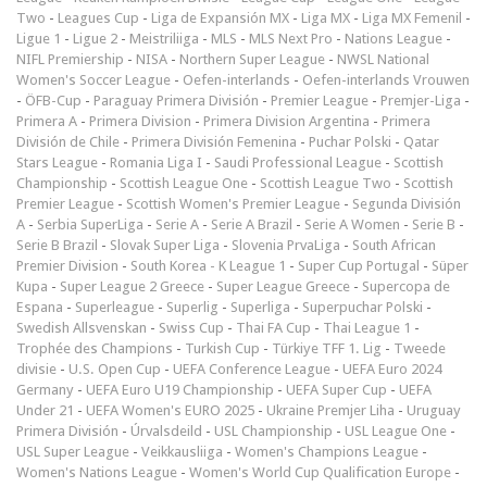
Two
-
Leagues Cup
-
Liga de Expansión MX
-
Liga MX
-
Liga MX Femenil
-
Ligue 1
-
Ligue 2
-
Meistriliiga
-
MLS
-
MLS Next Pro
-
Nations League
-
NIFL Premiership
-
NISA
-
Northern Super League
-
NWSL National
Women's Soccer League
-
Oefen-interlands
-
Oefen-interlands Vrouwen
-
ÖFB-Cup
-
Paraguay Primera División
-
Premier League
-
Premjer-Liga
-
Primera A
-
Primera Division
-
Primera Division Argentina
-
Primera
División de Chile
-
Primera División Femenina
-
Puchar Polski
-
Qatar
Stars League
-
Romania Liga I
-
Saudi Professional League
-
Scottish
Championship
-
Scottish League One
-
Scottish League Two
-
Scottish
Premier League
-
Scottish Women's Premier League
-
Segunda División
A
-
Serbia SuperLiga
-
Serie A
-
Serie A Brazil
-
Serie A Women
-
Serie B
-
Serie B Brazil
-
Slovak Super Liga
-
Slovenia PrvaLiga
-
South African
Premier Division
-
South Korea - K League 1
-
Super Cup Portugal
-
Süper
Kupa
-
Super League 2 Greece
-
Super League Greece
-
Supercopa de
Espana
-
Superleague
-
Superlig
-
Superliga
-
Superpuchar Polski
-
Swedish Allsvenskan
-
Swiss Cup
-
Thai FA Cup
-
Thai League 1
-
Trophée des Champions
-
Turkish Cup
-
Türkiye TFF 1. Lig
-
Tweede
divisie
-
U.S. Open Cup
-
UEFA Conference League
-
UEFA Euro 2024
Germany
-
UEFA Euro U19 Championship
-
UEFA Super Cup
-
UEFA
Under 21
-
UEFA Women's EURO 2025
-
Ukraine Premjer Liha
-
Uruguay
Primera División
-
Úrvalsdeild
-
USL Championship
-
USL League One
-
USL Super League
-
Veikkausliiga
-
Women's Champions League
-
Women's Nations League
-
Women's World Cup Qualification Europe
-