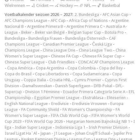
Wielrennen
—
🏏 Cricket
—
🏑 Hockey
—
🏈 NFL
—
🏀 Basketbal
Voetbalkalender seizoen 2026 – 2027:
2. Bundesliga
-
AFC Asian Cup
-
AFC Champions League
-
AFC Cup
-
Africa Cup of Nations
-
Argentine
Nacional B
-
Argentine Primera B
-
Argentine Primera C
-
Australia A-
League
-
Beker
-
Beker van België
-
Belgian Super Cup
-
Botola Pro
-
Bundesliga
-
Bundesliga Frauen
-
Bundesliga Österreich
-
CAF
Champions League
-
Canadian Premier League
-
Česká Liga
-
Champions League
-
China League One
-
China League Two
-
China
Women's Super League
-
Chinese FA Cup
-
Chinese FA Super Cup
-
Chinese Super League
-
Club Friendlies
-
CONCACAF Champions League
-
Copa América
-
Copa Argentina
-
Copa Colombia
-
Copa del Rey
-
Copa do Brasil
-
Copa Libertadores
-
Copa Sudamericana
-
Copa
Uruguay
-
Coppa Italia
-
Croatia HNL
-
Cymru Premier
-
Cyprus First
Division
-
Damallsvenskan
-
Danish Superligaen
-
DFB-Pokal
-
DFL-
Supercup
-
Division 1 Féminine
-
Ecuador Primera Categoría Serie A
-
EFL
Championship
-
Egyptian Premier League
-
Ekstraklasa
-
Eliteserien
-
English National League
-
Eredivisie
-
Eredivisie Vrouwen
-
Europa
League
-
FA Community Shield
-
FA Women's Championship
-
FA
Women's Super League
-
FIFA Club World Cup
-
FIFA Women's World
Cup 2023
-
FIFA World Cup 2026
-
Hungarian Nemzeti Bajnokság NB 1
-
I
liga
-
Indian Super League
-
Indonesia Liga 1
-
Irish Premier Division
-
Israel Ligat Ha`Al
-
Japan - J1 League
-
Johan Cruijff Schaal
-
Jupiler Pro
League
-
Keuken Kampioen Divisie
-
League Cup
-
League One
-
League