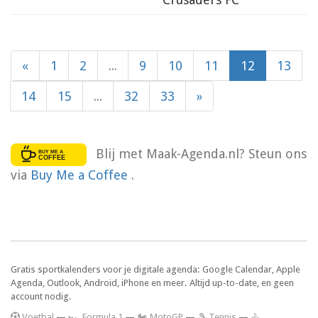
«
1
2
...
9
10
11
12
13
14
15
...
32
33
»
Blij met Maak-Agenda.nl? Steun ons
via
Buy Me a Coffee
.
Gratis sportkalenders voor je digitale agenda: Google Calendar, Apple
Agenda, Outlook, Android, iPhone en meer. Altijd up-to-date, en geen
account nodig.
V
oetbal
—
🏎️ Formula 1
—
🏍 MotoGP
—
🎾 Tennis
—
🚴