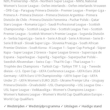
NIFL Premiership
-
NISA
-
Northern Super League
-
NWSL National
Women's Soccer League
-
Oefen-interlands
-
Oefen-interlands Vrouwen
-
ÖFB-Cup
-
Paraguay Primera División
-
Premier League
-
Premjer-Liga
-
Primera A
-
Primera Division
-
Primera Division Argentina
-
Primera
División de Chile
-
Primera División Femenina
-
Puchar Polski
-
Qatar
Stars League
-
Romania Liga I
-
Saudi Professional League
-
Scottish
Championship
-
Scottish League One
-
Scottish League Two
-
Scottish
Premier League
-
Scottish Women's Premier League
-
Segunda División
A
-
Serbia SuperLiga
-
Serie A
-
Serie A Brazil
-
Serie A Women
-
Serie B
-
Serie B Brazil
-
Slovak Super Liga
-
Slovenia PrvaLiga
-
South African
Premier Division
-
South Korea - K League 1
-
Super Cup Portugal
-
Süper
Kupa
-
Super League 2 Greece
-
Super League Greece
-
Supercopa de
Espana
-
Superleague
-
Superlig
-
Superliga
-
Superpuchar Polski
-
Swedish Allsvenskan
-
Swiss Cup
-
Thai FA Cup
-
Thai League 1
-
Trophée des Champions
-
Turkish Cup
-
Türkiye TFF 1. Lig
-
Tweede
divisie
-
U.S. Open Cup
-
UEFA Conference League
-
UEFA Euro 2024
Germany
-
UEFA Euro U19 Championship
-
UEFA Super Cup
-
UEFA
Under 21
-
UEFA Women's EURO 2025
-
Ukraine Premjer Liha
-
Uruguay
Primera División
-
Úrvalsdeild
-
USL Championship
-
USL League One
-
USL Super League
-
Veikkausliiga
-
Women's Champions League
-
Women's Nations League
-
Women's World Cup Qualification Europe
-
World Cup Qualifiers
✓ Wedstrijden ✓ Wedstrijdprogramma ✓ Uitslagen ✓ Huidige stand