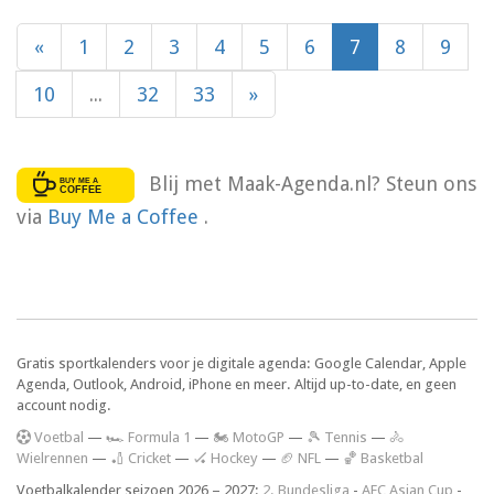
«
1
2
3
4
5
6
7
8
9
10
...
32
33
»
Blij met Maak-Agenda.nl? Steun ons
via
Buy Me a Coffee
.
Gratis sportkalenders voor je digitale agenda: Google Calendar, Apple
Agenda, Outlook, Android, iPhone en meer. Altijd up-to-date, en geen
account nodig.
V
oetbal
—
🏎️ Formula 1
—
🏍 MotoGP
—
🎾 Tennis
—
🚴
Wielrennen
—
🏏 Cricket
—
🏑 Hockey
—
🏈 NFL
—
🏀 Basketbal
Voetbalkalender seizoen 2026 – 2027:
2. Bundesliga
-
AFC Asian Cup
-