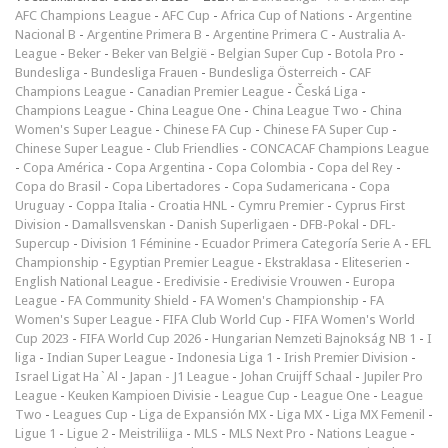
AFC Champions League
-
AFC Cup
-
Africa Cup of Nations
-
Argentine
Nacional B
-
Argentine Primera B
-
Argentine Primera C
-
Australia A-
League
-
Beker
-
Beker van België
-
Belgian Super Cup
-
Botola Pro
-
Bundesliga
-
Bundesliga Frauen
-
Bundesliga Österreich
-
CAF
Champions League
-
Canadian Premier League
-
Česká Liga
-
Champions League
-
China League One
-
China League Two
-
China
Women's Super League
-
Chinese FA Cup
-
Chinese FA Super Cup
-
Chinese Super League
-
Club Friendlies
-
CONCACAF Champions League
-
Copa América
-
Copa Argentina
-
Copa Colombia
-
Copa del Rey
-
Copa do Brasil
-
Copa Libertadores
-
Copa Sudamericana
-
Copa
Uruguay
-
Coppa Italia
-
Croatia HNL
-
Cymru Premier
-
Cyprus First
Division
-
Damallsvenskan
-
Danish Superligaen
-
DFB-Pokal
-
DFL-
Supercup
-
Division 1 Féminine
-
Ecuador Primera Categoría Serie A
-
EFL
Championship
-
Egyptian Premier League
-
Ekstraklasa
-
Eliteserien
-
English National League
-
Eredivisie
-
Eredivisie Vrouwen
-
Europa
League
-
FA Community Shield
-
FA Women's Championship
-
FA
Women's Super League
-
FIFA Club World Cup
-
FIFA Women's World
Cup 2023
-
FIFA World Cup 2026
-
Hungarian Nemzeti Bajnokság NB 1
-
I
liga
-
Indian Super League
-
Indonesia Liga 1
-
Irish Premier Division
-
Israel Ligat Ha`Al
-
Japan - J1 League
-
Johan Cruijff Schaal
-
Jupiler Pro
League
-
Keuken Kampioen Divisie
-
League Cup
-
League One
-
League
Two
-
Leagues Cup
-
Liga de Expansión MX
-
Liga MX
-
Liga MX Femenil
-
Ligue 1
-
Ligue 2
-
Meistriliiga
-
MLS
-
MLS Next Pro
-
Nations League
-