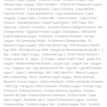
Chinese Super League
-
Club Friendlies
-
CONCACAF Champions League
-
Copa América
-
Copa Argentina
-
Copa Colombia
-
Copa del Rey
-
Copa do Brasil
-
Copa Libertadores
-
Copa Sudamericana
-
Copa
Uruguay
-
Coppa Italia
-
Croatia HNL
-
Cymru Premier
-
Cyprus First
Division
-
Damallsvenskan
-
Danish Superligaen
-
DFB-Pokal
-
DFL-
Supercup
-
Division 1 Féminine
-
Ecuador Primera Categoría Serie A
-
EFL
Championship
-
Egyptian Premier League
-
Ekstraklasa
-
Eliteserien
-
English National League
-
Eredivisie
-
Eredivisie Vrouwen
-
Europa
League
-
FA Community Shield
-
FA Women's Championship
-
FA
Women's Super League
-
FIFA Club World Cup
-
FIFA Women's World
Cup 2023
-
FIFA World Cup 2026
-
Hungarian Nemzeti Bajnokság NB 1
-
I
liga
-
Indian Super League
-
Indonesia Liga 1
-
Irish Premier Division
-
Israel Ligat Ha`Al
-
Japan - J1 League
-
Johan Cruijff Schaal
-
Jupiler Pro
League
-
Keuken Kampioen Divisie
-
League Cup
-
League One
-
League
Two
-
Leagues Cup
-
Liga de Expansión MX
-
Liga MX
-
Liga MX Femenil
-
Ligue 1
-
Ligue 2
-
Meistriliiga
-
MLS
-
MLS Next Pro
-
Nations League
-
NIFL Premiership
-
NISA
-
Northern Super League
-
NWSL National
Women's Soccer League
-
Oefen-interlands
-
Oefen-interlands Vrouwen
-
ÖFB-Cup
-
Paraguay Primera División
-
Premier League
-
Premjer-Liga
-
Primera A
-
Primera Division
-
Primera Division Argentina
-
Primera
División de Chile
-
Primera División Femenina
-
Puchar Polski
-
Qatar
Stars League
-
Romania Liga I
-
Saudi Professional League
-
Scottish
Championship
-
Scottish League One
-
Scottish League Two
-
Scottish