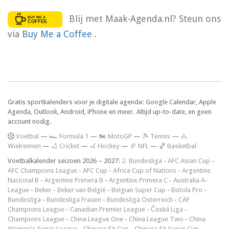
Blij met Maak-Agenda.nl? Steun ons
via
Buy Me a Coffee
.
Gratis sportkalenders voor je digitale agenda: Google Calendar, Apple
Agenda, Outlook, Android, iPhone en meer. Altijd up-to-date, en geen
account nodig.
V
oetbal
—
🏎️ Formula 1
—
🏍 MotoGP
—
🎾 Tennis
—
🚴
Wielrennen
—
🏏 Cricket
—
🏑 Hockey
—
🏈 NFL
—
🏀 Basketbal
Voetbalkalender seizoen 2026 – 2027:
2. Bundesliga
-
AFC Asian Cup
-
AFC Champions League
-
AFC Cup
-
Africa Cup of Nations
-
Argentine
Nacional B
-
Argentine Primera B
-
Argentine Primera C
-
Australia A-
League
-
Beker
-
Beker van België
-
Belgian Super Cup
-
Botola Pro
-
Bundesliga
-
Bundesliga Frauen
-
Bundesliga Österreich
-
CAF
Champions League
-
Canadian Premier League
-
Česká Liga
-
Champions League
-
China League One
-
China League Two
-
China
Women's Super League
-
Chinese FA Cup
-
Chinese FA Super Cup
-