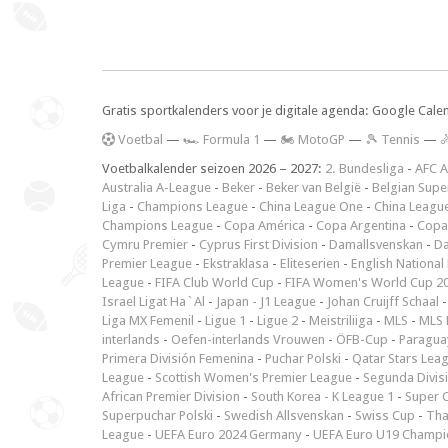
Gratis sportkalenders voor je digitale agenda: Google Cale
V
oetbal
—
🏎️ Formula 1
—
🏍 MotoGP
—
🎾 Tennis
—

Voetbalkalender seizoen 2026 – 2027:
2. Bundesliga
-
AFC A
Australia A-League
-
Beker
-
Beker van België
-
Belgian Supe
Liga
-
Champions League
-
China League One
-
China Leagu
Champions League
-
Copa América
-
Copa Argentina
-
Copa
Cymru Premier
-
Cyprus First Division
-
Damallsvenskan
-
Da
Premier League
-
Ekstraklasa
-
Eliteserien
-
English National
League
-
FIFA Club World Cup
-
FIFA Women's World Cup 2
Israel Ligat Ha`Al
-
Japan - J1 League
-
Johan Cruijff Schaal
Liga MX Femenil
-
Ligue 1
-
Ligue 2
-
Meistriliiga
-
MLS
-
MLS 
interlands
-
Oefen-interlands Vrouwen
-
ÖFB-Cup
-
Paraguay
Primera División Femenina
-
Puchar Polski
-
Qatar Stars Lea
League
-
Scottish Women's Premier League
-
Segunda Divis
African Premier Division
-
South Korea - K League 1
-
Super 
Superpuchar Polski
-
Swedish Allsvenskan
-
Swiss Cup
-
Tha
League
-
UEFA Euro 2024 Germany
-
UEFA Euro U19 Champi