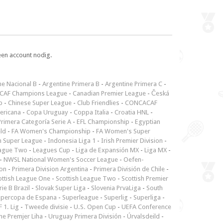
een account nodig.
ne Nacional B
-
Argentine Primera B
-
Argentine Primera C
-
CAF Champions League
-
Canadian Premier League
-
Česká
p
-
Chinese Super League
-
Club Friendlies
-
CONCACAF
ericana
-
Copa Uruguay
-
Coppa Italia
-
Croatia HNL
-
rimera Categoría Serie A
-
EFL Championship
-
Egyptian
ld
-
FA Women's Championship
-
FA Women's Super
n Super League
-
Indonesia Liga 1
-
Irish Premier Division
-
ague Two
-
Leagues Cup
-
Liga de Expansión MX
-
Liga MX
-
-
NWSL National Women's Soccer League
-
Oefen-
ion
-
Primera Division Argentina
-
Primera División de Chile
-
ottish League One
-
Scottish League Two
-
Scottish Premier
rie B Brazil
-
Slovak Super Liga
-
Slovenia PrvaLiga
-
South
upercopa de Espana
-
Superleague
-
Superlig
-
Superliga
-
 1. Lig
-
Tweede divisie
-
U.S. Open Cup
-
UEFA Conference
ne Premjer Liha
-
Uruguay Primera División
-
Úrvalsdeild
-