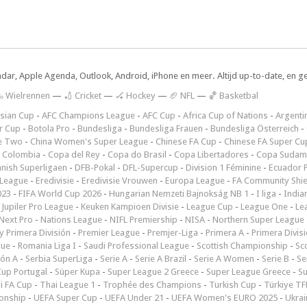
ndar, Apple Agenda, Outlook, Android, iPhone en meer. Altijd up-to-date, en g
 Wielrennen
—
🏏 Cricket
—
🏑 Hockey
—
🏈 NFL
—
🏀 Basketbal
sian Cup
-
AFC Champions League
-
AFC Cup
-
Africa Cup of Nations
-
Argenti
r Cup
-
Botola Pro
-
Bundesliga
-
Bundesliga Frauen
-
Bundesliga Österreich
-
e Two
-
China Women's Super League
-
Chinese FA Cup
-
Chinese FA Super Cu
 Colombia
-
Copa del Rey
-
Copa do Brasil
-
Copa Libertadores
-
Copa Sudam
nish Superligaen
-
DFB-Pokal
-
DFL-Supercup
-
Division 1 Féminine
-
Ecuador P
 League
-
Eredivisie
-
Eredivisie Vrouwen
-
Europa League
-
FA Community Shie
023
-
FIFA World Cup 2026
-
Hungarian Nemzeti Bajnokság NB 1
-
I liga
-
India
-
Jupiler Pro League
-
Keuken Kampioen Divisie
-
League Cup
-
League One
-
Le
Next Pro
-
Nations League
-
NIFL Premiership
-
NISA
-
Northern Super League
 Primera División
-
Premier League
-
Premjer-Liga
-
Primera A
-
Primera Divis
gue
-
Romania Liga I
-
Saudi Professional League
-
Scottish Championship
-
Sc
ión A
-
Serbia SuperLiga
-
Serie A
-
Serie A Brazil
-
Serie A Women
-
Serie B
-
Se
Cup Portugal
-
Süper Kupa
-
Super League 2 Greece
-
Super League Greece
-
S
i FA Cup
-
Thai League 1
-
Trophée des Champions
-
Turkish Cup
-
Türkiye TFF
onship
-
UEFA Super Cup
-
UEFA Under 21
-
UEFA Women's EURO 2025
-
Ukrai