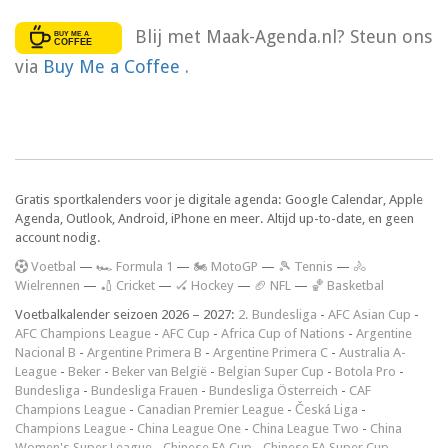
Blij met Maak-Agenda.nl? Steun ons
via
Buy Me a Coffee
.
Gratis sportkalenders voor je digitale agenda: Google Calendar, Apple
Agenda, Outlook, Android, iPhone en meer. Altijd up-to-date, en geen
account nodig.
V
oetbal
—
🏎️ Formula 1
—
🏍 MotoGP
—
🎾 Tennis
—
🚴
Wielrennen
—
🏏 Cricket
—
🏑 Hockey
—
🏈 NFL
—
🏀 Basketbal
Voetbalkalender seizoen 2026 – 2027:
2. Bundesliga
-
AFC Asian Cup
-
AFC Champions League
-
AFC Cup
-
Africa Cup of Nations
-
Argentine
Nacional B
-
Argentine Primera B
-
Argentine Primera C
-
Australia A-
League
-
Beker
-
Beker van België
-
Belgian Super Cup
-
Botola Pro
-
Bundesliga
-
Bundesliga Frauen
-
Bundesliga Österreich
-
CAF
Champions League
-
Canadian Premier League
-
Česká Liga
-
Champions League
-
China League One
-
China League Two
-
China
Women's Super League
-
Chinese FA Cup
-
Chinese FA Super Cup
-