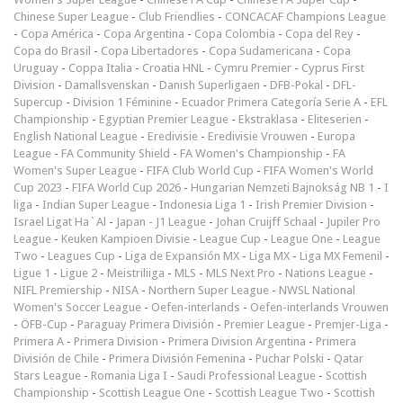
Chinese Super League
-
Club Friendlies
-
CONCACAF Champions League
-
Copa América
-
Copa Argentina
-
Copa Colombia
-
Copa del Rey
-
Copa do Brasil
-
Copa Libertadores
-
Copa Sudamericana
-
Copa
Uruguay
-
Coppa Italia
-
Croatia HNL
-
Cymru Premier
-
Cyprus First
Division
-
Damallsvenskan
-
Danish Superligaen
-
DFB-Pokal
-
DFL-
Supercup
-
Division 1 Féminine
-
Ecuador Primera Categoría Serie A
-
EFL
Championship
-
Egyptian Premier League
-
Ekstraklasa
-
Eliteserien
-
English National League
-
Eredivisie
-
Eredivisie Vrouwen
-
Europa
League
-
FA Community Shield
-
FA Women's Championship
-
FA
Women's Super League
-
FIFA Club World Cup
-
FIFA Women's World
Cup 2023
-
FIFA World Cup 2026
-
Hungarian Nemzeti Bajnokság NB 1
-
I
liga
-
Indian Super League
-
Indonesia Liga 1
-
Irish Premier Division
-
Israel Ligat Ha`Al
-
Japan - J1 League
-
Johan Cruijff Schaal
-
Jupiler Pro
League
-
Keuken Kampioen Divisie
-
League Cup
-
League One
-
League
Two
-
Leagues Cup
-
Liga de Expansión MX
-
Liga MX
-
Liga MX Femenil
-
Ligue 1
-
Ligue 2
-
Meistriliiga
-
MLS
-
MLS Next Pro
-
Nations League
-
NIFL Premiership
-
NISA
-
Northern Super League
-
NWSL National
Women's Soccer League
-
Oefen-interlands
-
Oefen-interlands Vrouwen
-
ÖFB-Cup
-
Paraguay Primera División
-
Premier League
-
Premjer-Liga
-
Primera A
-
Primera Division
-
Primera Division Argentina
-
Primera
División de Chile
-
Primera División Femenina
-
Puchar Polski
-
Qatar
Stars League
-
Romania Liga I
-
Saudi Professional League
-
Scottish
Championship
-
Scottish League One
-
Scottish League Two
-
Scottish