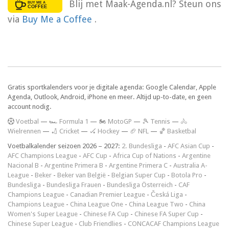
Blij met Maak-Agenda.nl? Steun ons
via
Buy Me a Coffee
.
Gratis sportkalenders voor je digitale agenda: Google Calendar, Apple
Agenda, Outlook, Android, iPhone en meer. Altijd up-to-date, en geen
account nodig.
V
oetbal
—
🏎️ Formula 1
—
🏍 MotoGP
—
🎾 Tennis
—
🚴
Wielrennen
—
🏏 Cricket
—
🏑 Hockey
—
🏈 NFL
—
🏀 Basketbal
Voetbalkalender seizoen 2026 – 2027:
2. Bundesliga
-
AFC Asian Cup
-
AFC Champions League
-
AFC Cup
-
Africa Cup of Nations
-
Argentine
Nacional B
-
Argentine Primera B
-
Argentine Primera C
-
Australia A-
League
-
Beker
-
Beker van België
-
Belgian Super Cup
-
Botola Pro
-
Bundesliga
-
Bundesliga Frauen
-
Bundesliga Österreich
-
CAF
Champions League
-
Canadian Premier League
-
Česká Liga
-
Champions League
-
China League One
-
China League Two
-
China
Women's Super League
-
Chinese FA Cup
-
Chinese FA Super Cup
-
Chinese Super League
-
Club Friendlies
-
CONCACAF Champions League