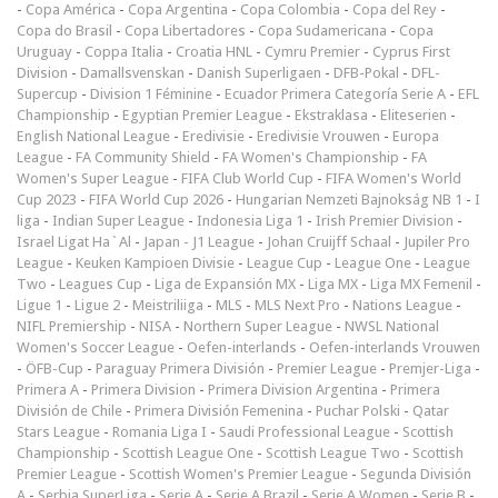
-
Copa América
-
Copa Argentina
-
Copa Colombia
-
Copa del Rey
-
Copa do Brasil
-
Copa Libertadores
-
Copa Sudamericana
-
Copa
Uruguay
-
Coppa Italia
-
Croatia HNL
-
Cymru Premier
-
Cyprus First
Division
-
Damallsvenskan
-
Danish Superligaen
-
DFB-Pokal
-
DFL-
Supercup
-
Division 1 Féminine
-
Ecuador Primera Categoría Serie A
-
EFL
Championship
-
Egyptian Premier League
-
Ekstraklasa
-
Eliteserien
-
English National League
-
Eredivisie
-
Eredivisie Vrouwen
-
Europa
League
-
FA Community Shield
-
FA Women's Championship
-
FA
Women's Super League
-
FIFA Club World Cup
-
FIFA Women's World
Cup 2023
-
FIFA World Cup 2026
-
Hungarian Nemzeti Bajnokság NB 1
-
I
liga
-
Indian Super League
-
Indonesia Liga 1
-
Irish Premier Division
-
Israel Ligat Ha`Al
-
Japan - J1 League
-
Johan Cruijff Schaal
-
Jupiler Pro
League
-
Keuken Kampioen Divisie
-
League Cup
-
League One
-
League
Two
-
Leagues Cup
-
Liga de Expansión MX
-
Liga MX
-
Liga MX Femenil
-
Ligue 1
-
Ligue 2
-
Meistriliiga
-
MLS
-
MLS Next Pro
-
Nations League
-
NIFL Premiership
-
NISA
-
Northern Super League
-
NWSL National
Women's Soccer League
-
Oefen-interlands
-
Oefen-interlands Vrouwen
-
ÖFB-Cup
-
Paraguay Primera División
-
Premier League
-
Premjer-Liga
-
Primera A
-
Primera Division
-
Primera Division Argentina
-
Primera
División de Chile
-
Primera División Femenina
-
Puchar Polski
-
Qatar
Stars League
-
Romania Liga I
-
Saudi Professional League
-
Scottish
Championship
-
Scottish League One
-
Scottish League Two
-
Scottish
Premier League
-
Scottish Women's Premier League
-
Segunda División
A
-
Serbia SuperLiga
-
Serie A
-
Serie A Brazil
-
Serie A Women
-
Serie B
-