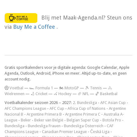
Blij met Maak-Agenda.nl? Steun ons
via
Buy Me a Coffee
.
Gratis sportkalenders voor je digitale agenda: Google Calendar, Apple
Agenda, Outlook, Android, iPhone en meer. Altijd up-to-date, en geen
account nodig.
V
oetbal
—
🏎️ Formula 1
—
🏍 MotoGP
—
🎾 Tennis
—
🚴
Wielrennen
—
🏏 Cricket
—
🏑 Hockey
—
🏈 NFL
—
🏀 Basketbal
Voetbalkalender seizoen 2026 – 2027:
2. Bundesliga
-
AFC Asian Cup
-
AFC Champions League
-
AFC Cup
-
Africa Cup of Nations
-
Argentine
Nacional B
-
Argentine Primera B
-
Argentine Primera C
-
Australia A-
League
-
Beker
-
Beker van België
-
Belgian Super Cup
-
Botola Pro
-
Bundesliga
-
Bundesliga Frauen
-
Bundesliga Österreich
-
CAF
Champions League
-
Canadian Premier League
-
Česká Liga
-