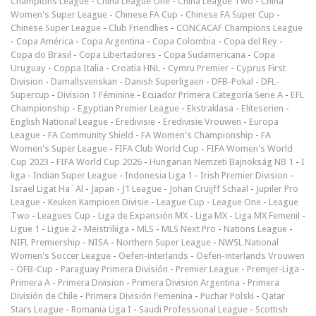
Champions League
-
China League One
-
China League Two
-
China
Women's Super League
-
Chinese FA Cup
-
Chinese FA Super Cup
-
Chinese Super League
-
Club Friendlies
-
CONCACAF Champions League
-
Copa América
-
Copa Argentina
-
Copa Colombia
-
Copa del Rey
-
Copa do Brasil
-
Copa Libertadores
-
Copa Sudamericana
-
Copa
Uruguay
-
Coppa Italia
-
Croatia HNL
-
Cymru Premier
-
Cyprus First
Division
-
Damallsvenskan
-
Danish Superligaen
-
DFB-Pokal
-
DFL-
Supercup
-
Division 1 Féminine
-
Ecuador Primera Categoría Serie A
-
EFL
Championship
-
Egyptian Premier League
-
Ekstraklasa
-
Eliteserien
-
English National League
-
Eredivisie
-
Eredivisie Vrouwen
-
Europa
League
-
FA Community Shield
-
FA Women's Championship
-
FA
Women's Super League
-
FIFA Club World Cup
-
FIFA Women's World
Cup 2023
-
FIFA World Cup 2026
-
Hungarian Nemzeti Bajnokság NB 1
-
I
liga
-
Indian Super League
-
Indonesia Liga 1
-
Irish Premier Division
-
Israel Ligat Ha`Al
-
Japan - J1 League
-
Johan Cruijff Schaal
-
Jupiler Pro
League
-
Keuken Kampioen Divisie
-
League Cup
-
League One
-
League
Two
-
Leagues Cup
-
Liga de Expansión MX
-
Liga MX
-
Liga MX Femenil
-
Ligue 1
-
Ligue 2
-
Meistriliiga
-
MLS
-
MLS Next Pro
-
Nations League
-
NIFL Premiership
-
NISA
-
Northern Super League
-
NWSL National
Women's Soccer League
-
Oefen-interlands
-
Oefen-interlands Vrouwen
-
ÖFB-Cup
-
Paraguay Primera División
-
Premier League
-
Premjer-Liga
-
Primera A
-
Primera Division
-
Primera Division Argentina
-
Primera
División de Chile
-
Primera División Femenina
-
Puchar Polski
-
Qatar
Stars League
-
Romania Liga I
-
Saudi Professional League
-
Scottish